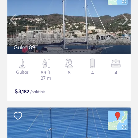
Gulet 89
Gultas
89 ft
8
4
4
27 m
$
3,182
/naktinis