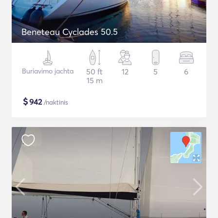
Beneteau Cyclades 50.5
Buriavimo jachta
50 ft
12
5
6
15 m
$
942
/naktinis