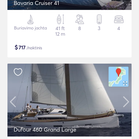
Bavaria Cruiser 41
Buriavimo jachta
41 ft
8
3
4
12 m
$
717
/naktinis
Dufour 460 Grand Large