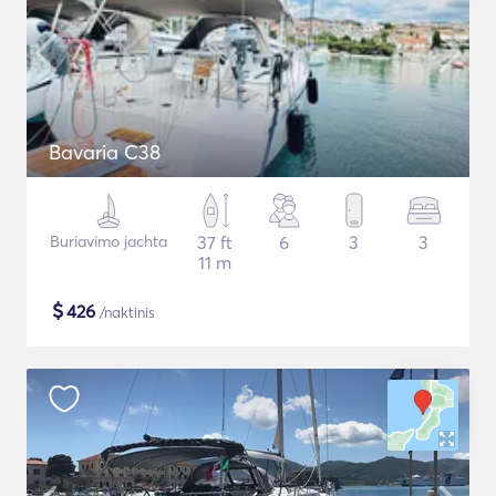
Bavaria C38
Buriavimo jachta
37 ft
6
3
3
11 m
$
426
/naktinis