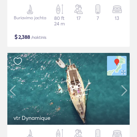
Buriavimo jachta
80 ft
17
7
13
24 m
$
2,388
/naktinis
vtr Dynamique