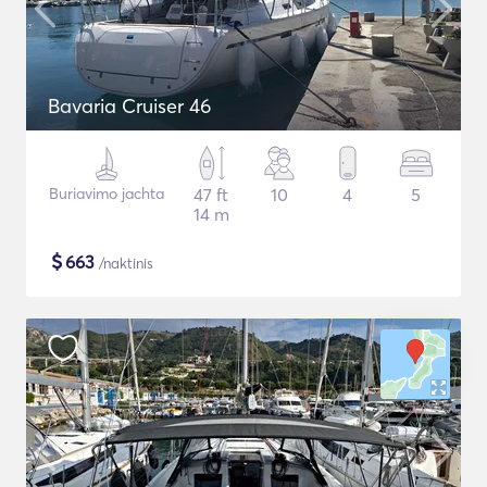
Bavaria Cruiser 46
Buriavimo jachta
47 ft
10
4
5
14 m
$
663
/naktinis