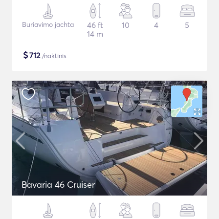
Buriavimo jachta
46 ft
10
4
5
14 m
$
712
/naktinis
Bavaria 46 Cruiser