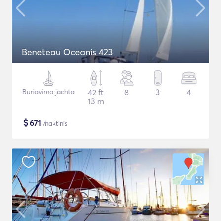
Beneteau Oceanis 423
Buriavimo jachta
42 ft
8
3
4
13 m
$
671
/naktinis