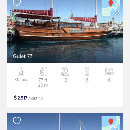
Gulet 77
Gultas
77 ft
12
6
6
23 m
$
2,517
/naktinis