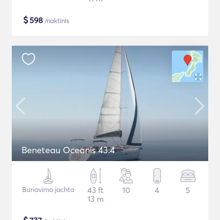
$
598
/naktinis
Beneteau Oceanis 43.4
Buriavimo jachta
43 ft
10
4
5
13 m