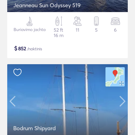
Jeanneau Sun Odyssey 519
Buriavimo jachta
52 ft
11
5
6
16 m
$
852
/naktinis
Bodrum Shipyard