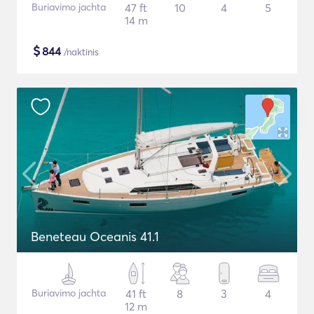
Buriavimo jachta
47 ft
10
4
5
14 m
$
844
/naktinis
Beneteau Oceanis 41.1
Buriavimo jachta
41 ft
8
3
4
12 m