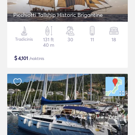
Picchiotti Tallship Historic Brigantine
Tradicinis
131 ft
30
11
18
40 m
$
4,101
/naktinis