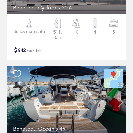
Beneteau Cyclades 50.4
Buriavimo jachta
51 ft
10
4
5
16 m
$
942
/naktinis
Beneteau Oceanis 45