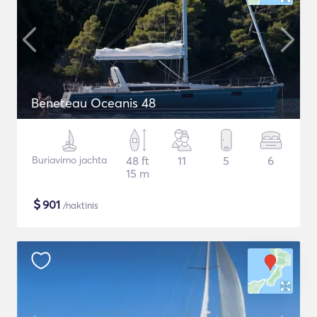
Beneteau Oceanis 48
Buriavimo jachta
48 ft
11
5
6
15 m
$
901
/naktinis