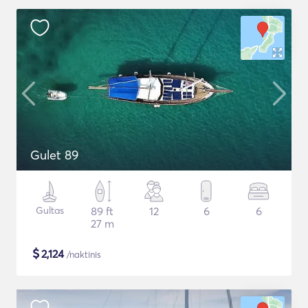
Gulet 89
Gultas
89 ft
12
6
6
27 m
$
2,124
/naktinis