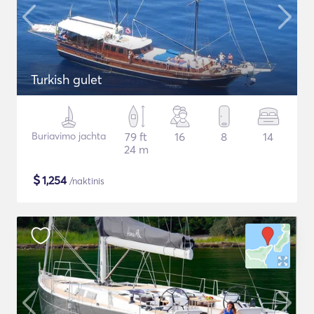
Turkish gulet
Buriavimo jachta
79 ft
16
8
14
24 m
$
1,254
/naktinis