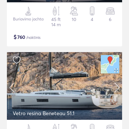
Buriavimo jachta
45 ft
10
4
6
14 m
$
760
/naktinis
Vetro resina Beneteau 51.1