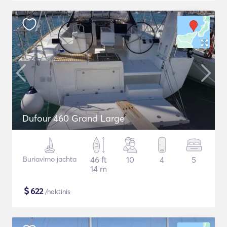
Dufour 460 Grand Large
Buriavimo jachta
46 ft
10
4
5
14 m
$
622
/naktinis