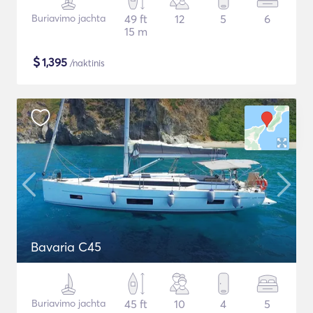
Buriavimo jachta
49 ft
12
5
6
15 m
$
1,395
/naktinis
Bavaria C45
Buriavimo jachta
45 ft
10
4
5