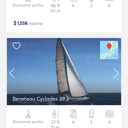
Buriavimo jachta
66 ft
6
3
6
20 m
$
1,558
/naktinis
Beneteau Cyclades 39.3
Buriavimo jachta
37 ft
8
3
4
11 m