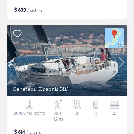
$
639
/naktinis
Beneteau Oceanis 38.1
Buriavimo jachta
38 ft
8
3
4
12 m
$
614
/naktinis