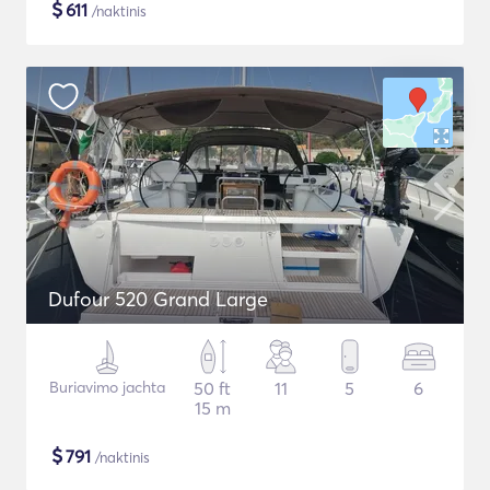
$
611
/naktinis
Dufour 520 Grand Large
Buriavimo jachta
50 ft
11
5
6
15 m
$
791
/naktinis