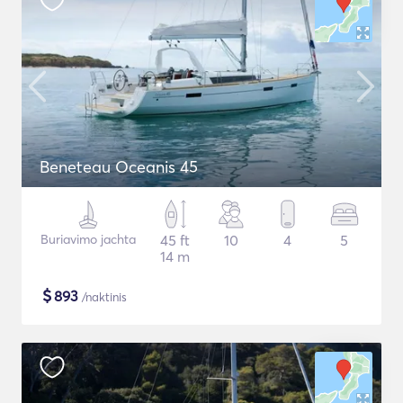
Beneteau Oceanis 45
Buriavimo jachta
45 ft
10
4
5
14 m
$
893
/naktinis