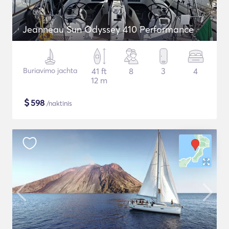
Jeanneau Sun Odyssey 410 Performance
Buriavimo jachta
41 ft
8
3
4
12 m
$
598
/naktinis