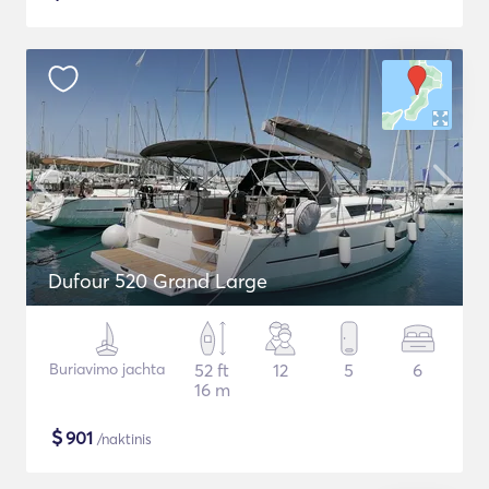
Dufour 520 Grand Large
Buriavimo jachta
52 ft
12
5
6
16 m
$
901
/naktinis