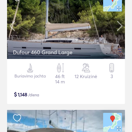
Dufour 460 Grand Large
Buriavimo jachta
46 ft
12 Kruizinė
3
14 m
$
1,148
/diena