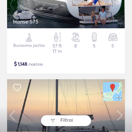
Hanse 575
Buriavimo jachta
57 ft
8
5
5
17 m
$
1,148
/naktinis
Filtrai