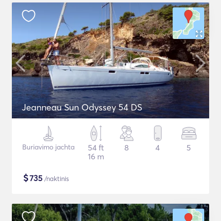
Jeanneau Sun Odyssey 54 DS
Buriavimo jachta
54 ft
8
4
5
16 m
$
735
/naktinis