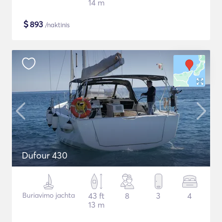
14 m
$
893
/naktinis
Dufour 430
Buriavimo jachta
43 ft
8
3
4
13 m