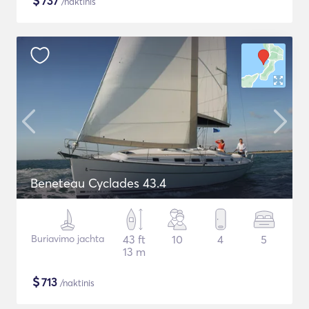
$
737
/naktinis
Beneteau Cyclades 43.4
Buriavimo jachta
43 ft
10
4
5
13 m
$
713
/naktinis