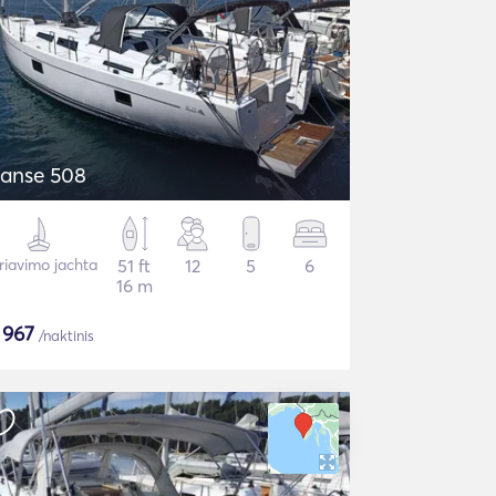
anse 508
riavimo jachta
51 ft
12
5
6
16 m
$
967
/naktinis