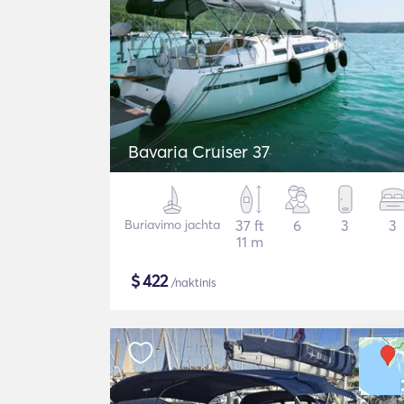
Bavaria Cruiser 37
Buriavimo jachta
37 ft
6
3
3
11 m
$
422
/naktinis