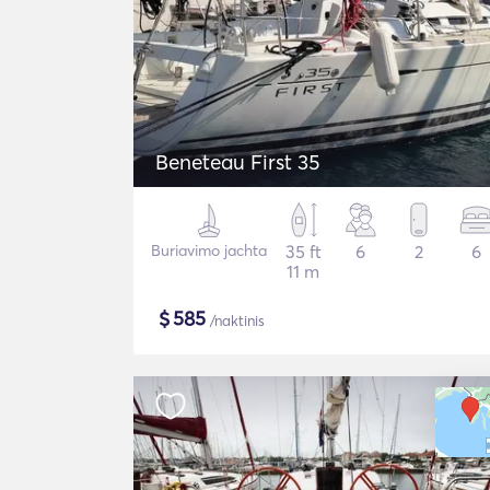
Beneteau First 35
Buriavimo jachta
35 ft
6
2
6
11 m
$
585
/naktinis