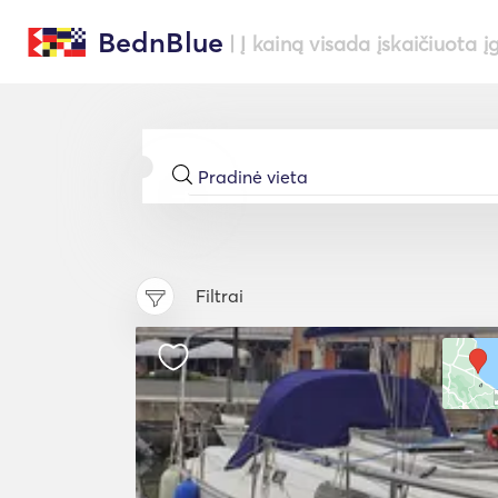
BednBlue
| Į kainą visada įskaičiuota į
Filtrai