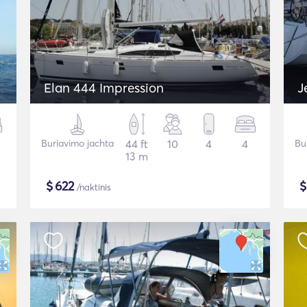
Elan 444 Impression
J
Buriavimo jachta
44 ft
10
4
4
Bu
13 m
$
622
/naktinis