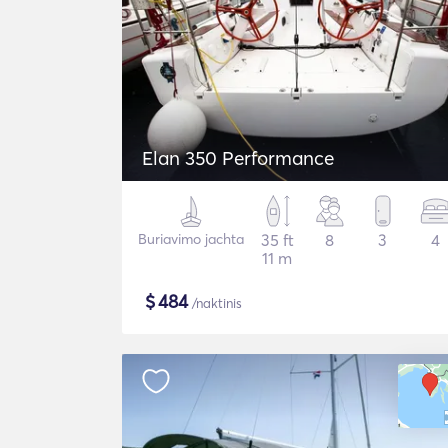
Elan 350 Performance
Buriavimo jachta
35 ft
8
3
4
11 m
$
484
/naktinis