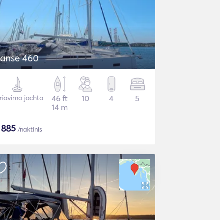
anse 460
riavimo jachta
46 ft
10
4
5
14 m
$
885
/naktinis