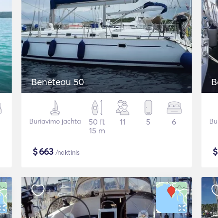
Beneteau 50
B
Buriavimo jachta
50 ft
11
5
6
Bu
15 m
$
663
/naktinis