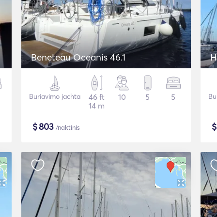
Beneteau Oceanis 46.1
H
Buriavimo jachta
46 ft
10
5
5
Bu
14 m
$
803
/naktinis