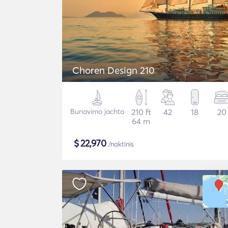
Choren Design 210
Buriavimo jachta
210 ft
42
18
20
64 m
$
22,970
/naktinis