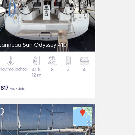
eanneau Sun Odyssey 410
riavimo jachta
41 ft
8
3
4
12 m
$
817
/naktinis