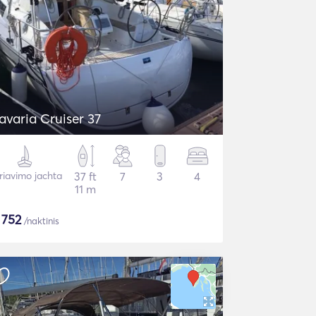
avaria Cruiser 37
riavimo jachta
37 ft
7
3
4
11 m
$
752
/naktinis