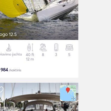
ogo 12.5
riavimo jachta
40 ft
8
3
5
12 m
$
984
/naktinis