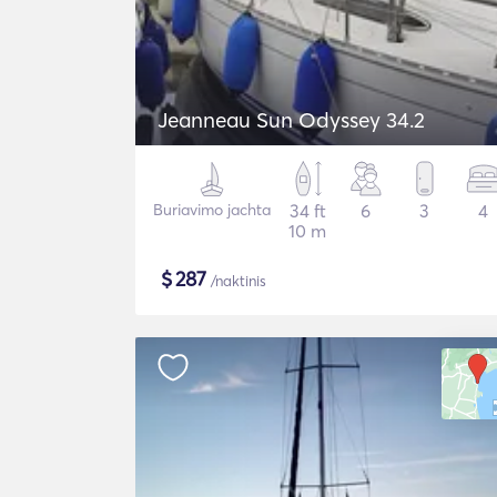
Jeanneau Sun Odyssey 34.2
Buriavimo jachta
34 ft
6
3
4
10 m
$
287
/naktinis