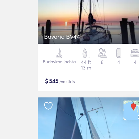
Bavaria BV44
Buriavimo jachta
44 ft
8
4
4
13 m
$
545
/naktinis