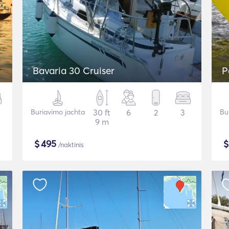
Bavaria 30 Cruiser
P
Buriavimo jachta
30 ft
6
2
3
Bu
9 m
$
495
/naktinis