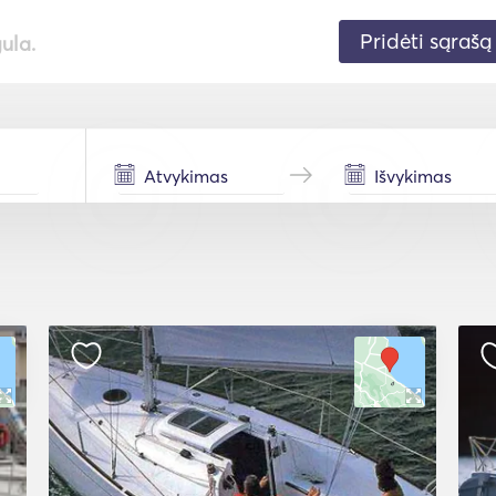
Pridėti sąrašą
gula.