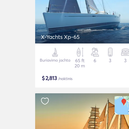
X-Yachts Xp-65
Buriavimo jachta
65 ft
6
3
3
20 m
$
2,813
/naktinis