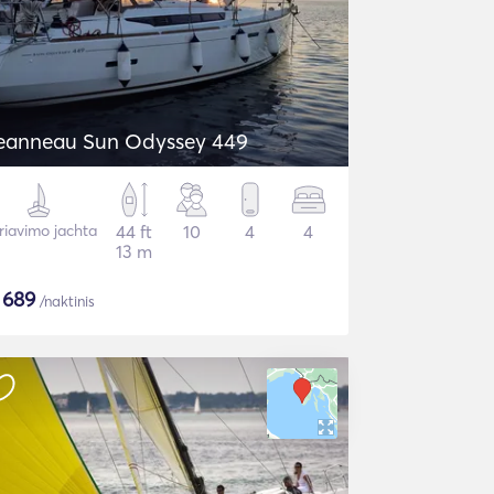
eanneau Sun Odyssey 449
riavimo jachta
44 ft
10
4
4
13 m
$
689
/naktinis