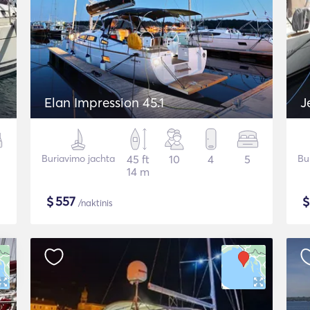
Elan Impression 45.1
J
Buriavimo jachta
45 ft
10
4
5
Bu
14 m
$
557
/naktinis