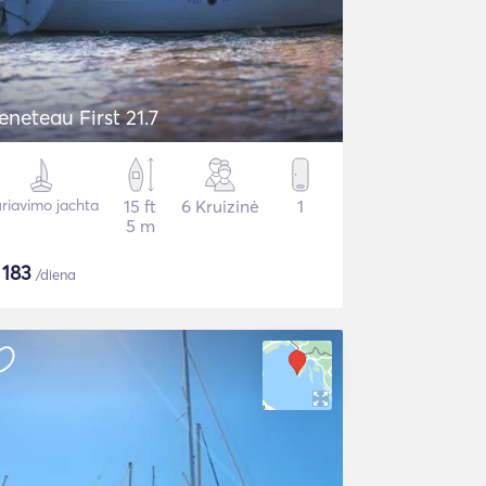
eneteau First 21.7
riavimo jachta
15 ft
6 Kruizinė
1
5 m
$
183
/diena