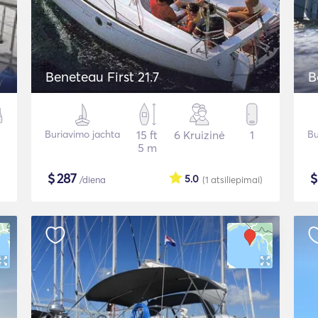
Beneteau First 21.7
B
Buriavimo jachta
15 ft
6 Kruizinė
1
Bu
5 m
$
287
5.0
/diena
(1
atsiliepimai
)