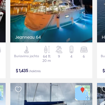
Jeanneau 64
H
Buriavimo jachta
64 ft
9
4
6
Bu
20 m
$
1,435
/naktinis