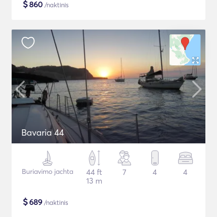
$
860
/naktinis
Bavaria 44
Buriavimo jachta
44 ft
7
4
4
13 m
$
689
/naktinis