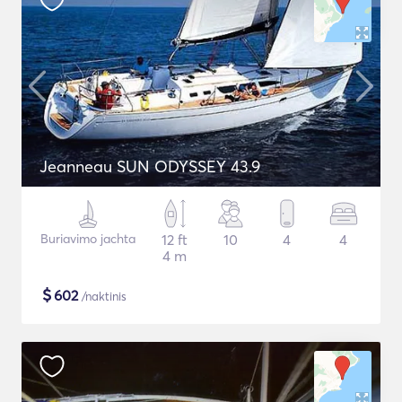
Jeanneau SUN ODYSSEY 43.9
Buriavimo jachta
12 ft
10
4
4
4 m
$
602
/naktinis