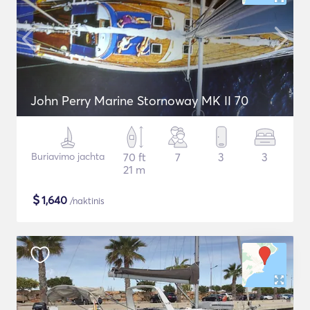
John Perry Marine Stornoway MK II 70
Buriavimo jachta
70 ft
7
3
3
21 m
$
1,640
/naktinis