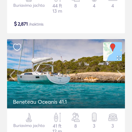
Buriavimo jachta
44 ft
8
4
4
13 m
$
2,871
/naktinis
Beneteau Oceanis 41.1
Buriavimo jachta
41 ft
8
3
3
12 m