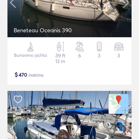
Beneteau Oceanis 390
Buriavimo jachta
39 ft
6
3
3
12 m
$
470
/naktinis