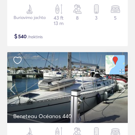
Buriavimo jachta
43 ft
8
3
5
13 m
$
540
/naktinis
Beneteau Océanos 440