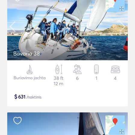
Bavaria 38
Buriavimo jachta
38 ft
6
1
4
12 m
$
631
/naktinis