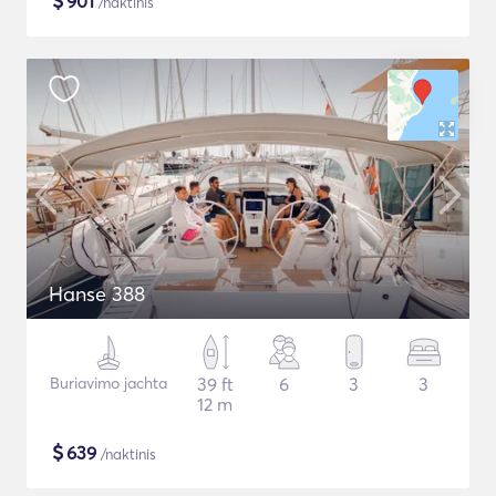
$
901
/naktinis
Hanse 388
Buriavimo jachta
39 ft
6
3
3
12 m
$
639
/naktinis