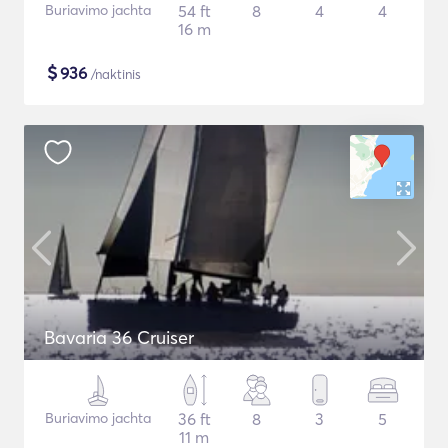
Buriavimo jachta
54 ft
8
4
4
16 m
$
936
/naktinis
Bavaria 36 Cruiser
Buriavimo jachta
36 ft
8
3
5
11 m