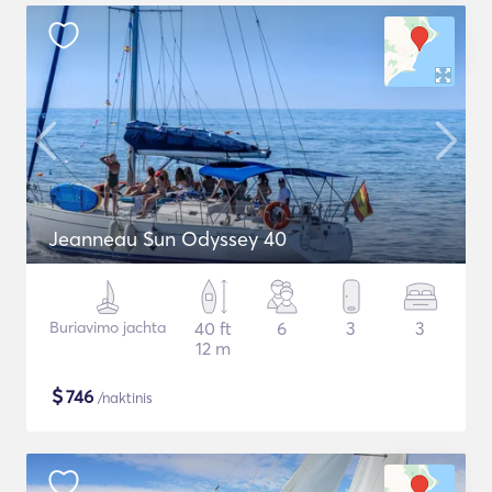
Jeanneau Sun Odyssey 40
Buriavimo jachta
40 ft
6
3
3
12 m
$
746
/naktinis