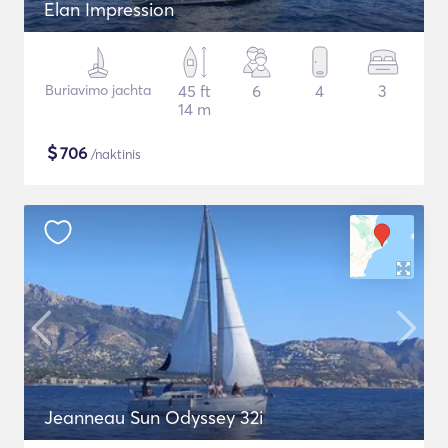
Elan Impression
Buriavimo jachta
45 ft
6
4
3
14 m
$
706
/naktinis
Jeanneau Sun Odyssey 32i