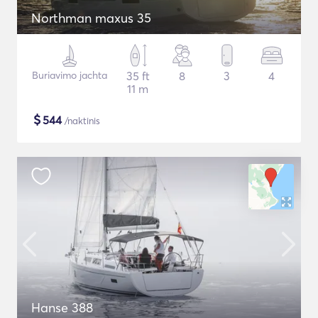
Northman maxus 35
Buriavimo jachta
35 ft
8
3
4
11 m
$
544
/naktinis
Hanse 388