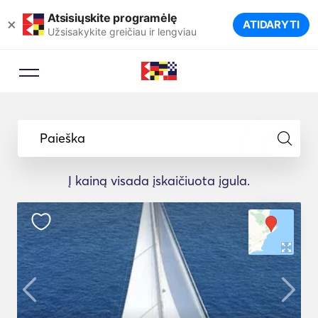
Atsisiųskite programėlę
×
ATIDARYTI
Užsisakykite greičiau ir lengviau
Paieška
Į kainą visada įskaičiuota įgula.