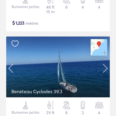
Buriavimo jachta
48 ft
8
4
4
15 m
$
1,223
/naktinis
Beneteau Cyclades 39.3
Buriavimo jachta
39 ft
8
3
4