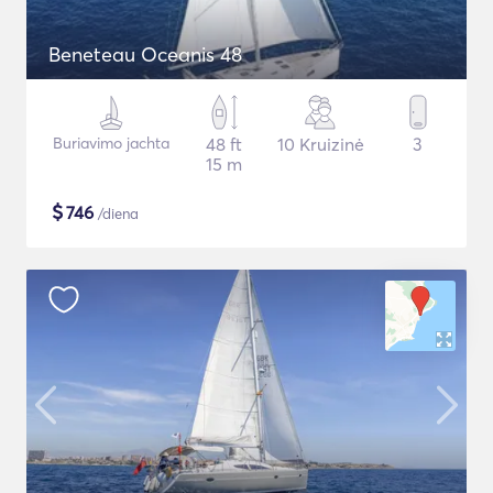
Beneteau Oceanis 48
Buriavimo jachta
48 ft
10 Kruizinė
3
15 m
$
746
/diena