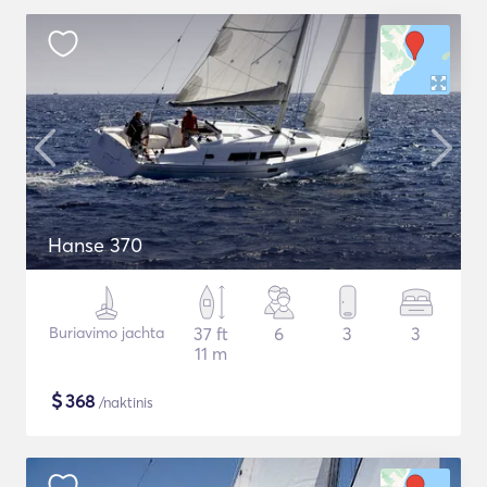
Hanse 370
Buriavimo jachta
37 ft
6
3
3
11 m
$
368
/naktinis