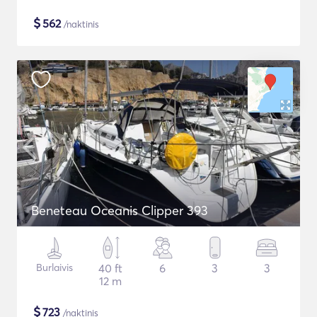
$
562
/naktinis
Beneteau Oceanis Clipper 393
Burlaivis
40 ft
6
3
3
12 m
$
723
/naktinis