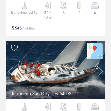
Buriavimo jachta
32 ft
6
2
4
10 m
$
545
/naktinis
Jeanneau Sun Odyssey 54 DS