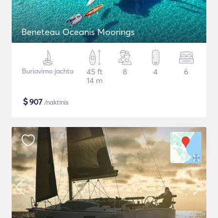
Beneteau Oceanis Moorings
Buriavimo jachta
45 ft
8
4
6
14 m
$
907
/naktinis