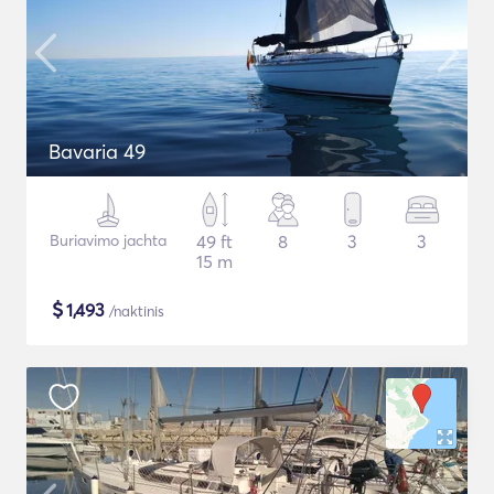
Bavaria 49
Buriavimo jachta
49 ft
8
3
3
15 m
$
1,493
/naktinis