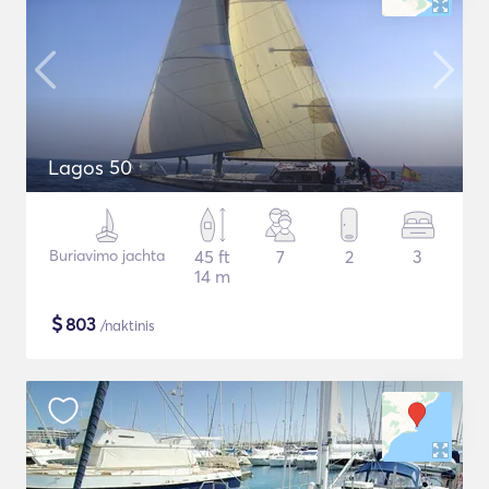
Lagos 50
Buriavimo jachta
45 ft
7
2
3
14 m
$
803
/naktinis