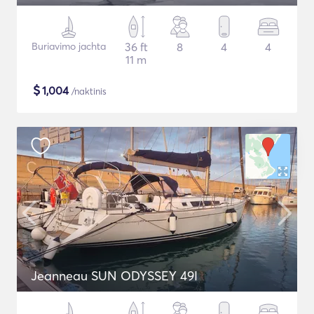
Buriavimo jachta
36 ft
8
4
4
11 m
$
1,004
/naktinis
Jeanneau SUN ODYSSEY 49I