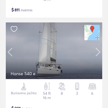
$
811
/naktinis
Hanse 540 e
Buriavimo jachta
54 ft
8
3
6
16 m