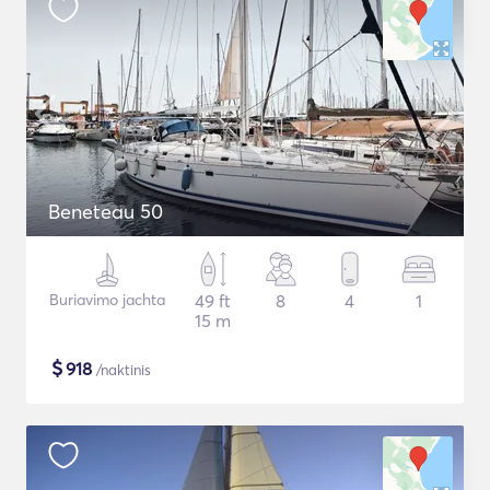
Beneteau 50
Buriavimo jachta
49 ft
8
4
1
15 m
$
918
/naktinis