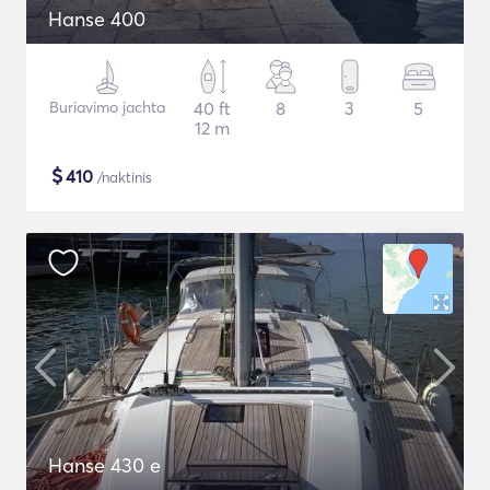
Hanse 400
Buriavimo jachta
40 ft
8
3
5
12 m
$
410
/naktinis
Hanse 430 e