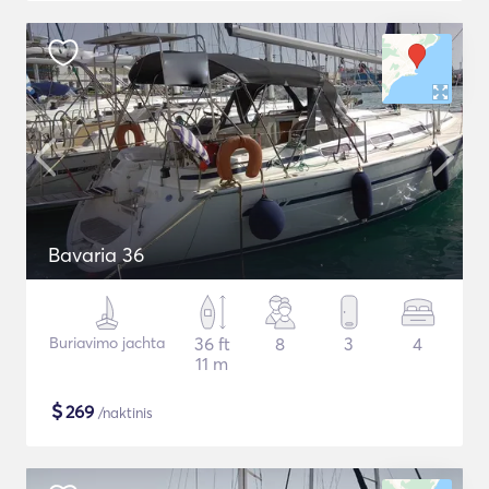
Bavaria 36
Buriavimo jachta
36 ft
8
3
4
11 m
$
269
/naktinis