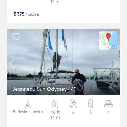
12 m
$
375
/naktinis
Jeanneau Sun Odyssey 449
Buriavimo jachta
46 ft
6
3
4
14 m