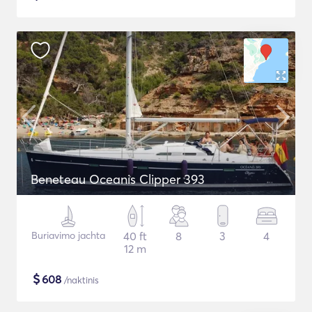
Beneteau Oceanis Clipper 393
Buriavimo jachta
40 ft
8
3
4
12 m
$
608
/naktinis