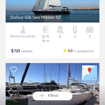
Dufour Gib Sea Máster 52’
Buriavimo jachta
52 ft
6
3
3
16 m
$
723
5.0
/naktinis
(1
atsiliepimai
)
Filtrai