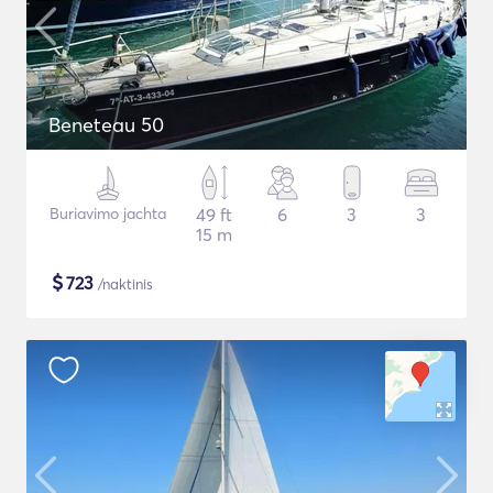
Beneteau 50
Buriavimo jachta
49 ft
6
3
3
15 m
$
723
/naktinis