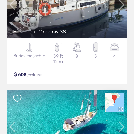
Beneteau Oceanis 38
Buriavimo jachta
39 ft
8
3
4
12 m
$
608
/naktinis