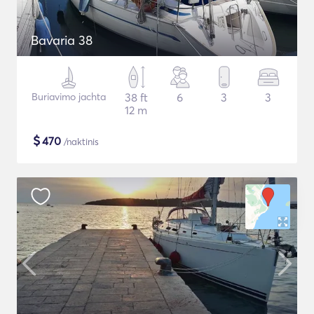
Bavaria 38
Buriavimo jachta
38 ft
6
3
3
12 m
$
470
/naktinis