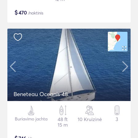
$
470
/naktinis
Beneteau Oceanis 48
Buriavimo jachta
48 ft
10 Kruizinė
3
15 m