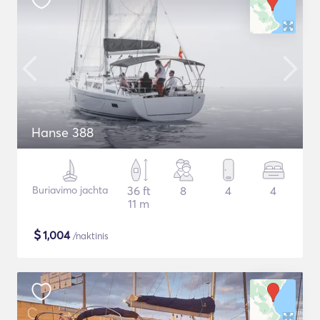
Hanse 388
Buriavimo jachta
36 ft
8
4
4
11 m
$
1,004
/naktinis