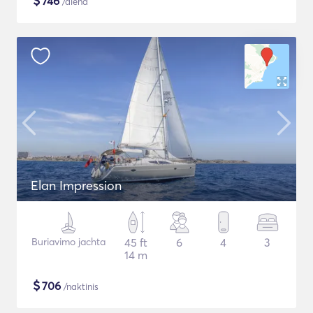
$
746
/diena
Elan Impression
Buriavimo jachta
45 ft
6
4
3
14 m
$
706
/naktinis