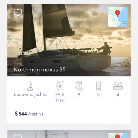
Northman maxus 35
Buriavimo jachta
35 ft
8
3
4
11 m
$
544
/naktinis