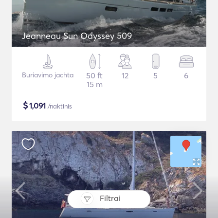
Jeanneau Sun Odyssey 509
Buriavimo jachta
50 ft
12
5
6
15 m
$
1,091
/naktinis
Filtrai