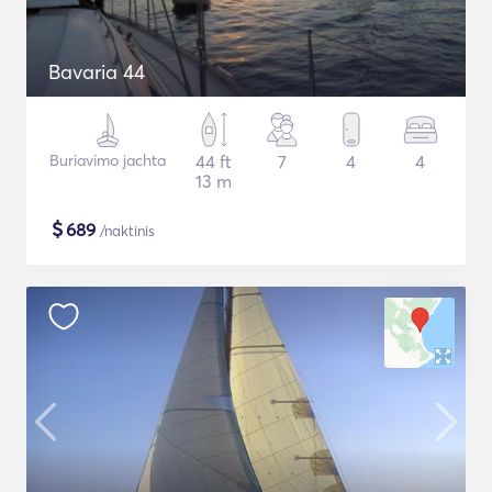
Bavaria 44
Buriavimo jachta
44 ft
7
4
4
13 m
$
689
/naktinis