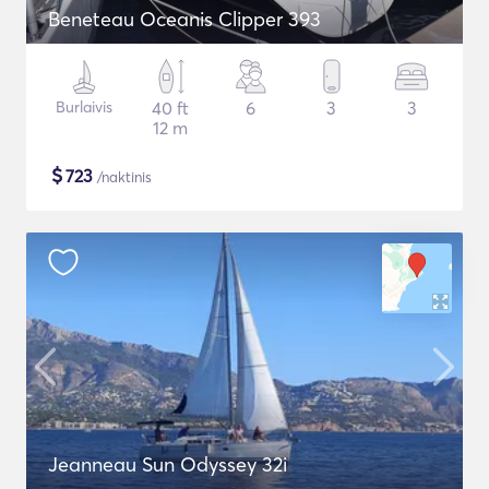
Beneteau Oceanis Clipper 393
Burlaivis
40 ft
6
3
3
12 m
$
723
/naktinis
Jeanneau Sun Odyssey 32i