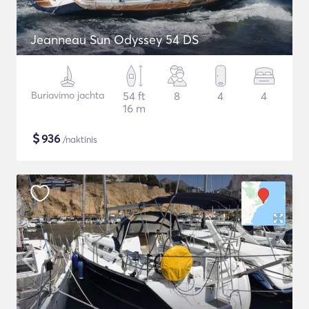
Jeanneau Sun Odyssey 54 DS
Buriavimo jachta
54 ft
8
4
4
16 m
$
936
/naktinis