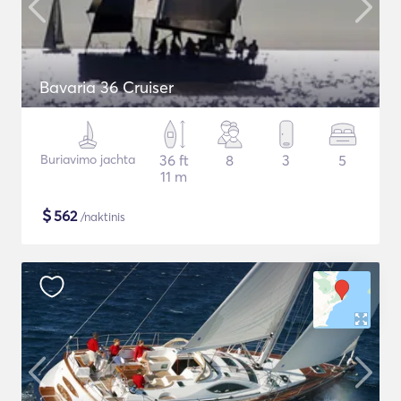
Bavaria 36 Cruiser
Buriavimo jachta
36 ft
8
3
5
11 m
$
562
/naktinis