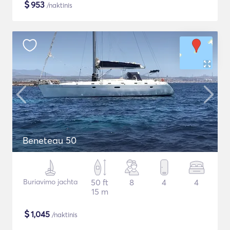
$
953
/naktinis
Beneteau 50
Buriavimo jachta
50 ft
8
4
4
15 m
$
1,045
/naktinis