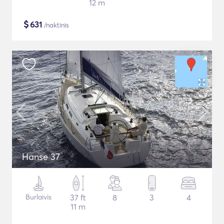
12 m
$
631
/naktinis
Hanse 37
Burlaivis
37 ft
8
3
4
11 m