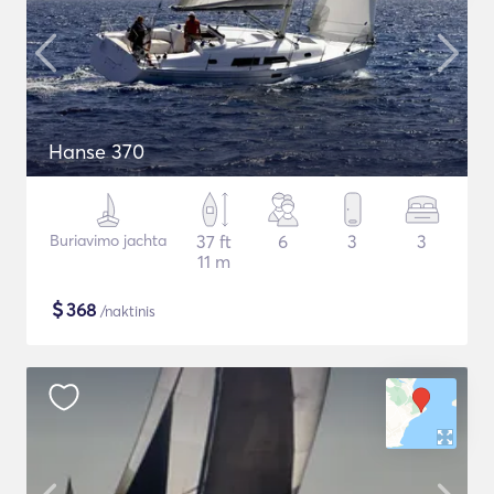
Hanse 370
Buriavimo jachta
37 ft
6
3
3
11 m
$
368
/naktinis