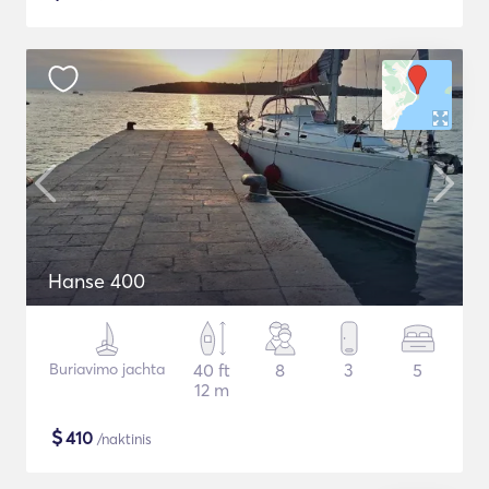
Hanse 400
Buriavimo jachta
40 ft
8
3
5
12 m
$
410
/naktinis