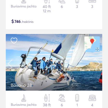
Buriavimo jachta
40 ft
6
3
3
12 m
$
746
/naktinis
Bavaria 38
Buriavimo jachta
38 ft
6
1
4