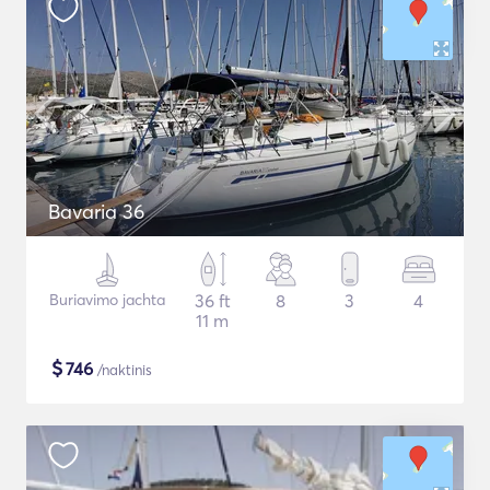
Bavaria 36
Buriavimo jachta
36 ft
8
3
4
11 m
$
746
/naktinis