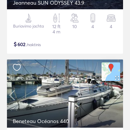
Jeanneau SUN ODYSSEY 43.9
Buriavimo jachta
12 ft
10
4
4
4 m
$
602
/naktinis
Beneteau Océanos 440