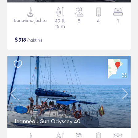
Buriavimo jachta
49 ft
8
4
1
15 m
$
918
/naktinis
Jeanneau Sun Odyssey 40