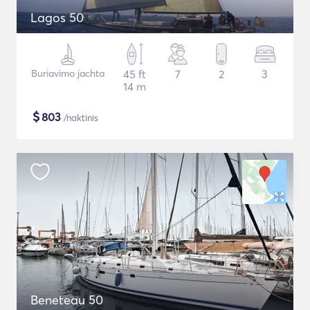
Lagos 50
Buriavimo jachta
45 ft
7
2
3
14 m
$
803
/naktinis
Beneteau 50