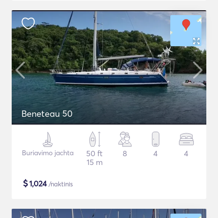
Beneteau 50
Buriavimo jachta
50 ft
8
4
4
15 m
$
1,024
/naktinis