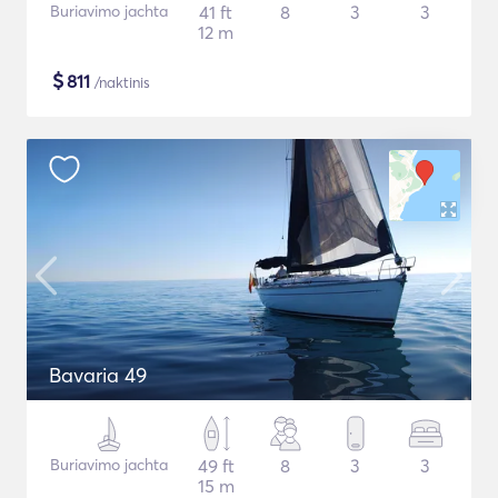
Buriavimo jachta
41 ft
8
3
3
12 m
$
811
/naktinis
Bavaria 49
Buriavimo jachta
49 ft
8
3
3
15 m