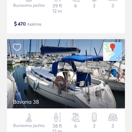
Buriavimo jachta
39 ft
6
3
3
12 m
$
470
/naktinis
Bavaria 38
Buriavimo jachta
38 ft
6
3
3
12 m