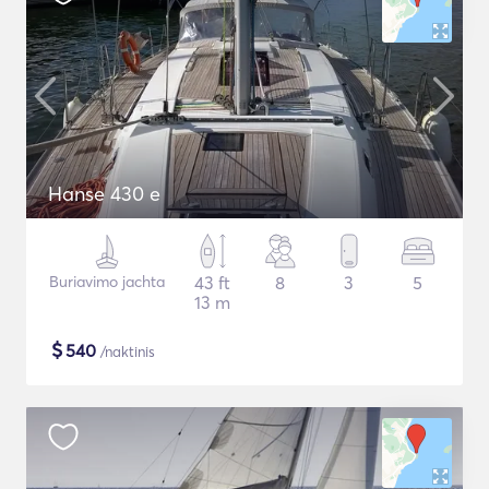
Hanse 430 e
Buriavimo jachta
43 ft
8
3
5
13 m
$
540
/naktinis