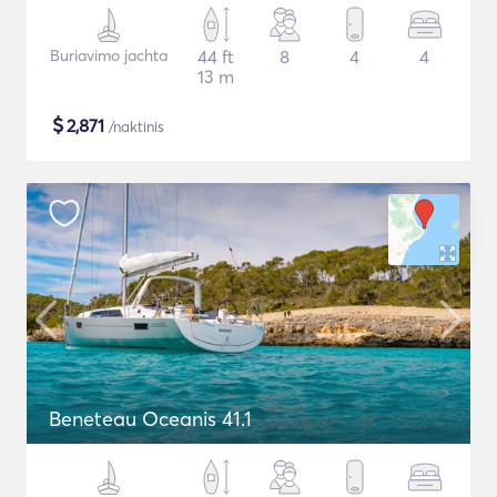
Buriavimo jachta
44 ft
8
4
4
13 m
$
2,871
/naktinis
Beneteau Oceanis 41.1