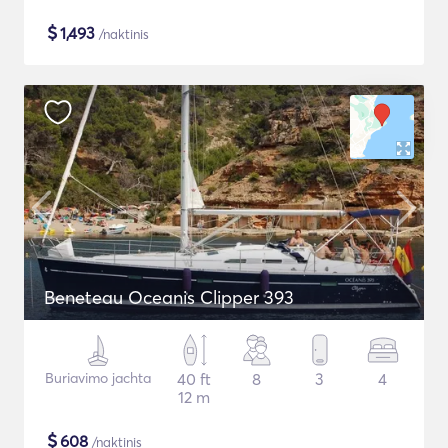
$
1,493
/naktinis
Beneteau Oceanis Clipper 393
Buriavimo jachta
40 ft
8
3
4
12 m
$
608
/naktinis