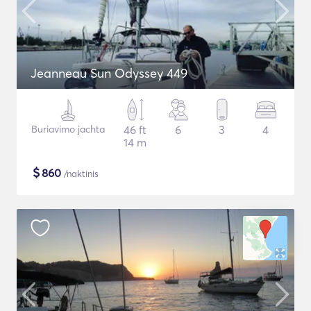
Jeanneau Sun Odyssey 449
Buriavimo jachta
46 ft
6
3
4
14 m
$
860
/naktinis