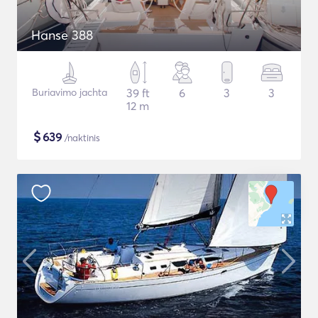
Hanse 388
Buriavimo jachta
39 ft
6
3
3
12 m
$
639
/naktinis