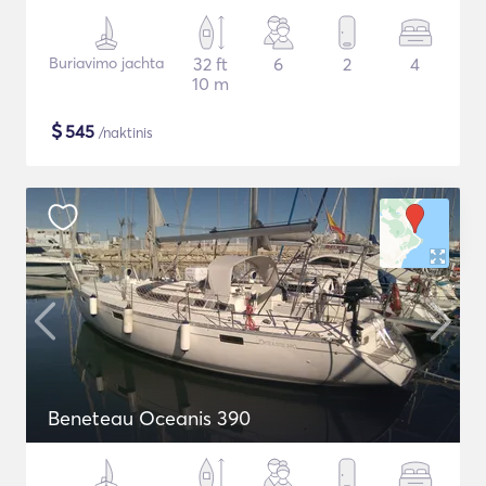
Buriavimo jachta
32 ft
6
2
4
10 m
$
545
/naktinis
Beneteau Oceanis 390