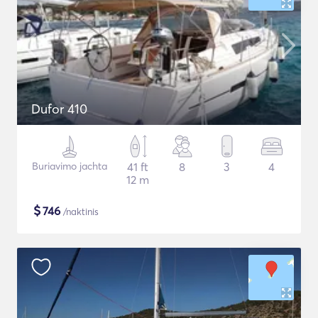
Dufor 410
Buriavimo jachta
41 ft
8
3
4
12 m
$
746
/naktinis