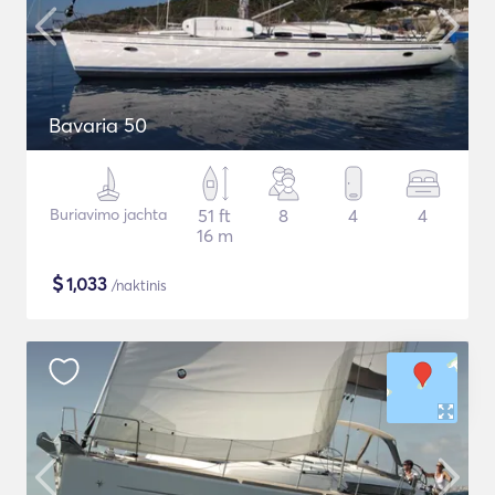
Bavaria 50
Buriavimo jachta
51 ft
8
4
4
16 m
$
1,033
/naktinis