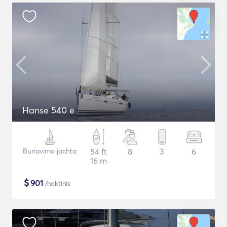
Hanse 540 e
Buriavimo jachta
54 ft
8
3
6
16 m
$
901
/naktinis