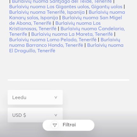
|
Burlaivių nuoma Santjago del Teidė, Tenerifė
|
Burlaivių nuoma Los Gigantes uolos, Gigantų uolos
|
Burlaivių nuoma Tenerifė, Ispanija
|
Burlaivių nuoma
Kanarų salos, Ispanija
|
Burlaivių nuoma San Migel
de Abona, Tenerifė
|
Burlaivių nuoma Los
Kristianosas, Tenerifė
|
Burlaivių nuoma Candelaria,
Tenerife
|
Burlaivių nuoma La Mareta, Tenerifė
|
Burlaivių nuoma Lomo Pelado, Tenerifė
|
Burlaivių
nuoma Barranco Hondo, Tenerifė
|
Burlaivių nuoma
El Draguillo, Tenerifė
Filtrai