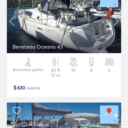
Beneteau Oceanis 43
Buriavimo jachta
43 ft
10
4
5
13 m
$
630
/naktinis