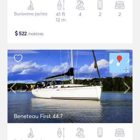
Buriavimo jachta
41 ft
4
2
2
12 m
$
522
/naktinis
Beneteau First 44.7