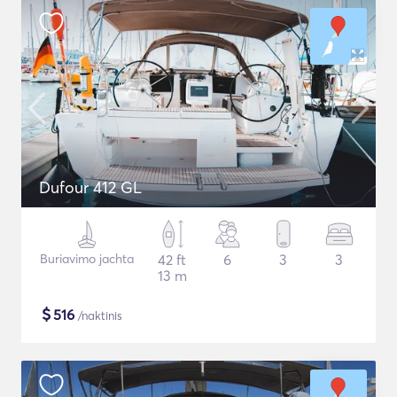
Dufour 412 GL
Buriavimo jachta
42 ft
6
3
3
13 m
$
516
/naktinis