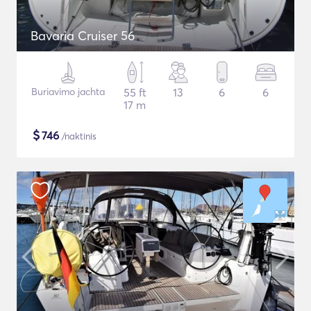
Bavaria Cruiser 56
Buriavimo jachta
55 ft
13
6
6
17 m
$
746
/naktinis