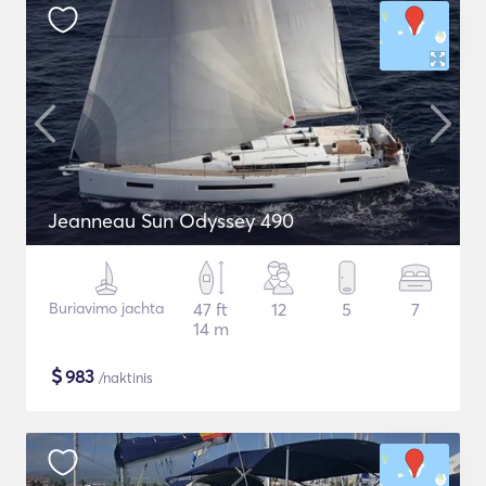
Jeanneau Sun Odyssey 490
Buriavimo jachta
47 ft
12
5
7
14 m
$
983
/naktinis