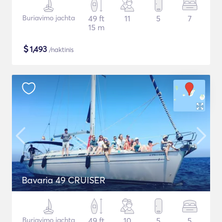
Buriavimo jachta
49 ft
11
5
7
15 m
$
1,493
/naktinis
Bavaria 49 CRUISER
Buriavimo jachta
49 ft
10
5
5