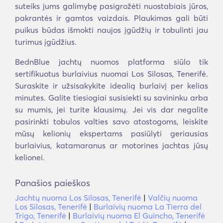
suteiks jums galimybę pasigrožėti nuostabiais jūros,
pakrantės ir gamtos vaizdais. Plaukimas gali būti
puikus būdas išmokti naujos įgūdžių ir tobulinti jau
turimus įgūdžius.
BednBlue jachtų nuomos platforma siūlo tik
sertifikuotus burlaivius nuomai Los Silosas, Tenerifė.
Suraskite ir užsisakykite idealią burlaivį per kelias
minutes. Galite tiesiogiai susisiekti su savininku arba
su mumis, jei turite klausimų. Jei vis dar negalite
pasirinkti tobulos valties savo atostogoms, leiskite
mūsų kelionių ekspertams pasiūlyti geriausias
burlaivius, katamaranus ar motorines jachtas jūsų
kelionei.
Panašios paieškos
Jachtų nuoma Los Silosas, Tenerifė
|
Valčių nuoma
Los Silosas, Tenerifė
|
Burlaivių nuoma La Tierra del
Trigo, Tenerifė
|
Burlaivių nuoma El Guincho, Tenerifė