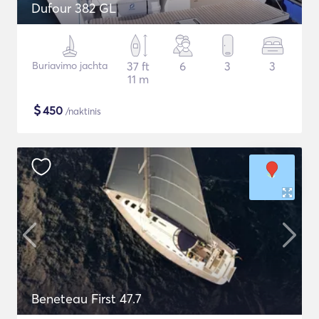
Dufour 382 GL
Buriavimo jachta
37 ft
6
3
3
11 m
$
450
/naktinis
Beneteau First 47.7