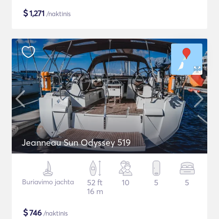
$
1,271
/naktinis
Jeanneau Sun Odyssey 519
Buriavimo jachta
52 ft
10
5
5
16 m
$
746
/naktinis