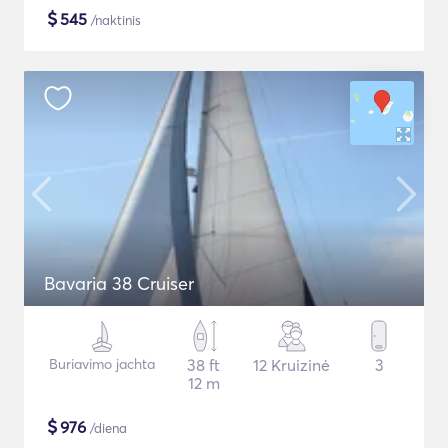
$
545
/naktinis
Bavaria 38 Cruiser
Buriavimo jachta
38 ft
12 Kruizinė
3
12 m
$
976
/diena