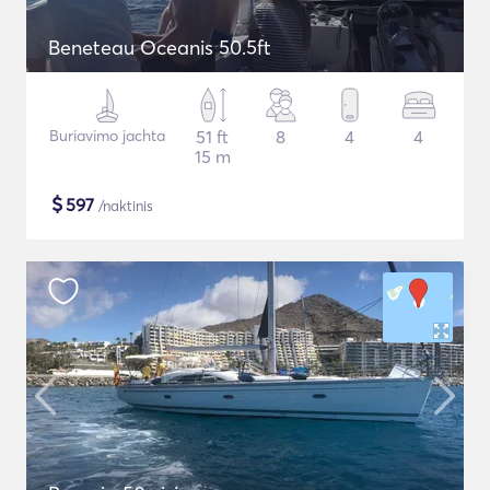
Beneteau Oceanis 50.5ft
Buriavimo jachta
51 ft
8
4
4
15 m
$
597
/naktinis