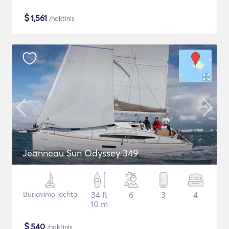
$
1,561
/naktinis
Jeanneau Sun Odyssey 349
Buriavimo jachta
34 ft
6
3
4
10 m
$
540
/naktinis