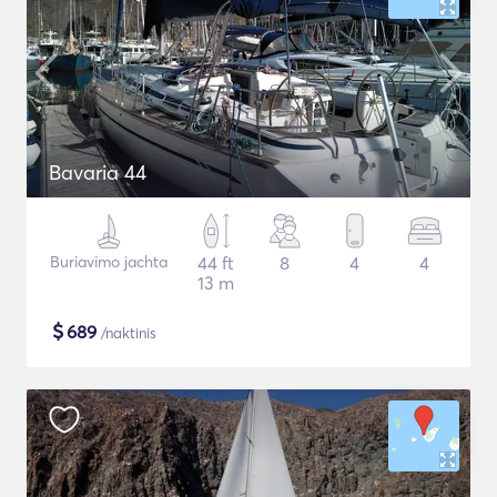
Bavaria 44
Buriavimo jachta
44 ft
8
4
4
13 m
$
689
/naktinis