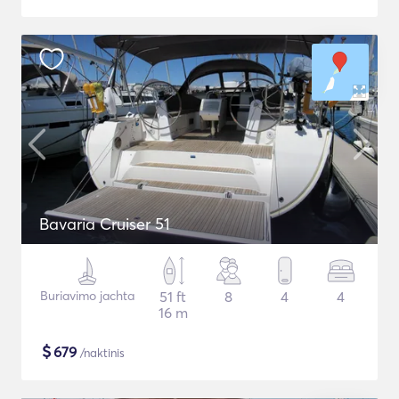
Bavaria Cruiser 51
Buriavimo jachta
51 ft
8
4
4
16 m
$
679
/naktinis