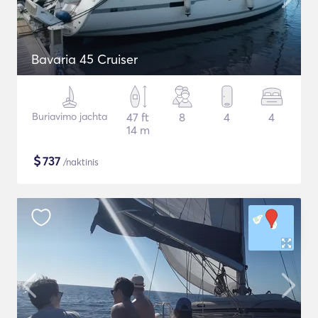
Bavaria 45 Cruiser
Buriavimo jachta
47 ft
8
4
4
14 m
$
737
/naktinis