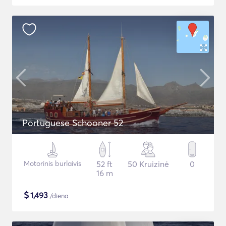
Portuguese Schooner 52
Motorinis burlaivis
52 ft
50 Kruizinė
0
16 m
$
1,493
/diena