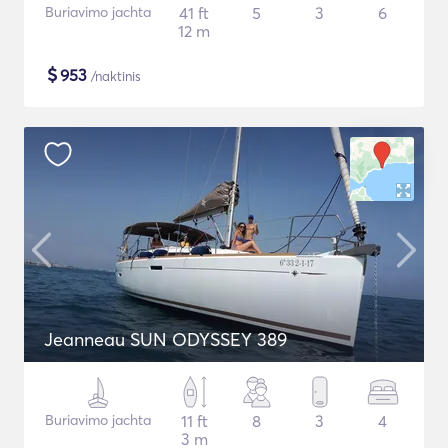
Buriavimo jachta
41 ft
5
3
6
12 m
$
953
/naktinis
Jeanneau SUN ODYSSEY 389
Buriavimo jachta
11 ft
8
3
4
3 m