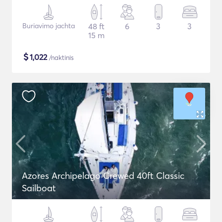
Buriavimo jachta
48 ft
6
3
3
15 m
$
1,022
/naktinis
Azores Archipelago Crewed 40ft Classic
Sailboat