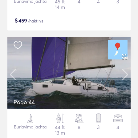
Buriavimo jachta
45 ft
4
4
3
14 m
$
459
/naktinis
Pogo 44
Buriavimo jachta
44 ft
8
3
4
13 m