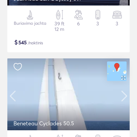
Buriavimo jachta
39 ft
6
3
3
12 m
$
545
/naktinis
Beneteau Cyclades 50.5