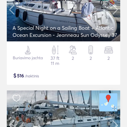
A Special Night on a Sailing Boat + Atlantic
Ocean Excursion - Jeanneau Sun Odyssey 37
Buriavimo jachta
37 ft
2
2
2
11 m
$
516
/naktinis