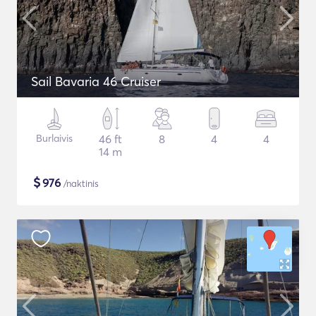
Sail Bavaria 46 Cruiser
Burlaivis
46 ft
8
4
4
14 m
$
976
/naktinis