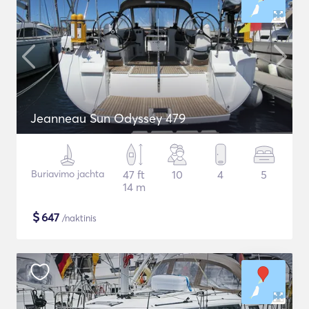
Jeanneau Sun Odyssey 479
Buriavimo jachta
47 ft
10
4
5
14 m
$
647
/naktinis