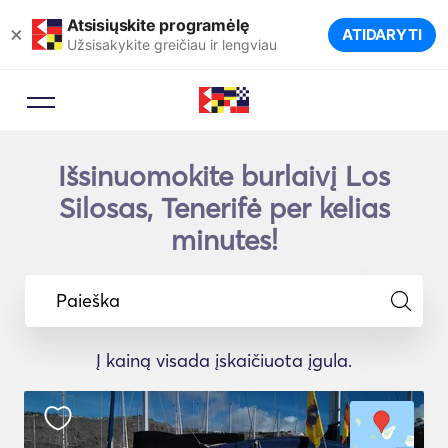
Atsisiųskite programėlę
×
ATIDARYTI
Užsisakykite greičiau ir lengviau
Išsinuomokite burlaivį Los
Silosas, Tenerifė per kelias
minutes!
Paieška
Į kainą visada įskaičiuota įgula.