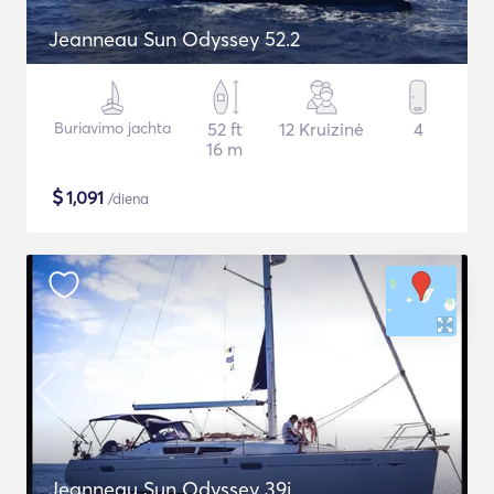
Jeanneau Sun Odyssey 52.2
Buriavimo jachta
52 ft
12 Kruizinė
4
16 m
$
1,091
/diena
Jeanneau Sun Odyssey 39i