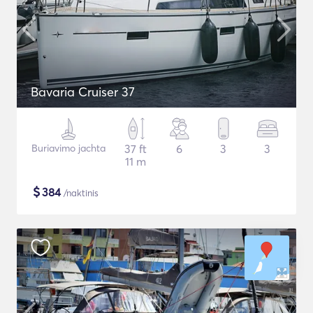
Bavaria Cruiser 37
Buriavimo jachta
37 ft
6
3
3
11 m
$
384
/naktinis