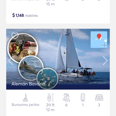
15 m
$
1,148
/naktinis
Alemán Bavaria
Buriavimo jachta
39 ft
6
1
3
12 m