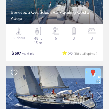
Beneteau Cyclades 39.3 - Sailing Costa
Adeje
Burlaivis
48 ft
6
3
3
15 m
$
597
5.0
/naktinis
(118
atsiliepimai
)