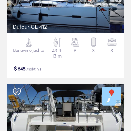
Dufour GL 412
Buriavimo jachta
43 ft
6
3
3
13 m
$
645
/naktinis