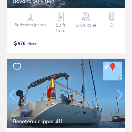
Bavaria 50 vision
Buriavimo jachta
50 ft
6 Kruizinė
3
15 m
$
976
/diena
Beneteau clipper 411