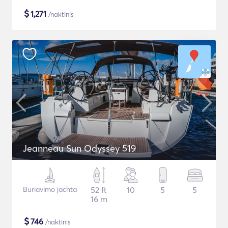
$
1,271
/naktinis
Jeanneau Sun Odyssey 519
Buriavimo jachta
52 ft
10
5
5
16 m
$
746
/naktinis