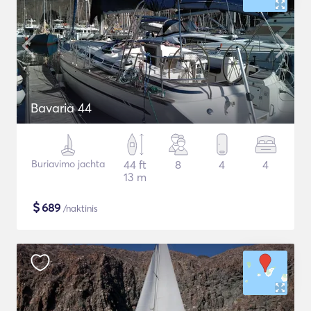
Bavaria 44
Buriavimo jachta
44 ft
8
4
4
13 m
$
689
/naktinis