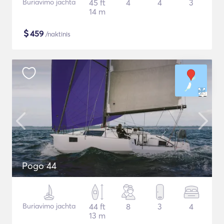
Buriavimo jachta
45 ft
4
4
3
14 m
$
459
/naktinis
Pogo 44
Buriavimo jachta
44 ft
8
3
4
13 m