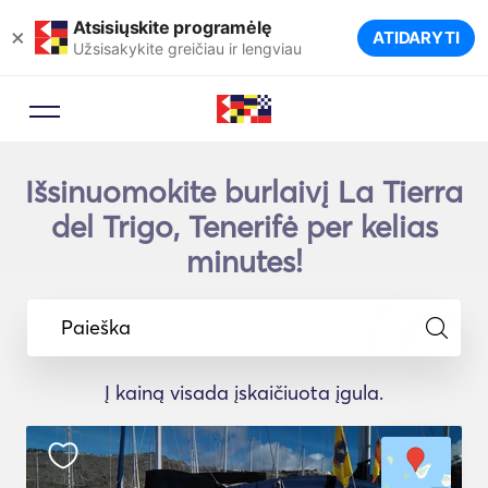
Atsisiųskite programėlę
×
ATIDARYTI
Užsisakykite greičiau ir lengviau
Išsinuomokite burlaivį La Tierra
del Trigo, Tenerifė per kelias
minutes!
Paieška
Į kainą visada įskaičiuota įgula.