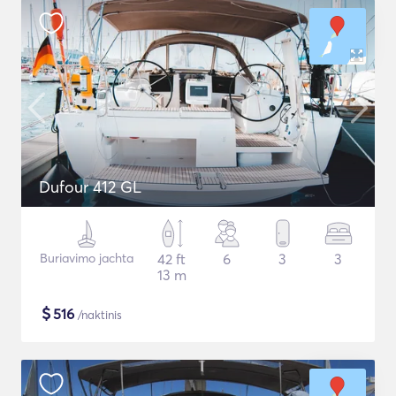
Dufour 412 GL
Buriavimo jachta
42 ft
6
3
3
13 m
$
516
/naktinis