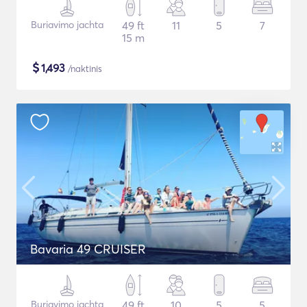
Buriavimo jachta
49 ft
11
5
7
15 m
$
1,493
/naktinis
Bavaria 49 CRUISER
Buriavimo jachta
49 ft
10
5
5