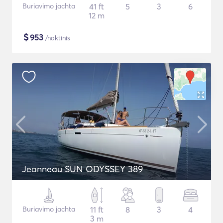
Buriavimo jachta
41 ft
5
3
6
12 m
$
953
/naktinis
Jeanneau SUN ODYSSEY 389
Buriavimo jachta
11 ft
8
3
4
3 m