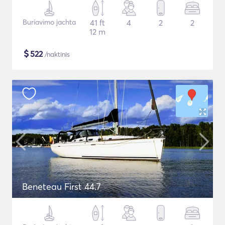
Buriavimo jachta
41 ft
4
2
2
12 m
$
522
/naktinis
Beneteau First 44.7