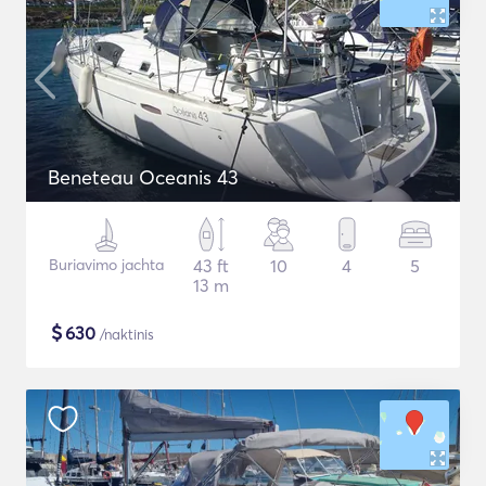
Beneteau Oceanis 43
Buriavimo jachta
43 ft
10
4
5
13 m
$
630
/naktinis