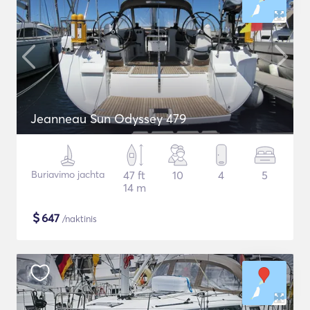
Jeanneau Sun Odyssey 479
Buriavimo jachta
47 ft
10
4
5
14 m
$
647
/naktinis