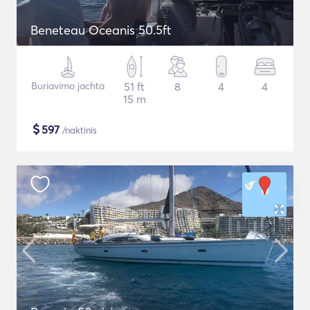
Beneteau Oceanis 50.5ft
Buriavimo jachta
51 ft
8
4
4
15 m
$
597
/naktinis