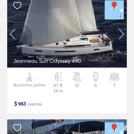
Jeanneau Sun Odyssey 490
Buriavimo jachta
47 ft
12
5
7
14 m
$
983
/naktinis