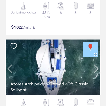
Buriavimo jachta
48 ft
6
3
3
15 m
$
1,022
/naktinis
Azores Archipelago Crewed 40ft Classic
Sailboat