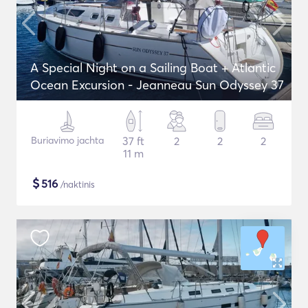
A Special Night on a Sailing Boat + Atlantic
Ocean Excursion - Jeanneau Sun Odyssey 37
Buriavimo jachta
37 ft
2
2
2
11 m
$
516
/naktinis