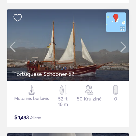
Portuguese Schooner 52
Motorinis burlaivis
52 ft
50 Kruizinė
0
16 m
$
1,493
/diena