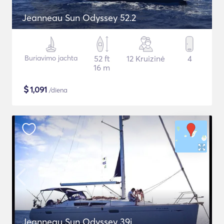
Jeanneau Sun Odyssey 52.2
Buriavimo jachta
52 ft
12 Kruizinė
4
16 m
$
1,091
/diena
Jeanneau Sun Odyssey 39i