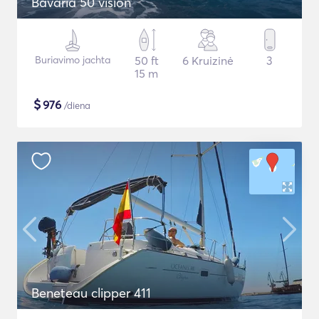
Bavaria 50 vision
Buriavimo jachta
50 ft
6 Kruizinė
3
15 m
$
976
/diena
Beneteau clipper 411