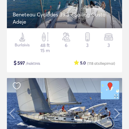
Beneteau Cyclades 39.3 - Sailing Costa
Adeje
Burlaivis
48 ft
6
3
3
15 m
$
597
5.0
/naktinis
(118
atsiliepimai
)