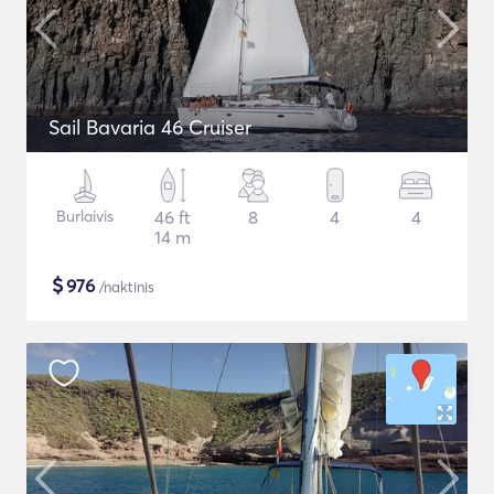
Sail Bavaria 46 Cruiser
Burlaivis
46 ft
8
4
4
14 m
$
976
/naktinis