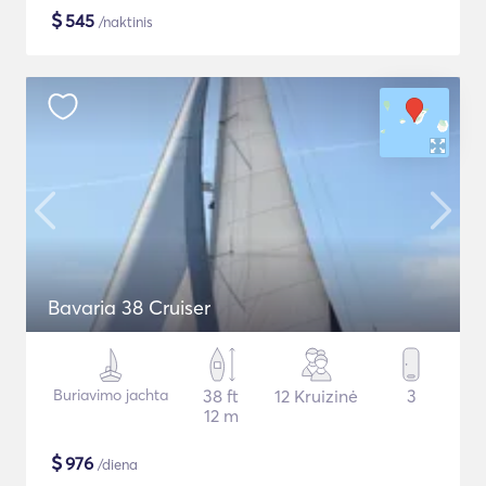
$
545
/naktinis
Bavaria 38 Cruiser
Buriavimo jachta
38 ft
12 Kruizinė
3
12 m
$
976
/diena