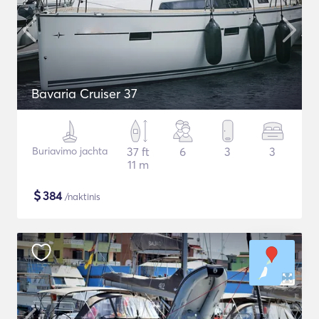
Bavaria Cruiser 37
Buriavimo jachta
37 ft
6
3
3
11 m
$
384
/naktinis