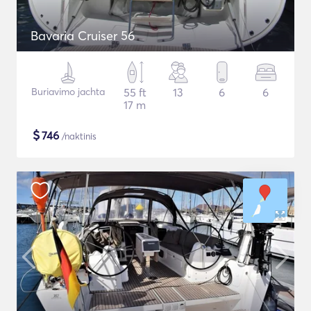
Bavaria Cruiser 56
Buriavimo jachta
55 ft
13
6
6
17 m
$
746
/naktinis