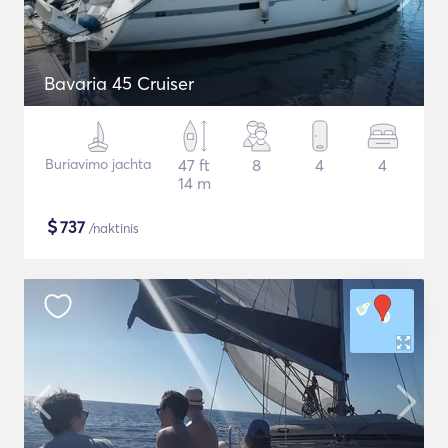
Bavaria 45 Cruiser
Buriavimo jachta
47 ft
8
4
4
14 m
$
737
/naktinis