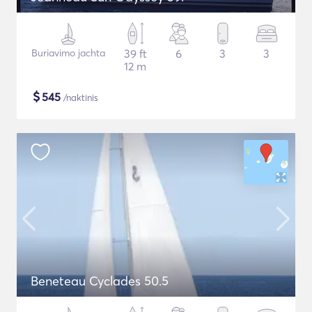
Buriavimo jachta
39 ft
6
3
3
12 m
$
545
/naktinis
Beneteau Cyclades 50.5