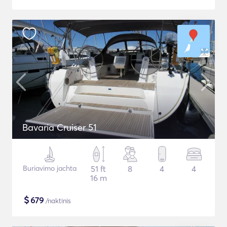
Bavaria Cruiser 51
Buriavimo jachta
51 ft
8
4
4
16 m
$
679
/naktinis