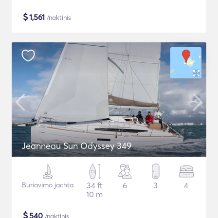
$
1,561
/naktinis
Jeanneau Sun Odyssey 349
Buriavimo jachta
34 ft
6
3
4
10 m
$
540
/naktinis