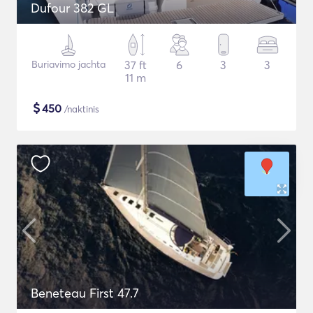
Dufour 382 GL
Buriavimo jachta
37 ft
6
3
3
11 m
$
450
/naktinis
Beneteau First 47.7