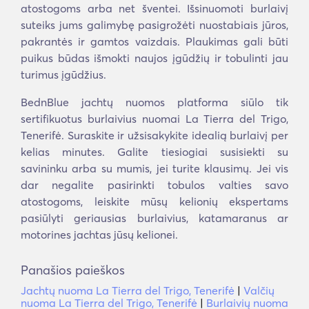
atostogoms arba net šventei. Išsinuomoti burlaivį
suteiks jums galimybę pasigrožėti nuostabiais jūros,
pakrantės ir gamtos vaizdais. Plaukimas gali būti
puikus būdas išmokti naujos įgūdžių ir tobulinti jau
turimus įgūdžius.
BednBlue jachtų nuomos platforma siūlo tik
sertifikuotus burlaivius nuomai La Tierra del Trigo,
Tenerifė. Suraskite ir užsisakykite idealią burlaivį per
kelias minutes. Galite tiesiogiai susisiekti su
savininku arba su mumis, jei turite klausimų. Jei vis
dar negalite pasirinkti tobulos valties savo
atostogoms, leiskite mūsų kelionių ekspertams
pasiūlyti geriausias burlaivius, katamaranus ar
motorines jachtas jūsų kelionei.
Panašios paieškos
Jachtų nuoma La Tierra del Trigo, Tenerifė
|
Valčių
nuoma La Tierra del Trigo, Tenerifė
|
Burlaivių nuoma