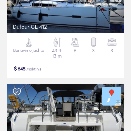
Dufour GL 412
Buriavimo jachta
43 ft
6
3
3
13 m
$
645
/naktinis