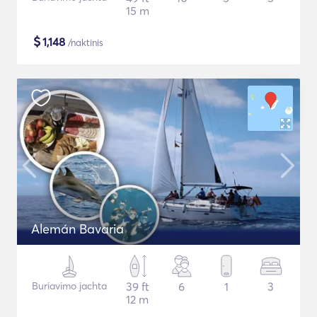
15 m
$
1,148
/naktinis
Alemán Bavaria
Buriavimo jachta
39 ft
6
1
3
12 m