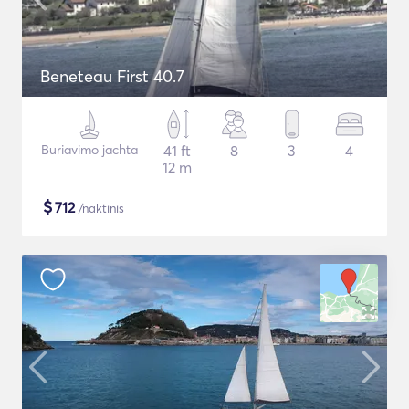
Beneteau First 40.7
Buriavimo jachta
41 ft
8
3
4
12 m
$
712
/naktinis