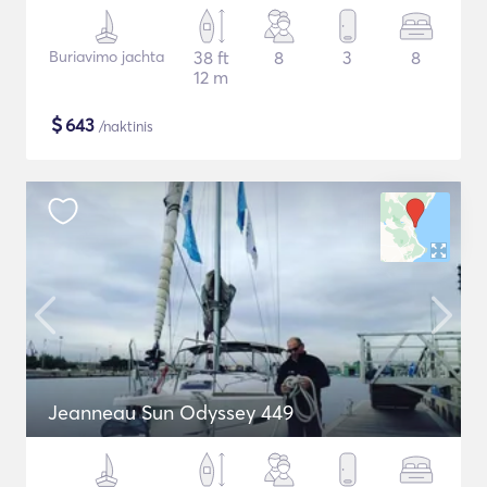
Buriavimo jachta
38 ft
8
3
8
12 m
$
643
/naktinis
Jeanneau Sun Odyssey 449