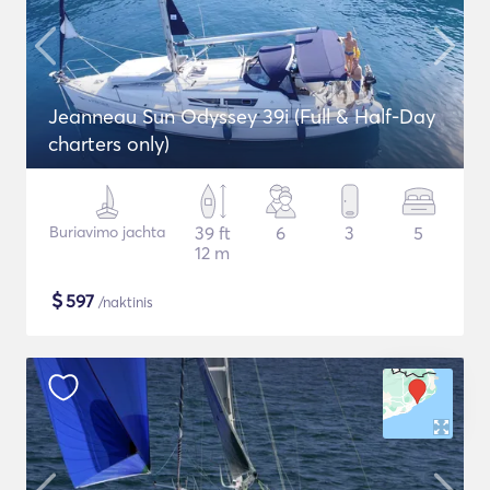
Jeanneau Sun Odyssey 39i (Full & Half-Day
charters only)
Buriavimo jachta
39 ft
6
3
5
12 m
$
597
/naktinis