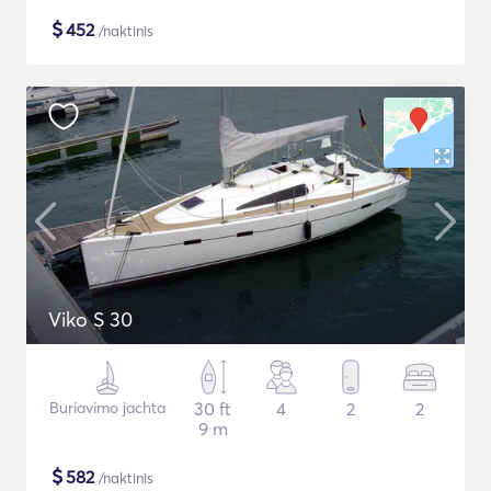
$
452
/naktinis
Viko S 30
Buriavimo jachta
30 ft
4
2
2
9 m
$
582
/naktinis