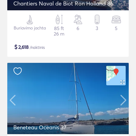
Chantiers Naval de Biot Ron Holland 86
Buriavimo jachta
85 ft
6
3
5
26 m
$
2,618
/naktinis
Beneteau Oceanis 37