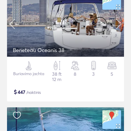
Beneteau Oceanis 38
Buriavimo jachta
38 ft
8
3
5
12 m
$
447
/naktinis