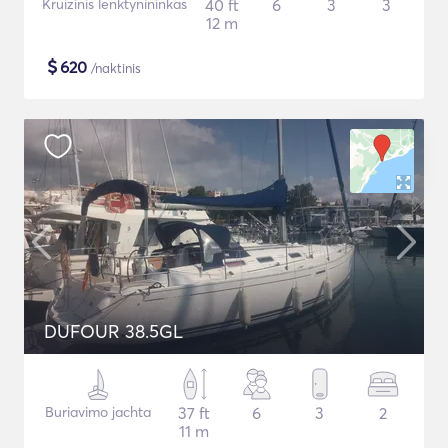
Kruizinis lenktynininkas
40 ft
6
3
3
12 m
$
620
/naktinis
DUFOUR 38.5GL
Buriavimo jachta
37 ft
6
3
2
11 m