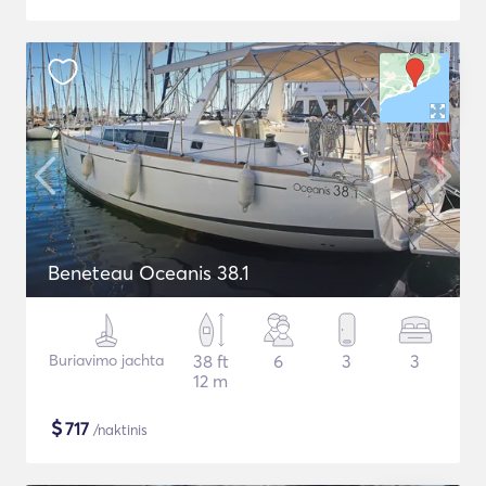
Beneteau Oceanis 38.1
Buriavimo jachta
38 ft
6
3
3
12 m
$
717
/naktinis