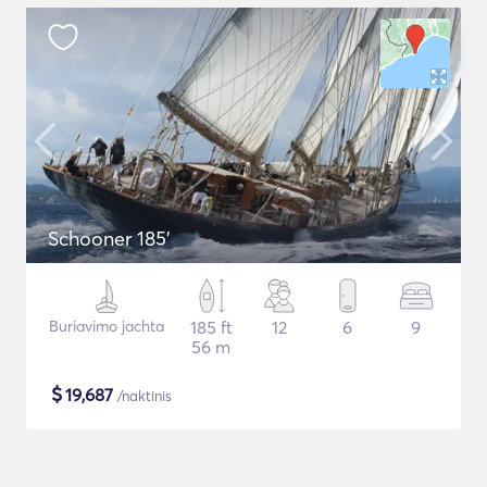
Schooner 185'
Buriavimo jachta
185 ft
12
6
9
56 m
$
19,687
/naktinis