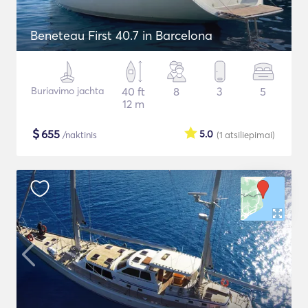
Beneteau First 40.7 in Barcelona
Buriavimo jachta
40 ft
8
3
5
12 m
$
655
5.0
/naktinis
(1
atsiliepimai
)