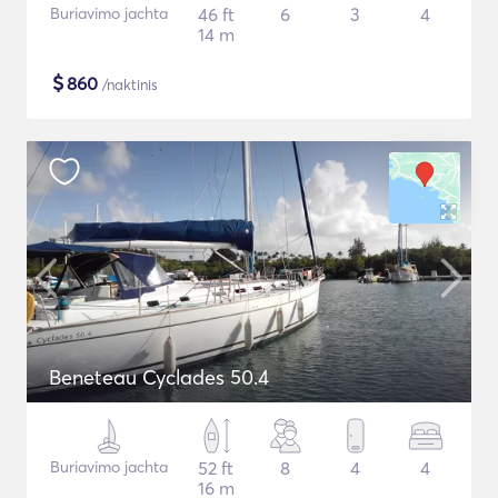
Buriavimo jachta
46 ft
6
3
4
14 m
$
860
/naktinis
Beneteau Cyclades 50.4
Buriavimo jachta
52 ft
8
4
4
16 m