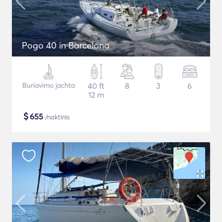
Pogo 40 in Barcelona
Buriavimo jachta
40 ft
8
3
6
12 m
$
655
/naktinis