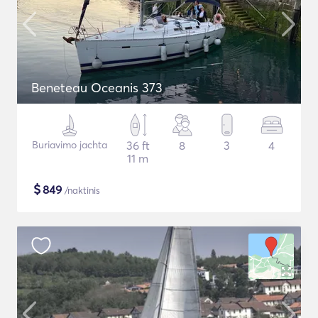
Beneteau Oceanis 373
Buriavimo jachta
36 ft
8
3
4
11 m
$
849
/naktinis