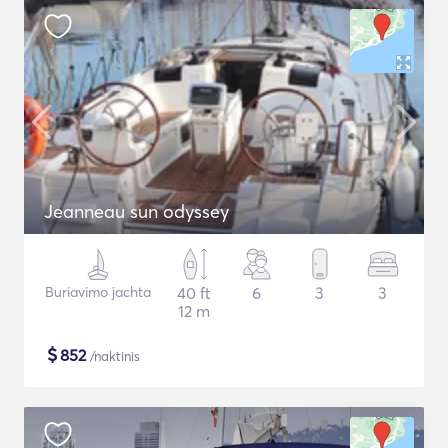
Jeanneau sun odyssey
Buriavimo jachta
40 ft
6
3
3
12 m
$
852
/naktinis