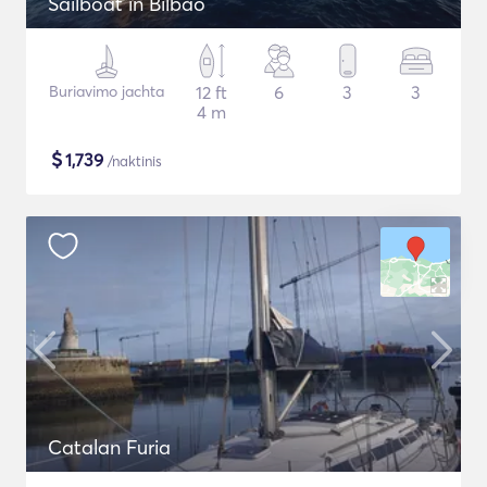
Sailboat in Bilbao
Buriavimo jachta
12 ft
6
3
3
4 m
$
1,739
/naktinis
Catalan Furia