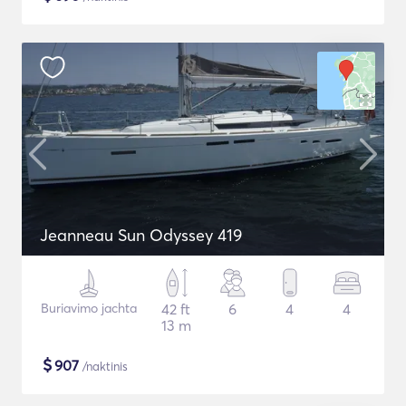
Jeanneau Sun Odyssey 419
Buriavimo jachta
42 ft
6
4
4
13 m
$
907
/naktinis