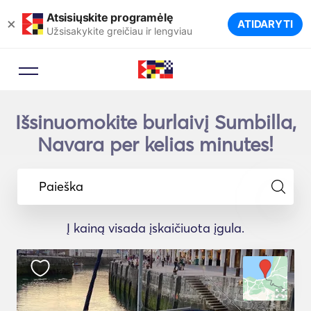
Atsisiųskite programėlę
×
ATIDARYTI
Užsisakykite greičiau ir lengviau
Išsinuomokite burlaivį Sumbilla,
Navara per kelias minutes!
Paieška
Į kainą visada įskaičiuota įgula.