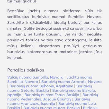
turimus įgūdžius.
BednBlue jachtų nuomos platforma siūlo tik
sertifikuotus burlaivius nuomai Sumbilla, Navara.
Suraskite ir užsisakykite idealią burlaivį per kelias
minutes. Galite tiesiogiai susisiekti su savininku arba
su mumis, jei turite klausimų. Jei vis dar negalite
pasirinkti tobulos valties savo atostogoms, leiskite
mūsų kelionių ekspertams pasiūlyti geriausias
burlaivius, katamaranus ar motorines jachtas jūsų
kelionei.
Panašios paieškos
Valčių nuoma Sumbilla, Navara
|
Jachtų nuoma
Sumbilla, Navara
|
Burlaivių nuoma Arrarats, Navara
|
Burlaivių nuoma Béhobie, Aquitaine
|
Burlaivių
nuoma Getaria, Baskija
|
Burlaivių nuoma Biskaja,
Ispanija
|
Burlaivių nuoma Forua, Baskija
|
Burlaivių
nuoma Pedernales, Basque Country
|
Burlaivių
nuoma Arantzazu, Ispanija
|
Burlaivių nuoma Loiu,
Baskija
|
Burlaivių nuoma Murga, Baskija
|
Burlaivių