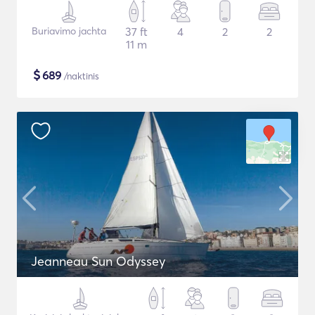
Buriavimo jachta
37 ft
4
2
2
11 m
$
689
/naktinis
Jeanneau Sun Odyssey