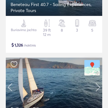
Beneteau First 40.7 - Sailing Experiences,
Private Tours
Buriavimo jachta
39 ft
8
3
5
12 m
$
1,326
/naktinis