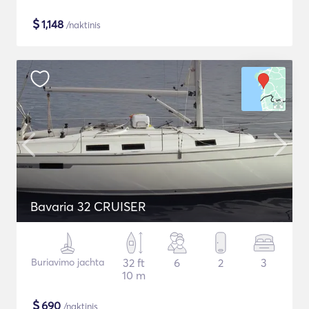
$
1,148
/naktinis
Bavaria 32 CRUISER
Buriavimo jachta
32 ft
6
2
3
10 m
$
690
/naktinis