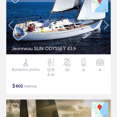
Jeanneau SUN ODYSSEY 43.9
Buriavimo jachta
12 ft
10
4
4
4 m
$
602
/naktinis