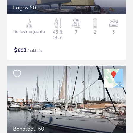
Lagos 50
Buriavimo jachta
45 ft
7
2
3
14 m
$
803
/naktinis
Beneteau 50