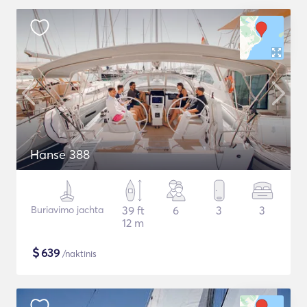
Hanse 388
Buriavimo jachta
39 ft
6
3
3
12 m
$
639
/naktinis