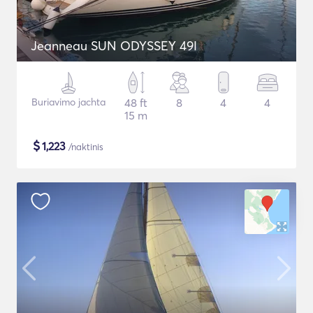
Jeanneau SUN ODYSSEY 49I
Buriavimo jachta
48 ft
8
4
4
15 m
$
1,223
/naktinis