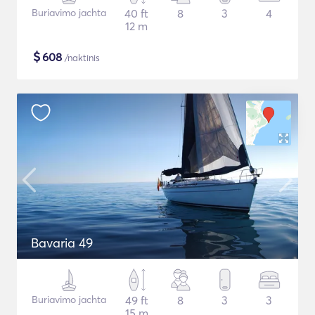
Buriavimo jachta
40 ft
8
3
4
12 m
$
608
/naktinis
Bavaria 49
Buriavimo jachta
49 ft
8
3
3
15 m