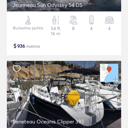
Jeanneau Sun Odyssey 54 DS
Buriavimo jachta
54 ft
8
4
4
16 m
$
936
/naktinis
Beneteau Oceanis Clipper 393