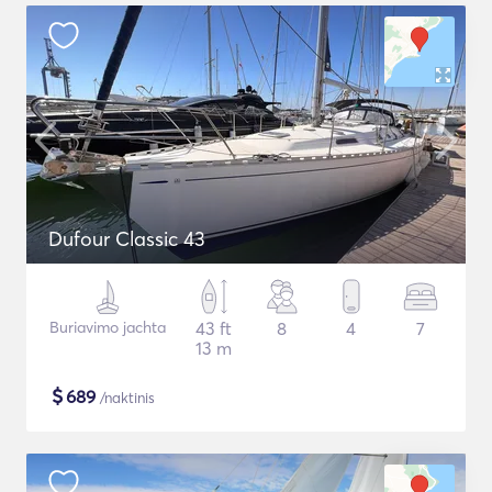
Dufour Classic 43
Buriavimo jachta
43 ft
8
4
7
13 m
$
689
/naktinis