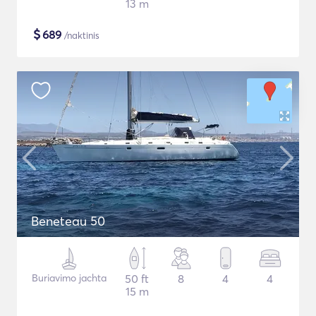
13 m
$
689
/naktinis
Beneteau 50
Buriavimo jachta
50 ft
8
4
4
15 m