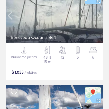
Beneteau Oceanis 46.1
Buriavimo jachta
48 ft
12
5
6
15 m
$
1,033
/naktinis