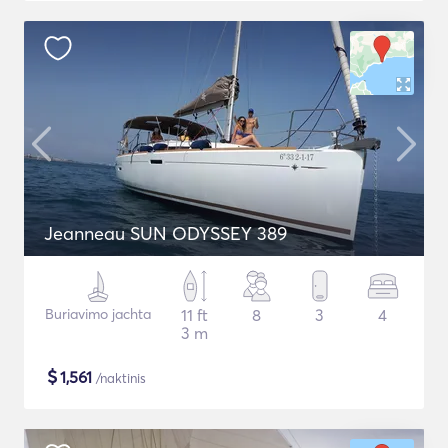
Jeanneau SUN ODYSSEY 389
Buriavimo jachta
11 ft
8
3
4
3 m
$
1,561
/naktinis