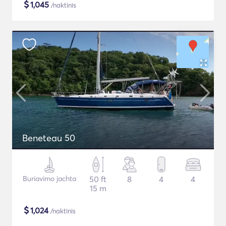
$
1,045
/naktinis
Beneteau 50
Buriavimo jachta
50 ft
8
4
4
15 m
$
1,024
/naktinis