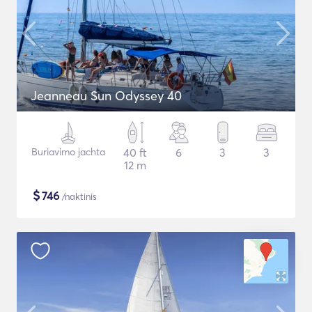
Jeanneau Sun Odyssey 40
Buriavimo jachta
40 ft
6
3
3
12 m
$
746
/naktinis