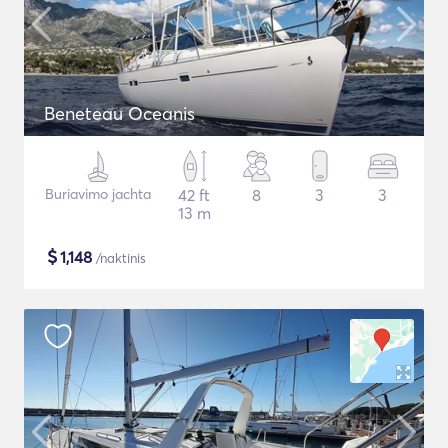
Beneteau Oceanis
Buriavimo jachta
42 ft
8
3
3
13 m
$
1,148
/naktinis