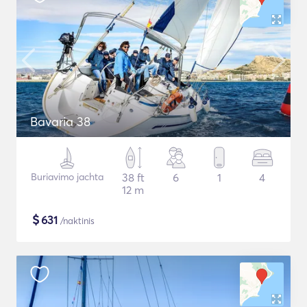
Bavaria 38
Buriavimo jachta
38 ft
6
1
4
12 m
$
631
/naktinis