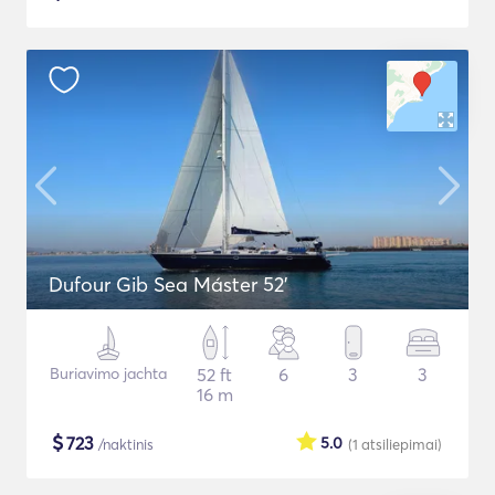
Dufour Gib Sea Máster 52’
Buriavimo jachta
52 ft
6
3
3
16 m
$
723
5.0
/naktinis
(1
atsiliepimai
)