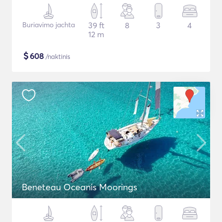
Buriavimo jachta
39 ft
8
3
4
12 m
$
608
/naktinis
Beneteau Oceanis Moorings