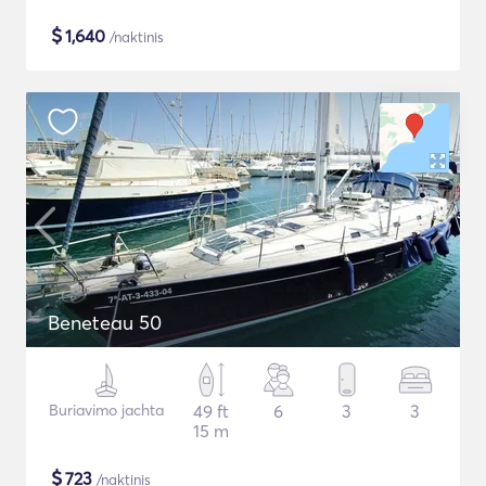
$
1,640
/naktinis
Beneteau 50
Buriavimo jachta
49 ft
6
3
3
15 m
$
723
/naktinis