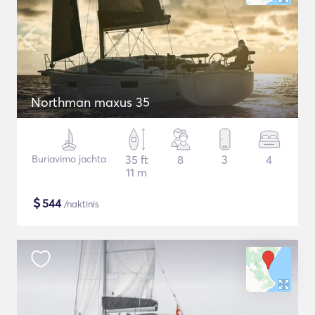
Northman maxus 35
Buriavimo jachta
35 ft
8
3
4
11 m
$
544
/naktinis