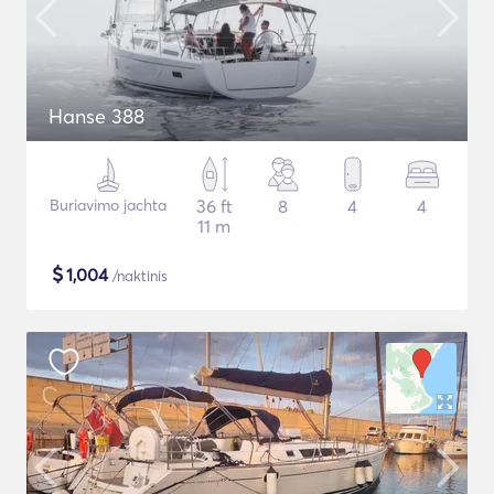
Hanse 388
Buriavimo jachta
36 ft
8
4
4
11 m
$
1,004
/naktinis