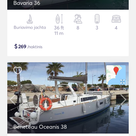
Bavaria 36
Buriavimo jachta
36 ft
8
3
4
11 m
$
269
/naktinis
Beneteau Oceanis 38