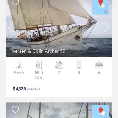
Iversen & Colin Archer 59
Ketch
59 ft
7
3
6
18 m
$
4,938
/naktinis