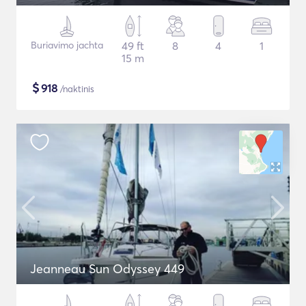
Buriavimo jachta
49 ft
8
4
1
15 m
$
918
/naktinis
Jeanneau Sun Odyssey 449