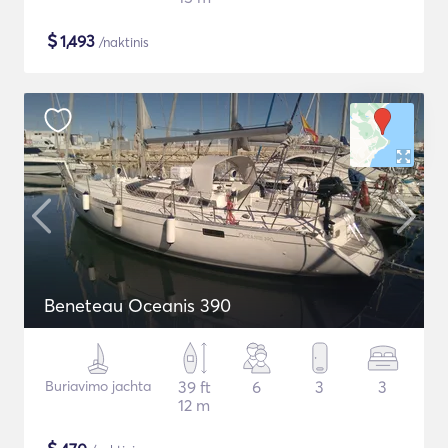
$
1,493
/naktinis
Beneteau Oceanis 390
Buriavimo jachta
39 ft
6
3
3
12 m