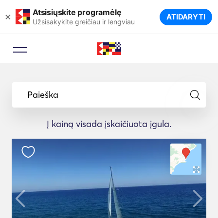
Atsisiųskite programėlę
×
ATIDARYTI
Užsisakykite greičiau ir lengviau
Paieška
Į kainą visada įskaičiuota įgula.