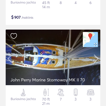
Buriavimo jachta
45 ft
8
4
6
14 m
$
907
/naktinis
John Perry Marine Stornoway MK II 70
Buriavimo jachta
70 ft
7
3
3
21 m