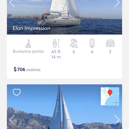
Elan Impression
Buriavimo jachta
45 ft
6
4
3
14 m
$
706
/naktinis