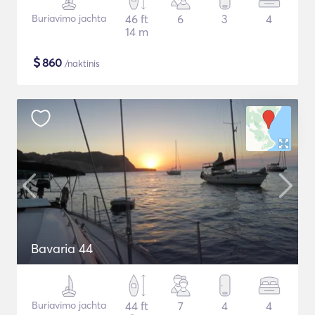
Buriavimo jachta
46 ft
6
3
4
14 m
$
860
/naktinis
Bavaria 44
Buriavimo jachta
44 ft
7
4
4