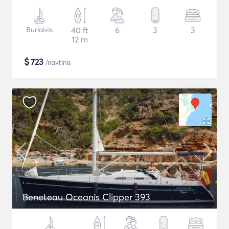
Burlaivis
40 ft
6
3
3
12 m
$
723
/naktinis
Beneteau Oceanis Clipper 393