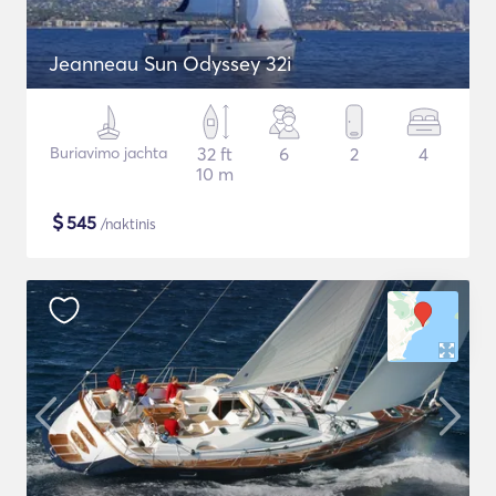
Jeanneau Sun Odyssey 32i
Buriavimo jachta
32 ft
6
2
4
10 m
$
545
/naktinis