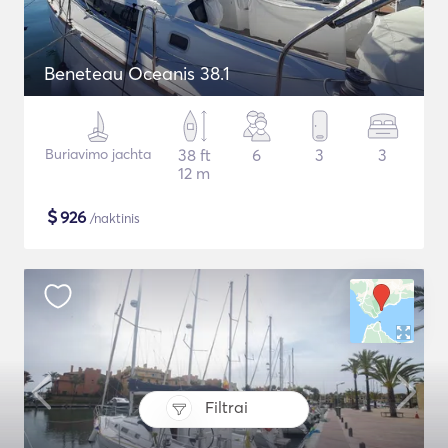
Beneteau Oceanis 38.1
Buriavimo jachta
38 ft
6
3
3
12 m
$
926
/naktinis
Filtrai