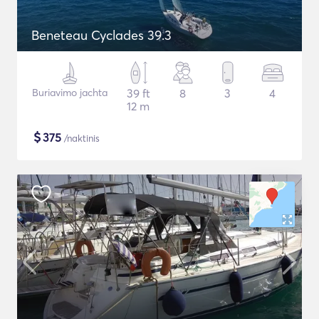
Beneteau Cyclades 39.3
Buriavimo jachta
39 ft
8
3
4
12 m
$
375
/naktinis