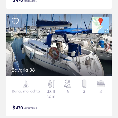
$
470
/naktinis
Bavaria 38
Buriavimo jachta
38 ft
6
3
3
12 m
$
470
/naktinis