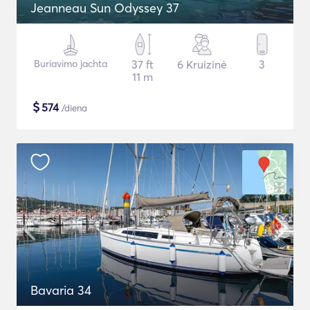
Jeanneau Sun Odyssey 37
Buriavimo jachta
37 ft
6 Kruizinė
3
11 m
$
574
/diena
Bavaria 34