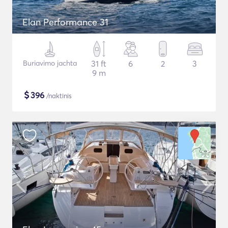
Elan Performance 31
Buriavimo jachta
31 ft
6
2
3
9 m
$
396
/naktinis