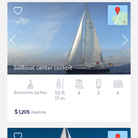
Sailboat center cockpit
Buriavimo jachta
55 ft
4
3
4
17 m
$
1,205
/naktinis