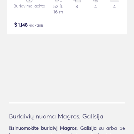
Buriavimo jachta
52 ft
8
4
4
16 m
$
1,148
/naktinis
Burlaivių nuoma Magros, Galisija
Išsinuomokite burlaivį Magros, Galisija
su arba be