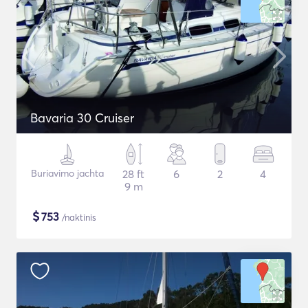
Bavaria 30 Cruiser
Buriavimo jachta
28 ft
6
2
4
9 m
$
753
/naktinis