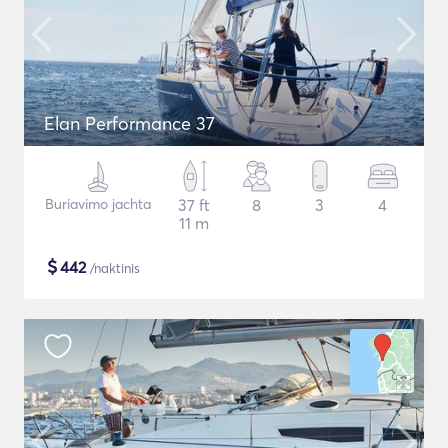
Elan Performance 37
Buriavimo jachta
37 ft
8
3
4
11 m
$
442
/naktinis