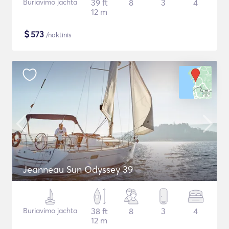
Buriavimo jachta
39 ft
8
3
4
12 m
$
573
/naktinis
Jeanneau Sun Odyssey 39
Buriavimo jachta
38 ft
8
3
4
12 m