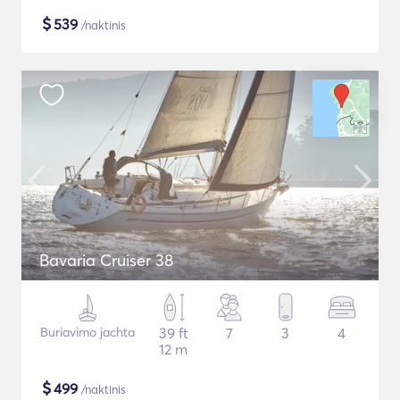
$
539
/naktinis
Bavaria Cruiser 38
Buriavimo jachta
39 ft
7
3
4
12 m
$
499
/naktinis