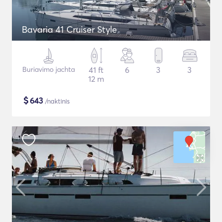
Bavaria 41 Cruiser Style
Buriavimo jachta
41 ft
6
3
3
12 m
$
643
/naktinis