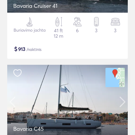
Bavaria Cruiser 41
Buriavimo jachta
41 ft
6
3
3
12 m
$
913
/naktinis
Bavaria C45