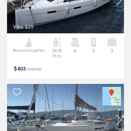
Viko S35
Buriavimo jachta
36 ft
6
3
3
11 m
$
803
/naktinis