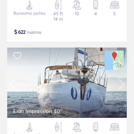
Buriavimo jachta
45 ft
10
4
5
14 m
$
622
/naktinis
Elan Impression 40