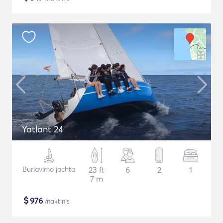
Yatlant 24
Buriavimo jachta
23 ft
6
2
1
7 m
$
976
/naktinis