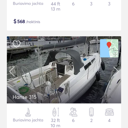
Buriavimo jachta
44 ft
6
3
3
13 m
$
568
/naktinis
Hanse 315
Buriavimo jachta
32 ft
6
2
4
10 m