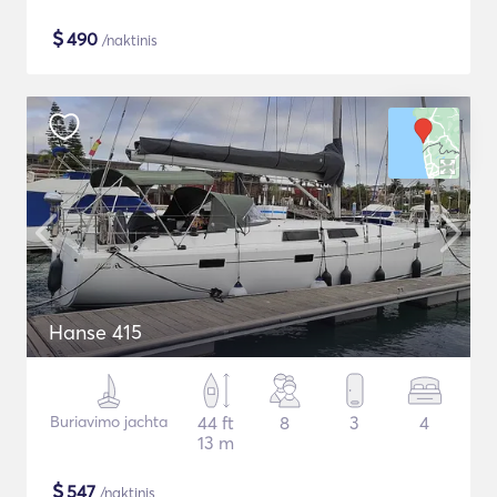
$
490
/naktinis
Hanse 415
Buriavimo jachta
44 ft
8
3
4
13 m
$
547
/naktinis