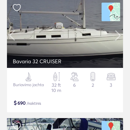
Bavaria 32 CRUISER
Buriavimo jachta
32 ft
6
2
3
10 m
$
690
/naktinis