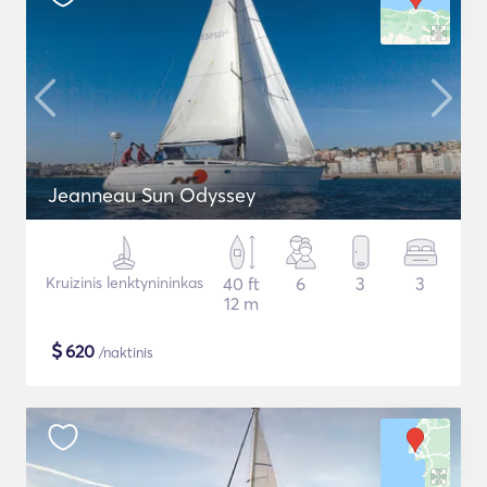
Jeanneau Sun Odyssey
Kruizinis lenktynininkas
40 ft
6
3
3
12 m
$
620
/naktinis