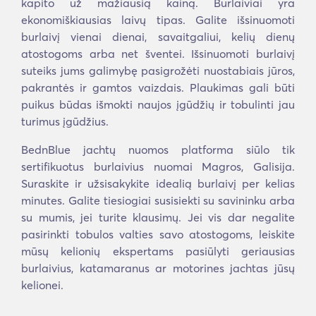
kapito už mažiausią kainą. Burlaiviai yra
ekonomiškiausias laivų tipas. Galite išsinuomoti
burlaivį vienai dienai, savaitgaliui, kelių dienų
atostogoms arba net šventei. Išsinuomoti burlaivį
suteiks jums galimybę pasigrožėti nuostabiais jūros,
pakrantės ir gamtos vaizdais. Plaukimas gali būti
puikus būdas išmokti naujos įgūdžių ir tobulinti jau
turimus įgūdžius.
BednBlue jachtų nuomos platforma siūlo tik
sertifikuotus burlaivius nuomai Magros, Galisija.
Suraskite ir užsisakykite idealią burlaivį per kelias
minutes. Galite tiesiogiai susisiekti su savininku arba
su mumis, jei turite klausimų. Jei vis dar negalite
pasirinkti tobulos valties savo atostogoms, leiskite
mūsų kelionių ekspertams pasiūlyti geriausias
burlaivius, katamaranus ar motorines jachtas jūsų
kelionei.