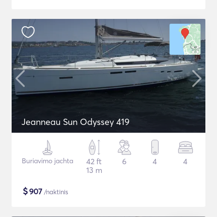
Jeanneau Sun Odyssey 419
Buriavimo jachta
42 ft
6
4
4
13 m
$
907
/naktinis