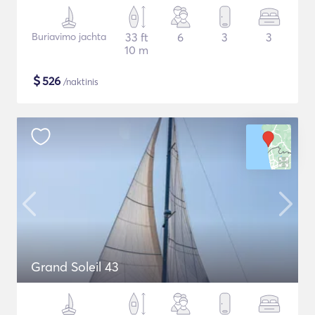
Buriavimo jachta
33 ft
6
3
3
10 m
$
526
/naktinis
Grand Soleil 43