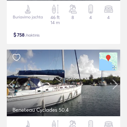
Buriavimo jachta
46 ft
8
4
4
14 m
$
758
/naktinis
Beneteau Cyclades 50.4