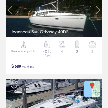
Jeanneau Sun Odyssey 40DS
Buriavimo jachta
40 ft
4
2
2
12 m
$
689
/naktinis