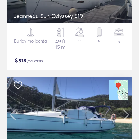
Jeanneau Sun Odyssey 519
Buriavimo jachta
49 ft
11
5
5
15 m
$
918
/naktinis