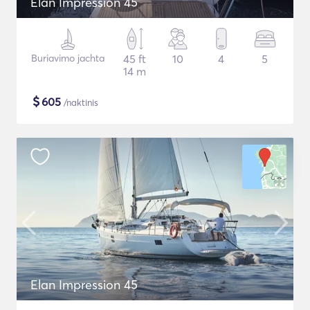
Elan Impression 45
Buriavimo jachta
45 ft
10
4
5
14 m
$
605
/naktinis
Elan Impression 45