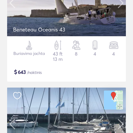
Beneteau Oceanis 43
Buriavimo jachta
43 ft
8
4
4
13 m
$
643
/naktinis