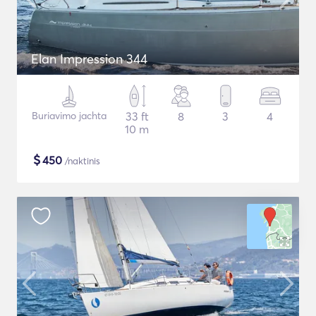
Elan Impression 344
Buriavimo jachta
33 ft
8
3
4
10 m
$
450
/naktinis