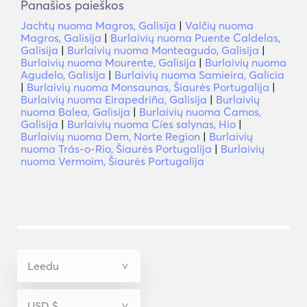
Panašios paieškos
Jachtų nuoma Magros, Galisija
|
Valčių nuoma
Magros, Galisija
|
Burlaivių nuoma Puente Caldelas,
Galisija
|
Burlaivių nuoma Monteagudo, Galisija
|
Burlaivių nuoma Mourente, Galisija
|
Burlaivių nuoma
Agudelo, Galisija
|
Burlaivių nuoma Samieira, Galicia
|
Burlaivių nuoma Monsaunas, Šiaurės Portugalija
|
Burlaivių nuoma Eirapedriña, Galisija
|
Burlaivių
nuoma Balea, Galisija
|
Burlaivių nuoma Camos,
Galisija
|
Burlaivių nuoma Cíes salynas, Hio
|
Burlaivių nuoma Dem, Norte Region
|
Burlaivių
nuoma Trás-o-Rio, Šiaurės Portugalija
|
Burlaivių
nuoma Vermoim, Šiaurės Portugalija