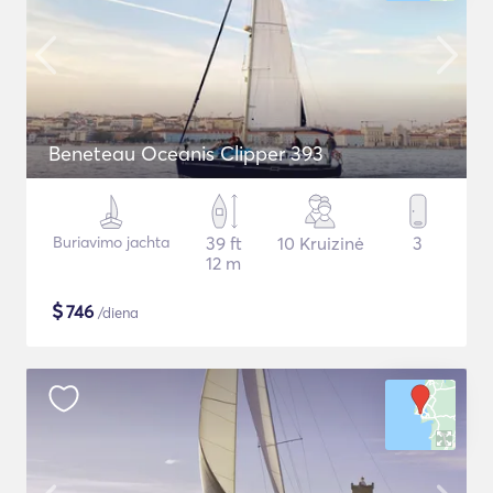
Beneteau Oceanis Clipper 393
Buriavimo jachta
39 ft
10 Kruizinė
3
12 m
$
746
/diena