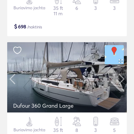
Buriavimo jachta
35 ft
6
3
3
11 m
$
698
/naktinis
Dufour 360 Grand Large
Buriavimo jachta
35 ft
8
3
5