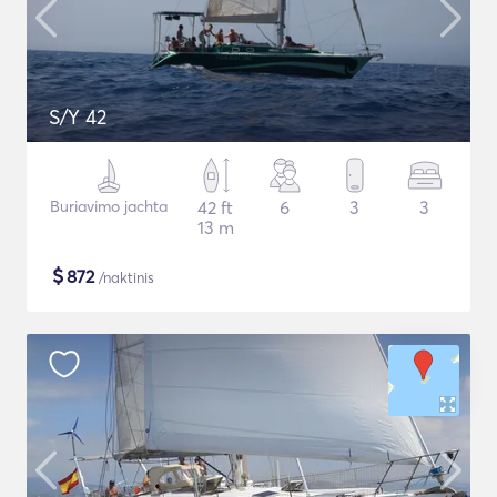
S/Y 42
Buriavimo jachta
42 ft
6
3
3
13 m
$
872
/naktinis