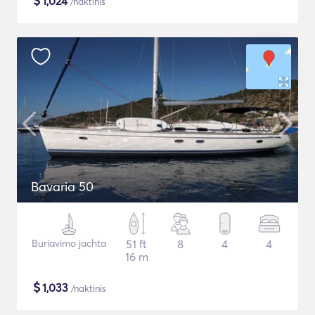
$
1,024
/naktinis
Bavaria 50
Buriavimo jachta
51 ft
8
4
4
16 m
$
1,033
/naktinis