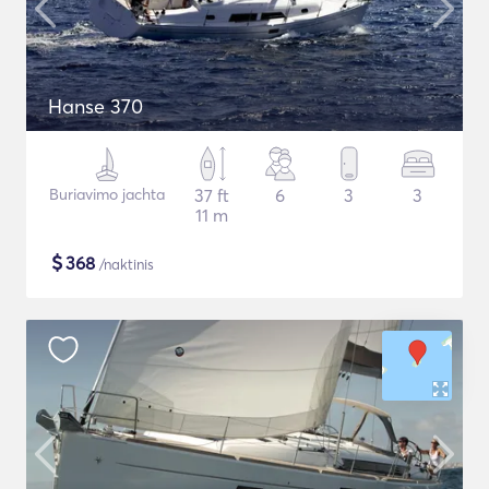
Hanse 370
Buriavimo jachta
37 ft
6
3
3
11 m
$
368
/naktinis