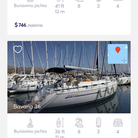
Buriavimo jachta
41 ft
8
3
4
12 m
$
746
/naktinis
Bavaria 36
Buriavimo jachta
36 ft
8
3
4
11 m