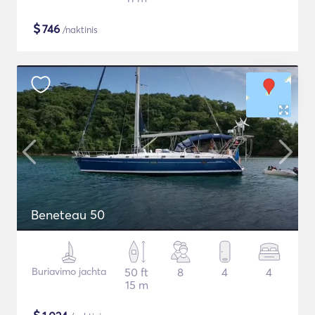
$
746
/naktinis
Beneteau 50
Buriavimo jachta
50 ft
8
4
4
15 m