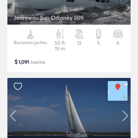
Jeanneau Sun Odyssey 509
Buriavimo jachta
50 ft
12
5
6
15 m
$
1,091
/naktinis