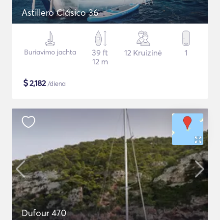
Astillero Clásico 36
Buriavimo jachta
39 ft
12 Kruizinė
1
12 m
$
2,182
/diena
Dufour 470