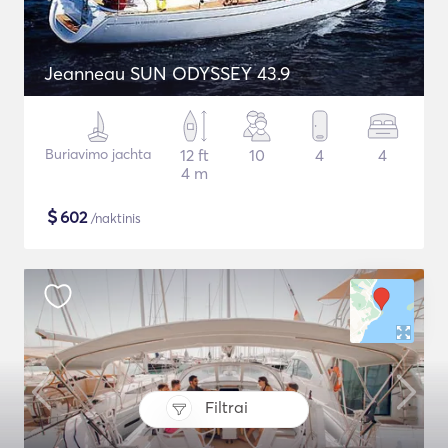
Jeanneau SUN ODYSSEY 43.9
Buriavimo jachta
12 ft
10
4
4
4 m
$
602
/naktinis
Filtrai