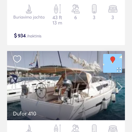
Buriavimo jachta
43 ft
6
3
3
13 m
$
934
/naktinis
Dufor 410