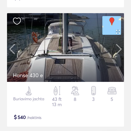
Hanse 430 e
Buriavimo jachta
43 ft
8
3
5
13 m
$
540
/naktinis