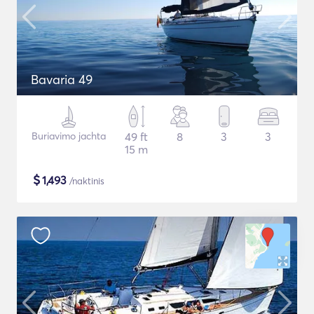
Bavaria 49
Buriavimo jachta
49 ft
8
3
3
15 m
$
1,493
/naktinis