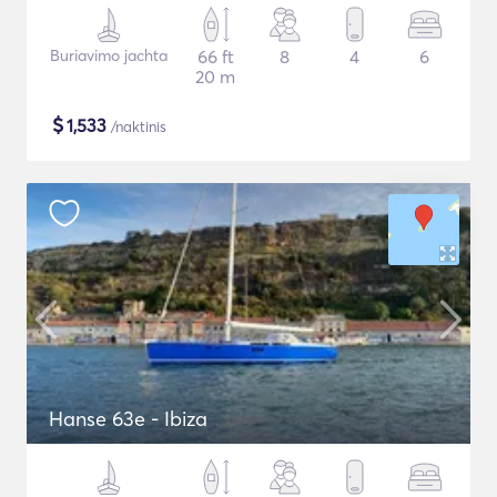
Buriavimo jachta
66 ft
8
4
6
20 m
$
1,533
/naktinis
Hanse 63e - Ibiza