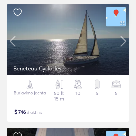
Beneteau Cyclades
Buriavimo jachta
50 ft
10
5
5
15 m
$
746
/naktinis