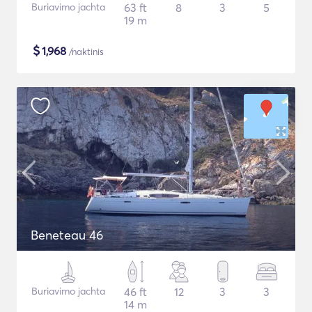
Buriavimo jachta
63 ft
8
3
5
19 m
$
1,968
/naktinis
Beneteau 46
Buriavimo jachta
46 ft
12
3
3
14 m