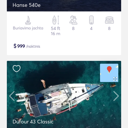
Hanse 540e
Buriavimo jachta
54 ft
8
4
8
16 m
$
999
/naktinis
Dufour 43 Classic