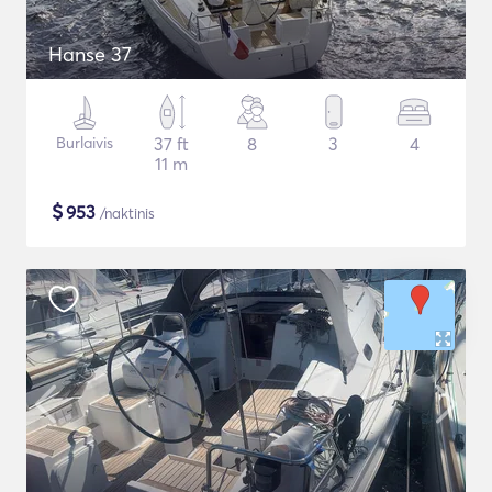
Hanse 37
Burlaivis
37 ft
8
3
4
11 m
$
953
/naktinis