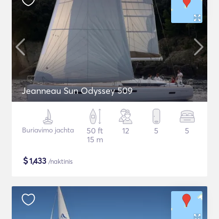
Jeanneau Sun Odyssey 509
Buriavimo jachta
50 ft
12
5
5
15 m
$
1,433
/naktinis