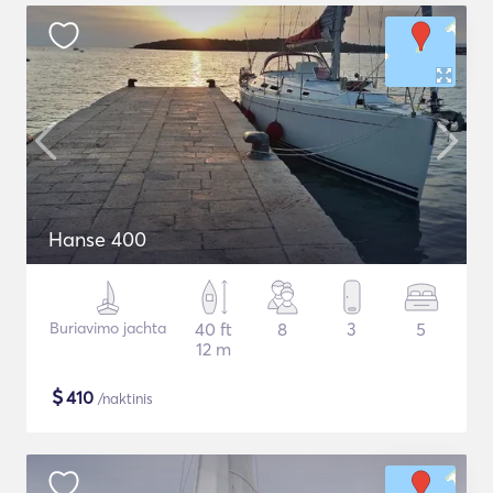
Hanse 400
Buriavimo jachta
40 ft
8
3
5
12 m
$
410
/naktinis