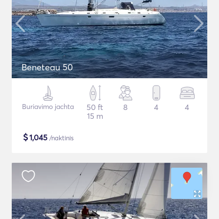
Beneteau 50
Buriavimo jachta
50 ft
8
4
4
15 m
$
1,045
/naktinis