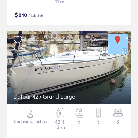
11 m
$
840
/naktinis
Dufour 425 Grand Large
Buriavimo jachta
42 ft
6
3
3
13 m