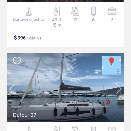
Buriavimo jachta
49 ft
12
6
7
15 m
$
996
/naktinis
Dufour 37