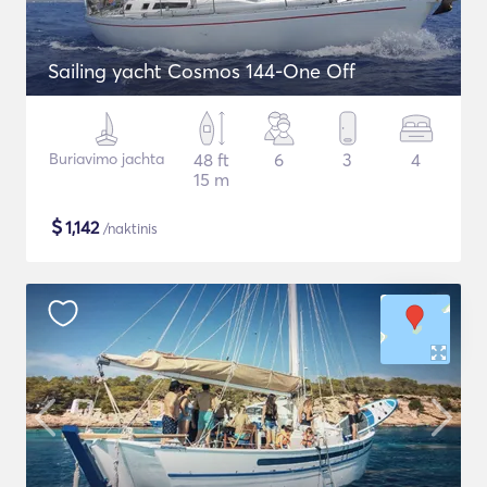
Sailing yacht Cosmos 144-One Off
Buriavimo jachta
48 ft
6
3
4
15 m
$
1,142
/naktinis