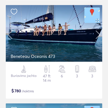
Beneteau Oceanis 473
Buriavimo jachta
47 ft
6
3
3
14 m
$
780
/naktinis