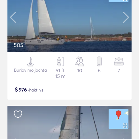
505
Buriavimo jachta
51 ft
10
6
7
15 m
$
976
/naktinis