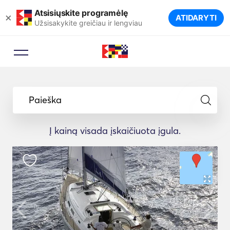
Atsisiųskite programėlę
×
ATIDARYTI
Užsisakykite greičiau ir lengviau
Paieška
Į kainą visada įskaičiuota įgula.