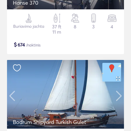
Hanse 370
Buriavimo jachta
37 ft
8
3
4
11 m
$
674
/naktinis
Bodrum Shipyard Turkish Gulet