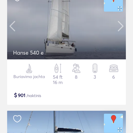
Hanse 540 e
Buriavimo jachta
54 ft
8
3
6
16 m
$
901
/naktinis