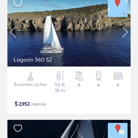
Lagoon 560 S2
Buriavimo jachta
59 ft
8
4
4
18 m
$
2,952
/naktinis