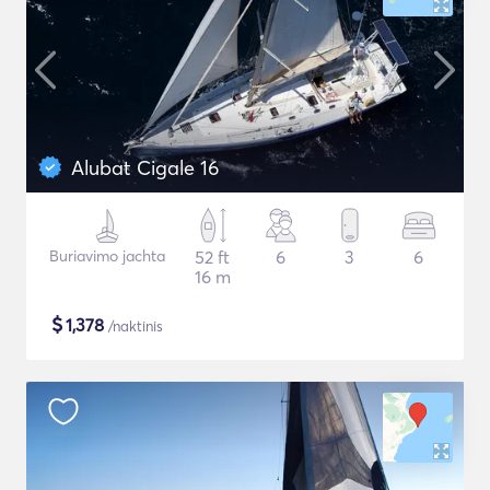
Alubat Cigale 16
Buriavimo jachta
52 ft
6
3
6
16 m
$
1,378
/naktinis