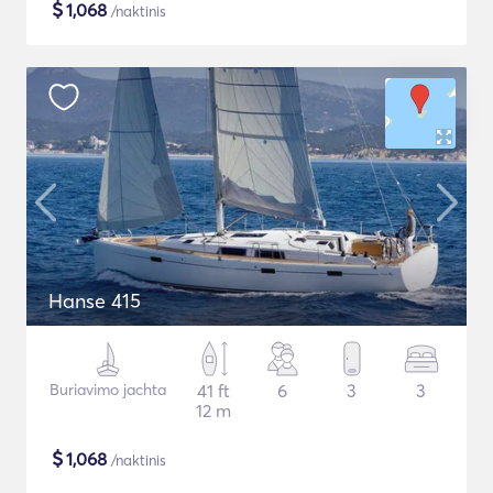
$
1,068
/naktinis
Hanse 415
Buriavimo jachta
41 ft
6
3
3
12 m
$
1,068
/naktinis