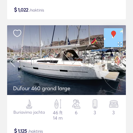
$
1,022
/naktinis
Dufour 460 grand large
Buriavimo jachta
46 ft
6
3
3
14 m
$
1,125
/naktinis