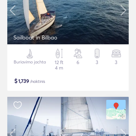
Sailboat in Bilbao
Buriavimo jachta
12 ft
6
3
3
4 m
$
1,739
/naktinis