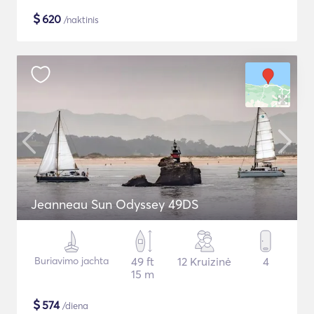
$
620
/naktinis
Jeanneau Sun Odyssey 49DS
Buriavimo jachta
49 ft
12 Kruizinė
4
15 m
$
574
/diena