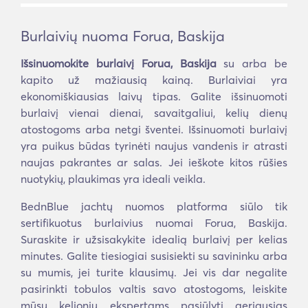
Burlaivių nuoma Forua, Baskija
Išsinuomokite burlaivį Forua, Baskija
su arba be
kapito už mažiausią kainą. Burlaiviai yra
ekonomiškiausias laivų tipas. Galite išsinuomoti
burlaivį vienai dienai, savaitgaliui, kelių dienų
atostogoms arba netgi šventei. Išsinuomoti burlaivį
yra puikus būdas tyrinėti naujus vandenis ir atrasti
naujas pakrantes ar salas. Jei ieškote kitos rūšies
nuotykių, plaukimas yra ideali veikla.
BednBlue jachtų nuomos platforma siūlo tik
sertifikuotus burlaivius nuomai Forua, Baskija.
Suraskite ir užsisakykite idealią burlaivį per kelias
minutes. Galite tiesiogiai susisiekti su savininku arba
su mumis, jei turite klausimų. Jei vis dar negalite
pasirinkti tobulos valtis savo atostogoms, leiskite
mūsų kelionių ekspertams pasiūlyti geriausias