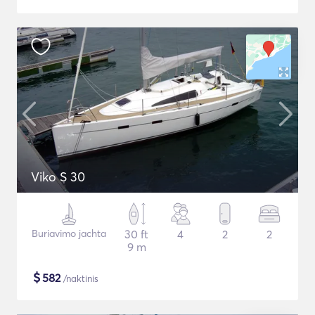
Viko S 30
Buriavimo jachta
30 ft
4
2
2
9 m
$
582
/naktinis