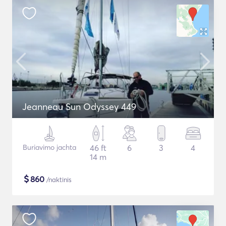
Jeanneau Sun Odyssey 449
Buriavimo jachta
46 ft
6
3
4
14 m
$
860
/naktinis