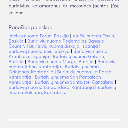
burlaivius, katamaranus ar motorines jachtas jūsų
kelionei.
Panašios paieškos
Jachtų nuoma Forua, Baskija
|
Valčių nuoma Forua,
Baskija
|
Burlaivių nuoma Pedernales, Basque
Country
|
Burlaivių nuoma Biskaja, Ispanija
|
Burlaivių nuoma Loiu, Baskija
|
Burlaivių nuoma
Arantzazu, Ispanija
|
Burlaivių nuoma Getaria,
Baskija
|
Burlaivių nuoma Murga, Baskija
|
Burlaivių
nuoma Adino, Kantabrija
|
Burlaivių nuoma
Orinjonas, Kantabrija
|
Burlaivių nuoma La Pared,
Kantabrija
|
Burlaivių nuoma San Pantaleon,
Kantabrija
|
Burlaivių nuoma Santiuste, Cantabria
|
Burlaivių nuoma La Gandara, Kantabrija
|
Burlaivių
nuoma Valcaba, Kantabrija