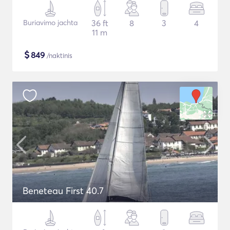
Buriavimo jachta
36 ft
8
3
4
11 m
$
849
/naktinis
Beneteau First 40.7