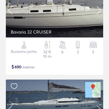
Bavaria 32 CRUISER
Buriavimo jachta
32 ft
6
2
3
10 m
$
690
/naktinis