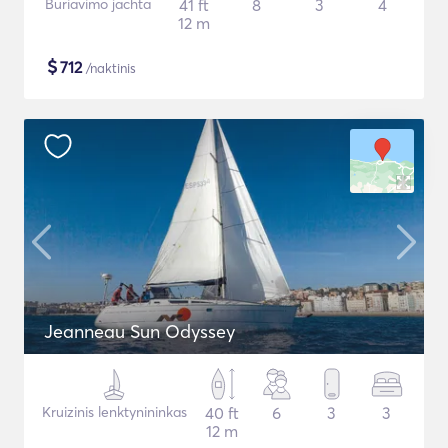
Buriavimo jachta
41 ft
8
3
4
12 m
$
712
/naktinis
Jeanneau Sun Odyssey
Kruizinis lenktynininkas
40 ft
6
3
3
12 m