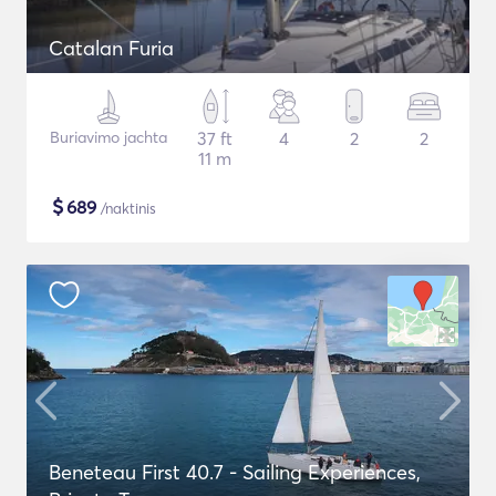
Catalan Furia
Buriavimo jachta
37 ft
4
2
2
11 m
$
689
/naktinis
Beneteau First 40.7 - Sailing Experiences,