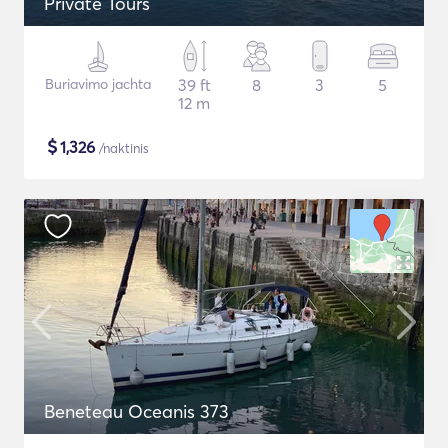
Private Tours
Buriavimo jachta
39 ft
8
3
5
12 m
$
1,326
/naktinis
Beneteau Oceanis 373