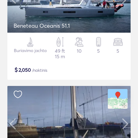
Beneteau Oceanis 51.1
Buriavimo jachta
49 ft
10
5
5
15 m
$
2,050
/naktinis