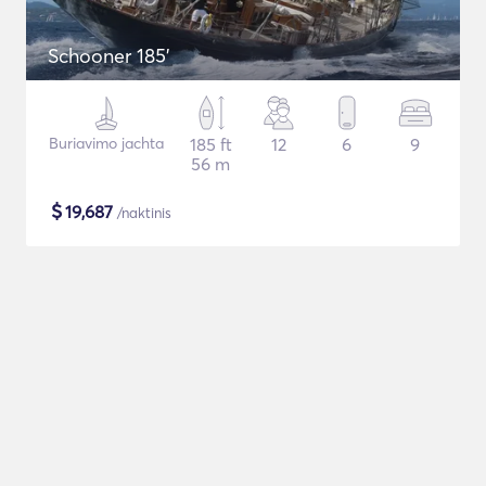
Schooner 185'
Buriavimo jachta
185 ft
12
6
9
56 m
$
19,687
/naktinis