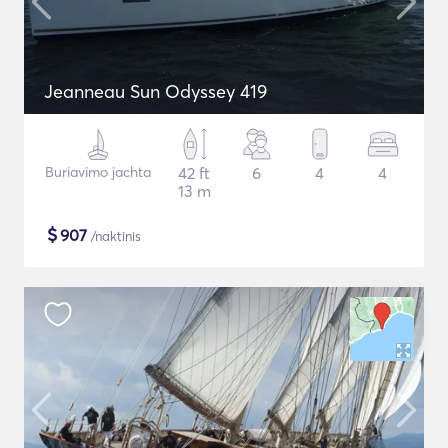
Jeanneau Sun Odyssey 419
Buriavimo jachta
42 ft
6
4
4
13 m
$
907
/naktinis