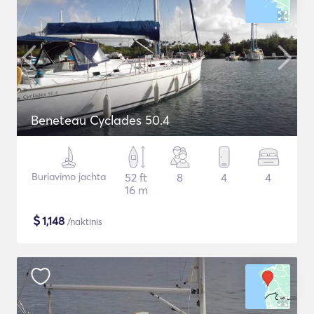
Beneteau Cyclades 50.4
Buriavimo jachta
52 ft
8
4
4
16 m
$
1,148
/naktinis