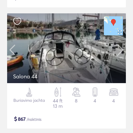
Salona 44
Buriavimo jachta
44 ft
8
4
4
13 m
$
867
/naktinis