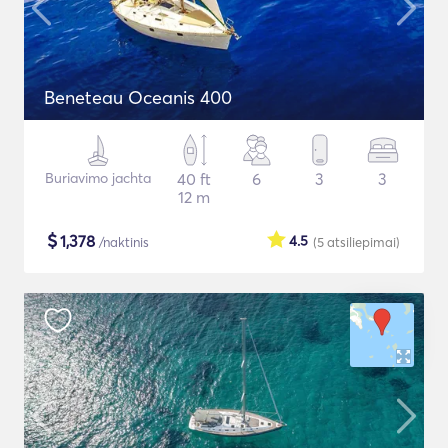
Beneteau Oceanis 400
Buriavimo jachta
40 ft
6
3
3
12 m
$
1,378
4.5
/naktinis
(5
atsiliepimai
)