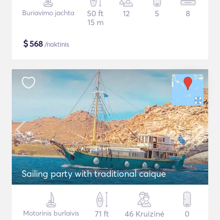
Buriavimo jachta
50 ft
12
5
8
15 m
$
568
/naktinis
Sailing party with traditional caique
Motorinis burlaivis
71 ft
46 Kruizinė
0