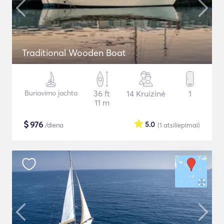
Traditional Wooden Boat
Buriavimo jachta
36 ft
14 Kruizinė
1
11 m
$
976
5.0
/diena
(1
atsiliepimai
)