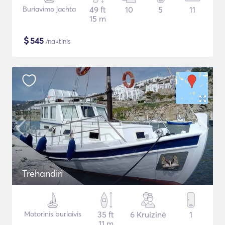
Buriavimo jachta
49 ft
10
5
11
15 m
$
545
/naktinis
Trehandiri
Motorinis burlaivis
35 ft
6 Kruizinė
1
11 m