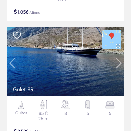
$
1,056
/diena
Gulet 89
Gultas
85 ft
8
5
5
26 m