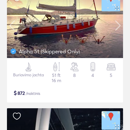
Alpha 51 (Skippered Only)
Buriavimo jachta
51 ft
8
4
5
16 m
$
872
/naktinis