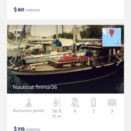
$
861
/naktinis
Nauticat finmar36
Buriavimo jachta
36 ft
4
2
3
11 m
$
918
/naktinis