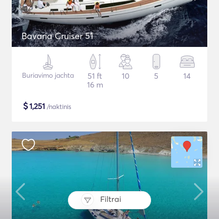
Bavaria Cruiser 51
Buriavimo jachta
51 ft
10
5
14
16 m
$
1,251
/naktinis
Filtrai