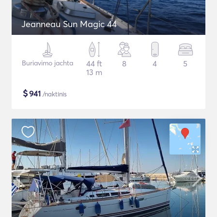
Jeanneau Sun Magic 44
Buriavimo jachta
44 ft
8
4
5
13 m
$
941
/naktinis