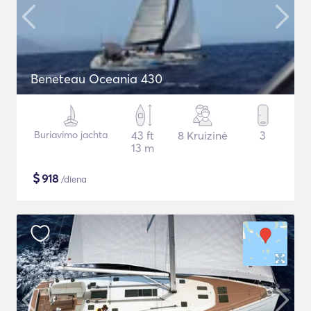
Beneteau Oceania 430
Buriavimo jachta
43 ft
8 Kruizinė
3
13 m
$
918
/diena