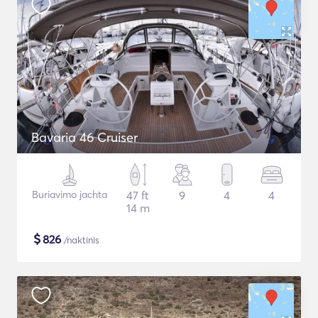
Bavaria 46 Cruiser
Buriavimo jachta
47 ft
9
4
4
14 m
$
826
/naktinis