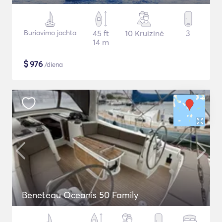
Buriavimo jachta
45 ft
10 Kruizinė
3
14 m
$
976
/diena
Beneteau Oceanis 50 Family