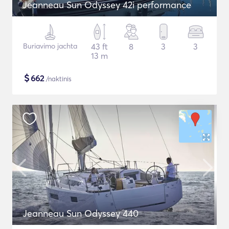
Jeanneau Sun Odyssey 42i performance
Buriavimo jachta
43 ft
8
3
3
13 m
$
662
/naktinis
Jeanneau Sun Odyssey 440