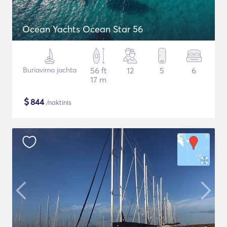
Ocean Yachts Ocean Star 56
Buriavimo jachta
56 ft
12
5
6
17 m
$
844
/naktinis