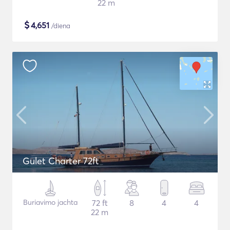
22 m
$
4,651
/diena
Gulet Charter 72ft
Buriavimo jachta
72 ft
8
4
4
22 m