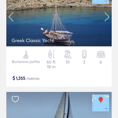
Greek Classic Yacht
Buriavimo jachta
60 ft
10
3
6
18 m
$
1,355
/naktinis