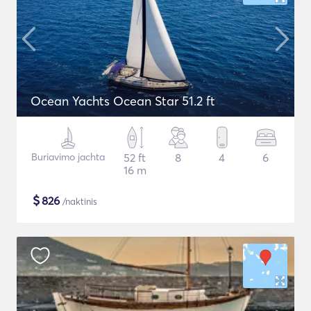
Ocean Yachts Ocean Star 51.2 ft
Buriavimo jachta
52 ft
8
4
6
16 m
$
826
/naktinis