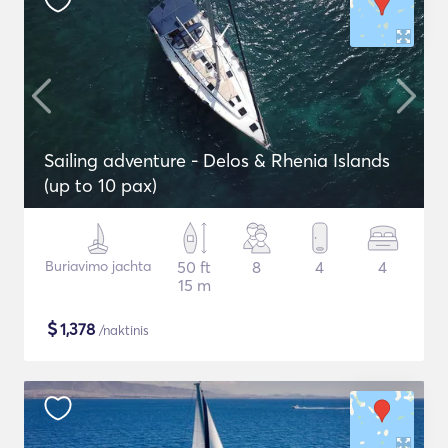
Sailing adventure - Delos & Rhenia Islands
(up to 10 pax)
Buriavimo jachta
50 ft
8
4
4
15 m
$
1,378
/naktinis