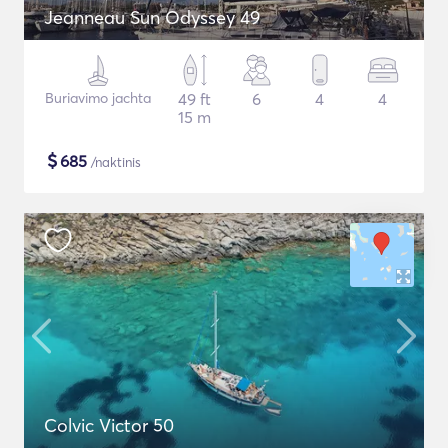
Jeanneau Sun Odyssey 49
Buriavimo jachta
49 ft
6
4
4
15 m
$
685
/naktinis
Colvic Victor 50