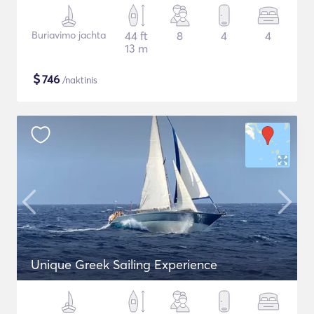
Buriavimo jachta
44 ft
8
4
4
13 m
$
746
/naktinis
Unique Greek Sailing Experience