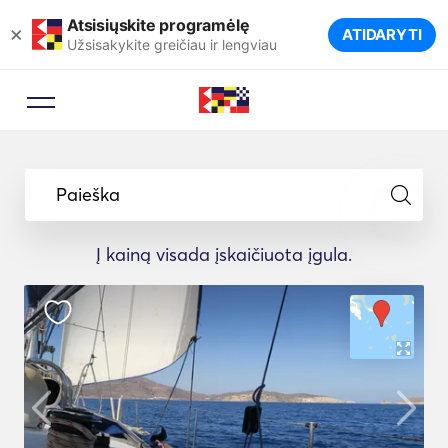
Atsisiųskite programėlę
×
ATIDARYTI
Užsisakykite greičiau ir lengviau
Paieška
Į kainą visada įskaičiuota įgula.