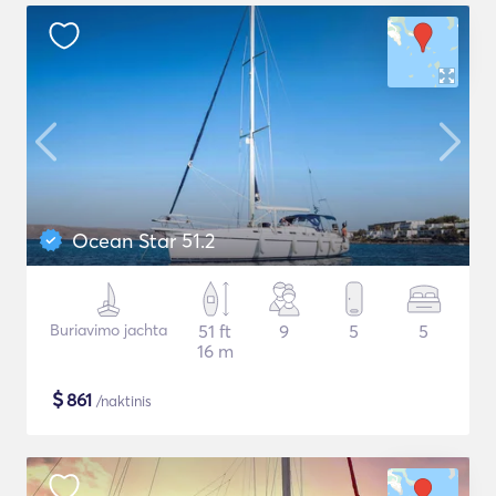
Ocean Star 51.2
Buriavimo jachta
51 ft
9
5
5
16 m
$
861
/naktinis