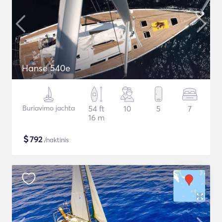
Hanse 540e
Buriavimo jachta
54 ft
10
5
7
16 m
$
792
/naktinis