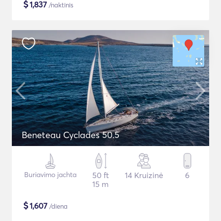
$
1,837
/naktinis
Beneteau Cyclades 50.5
Buriavimo jachta
50 ft
14 Kruizinė
6
15 m
$
1,607
/diena