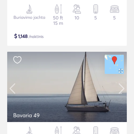
Buriavimo jachta
50 ft
10
5
5
15 m
$
1,148
/naktinis
Bavaria 49