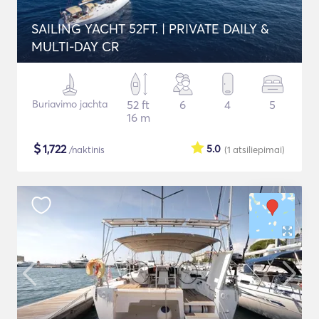
SAILING YACHT 52FT. | PRIVATE DAILY &
MULTI-DAY CR
Buriavimo jachta
52 ft
6
4
5
16 m
$
1,722
5.0
/naktinis
(1
atsiliepimai
)