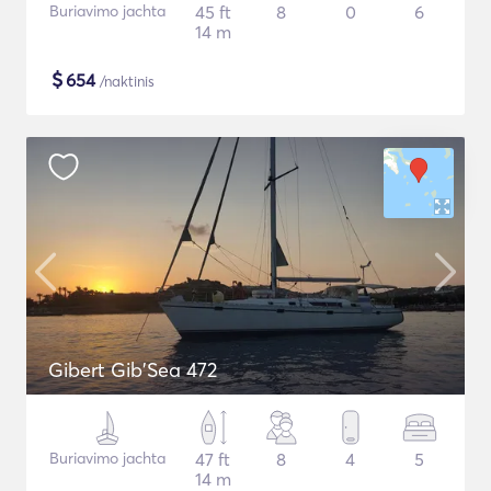
Buriavimo jachta
45 ft
8
0
6
14 m
$
654
/naktinis
Gibert Gib'Sea 472
Buriavimo jachta
47 ft
8
4
5
14 m