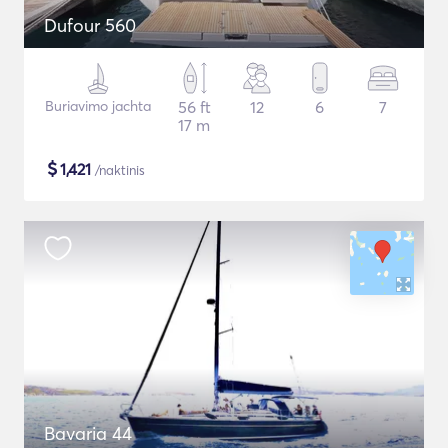
Dufour 560
Buriavimo jachta
56 ft
12
6
7
17 m
$
1,421
/naktinis
Bavaria 44