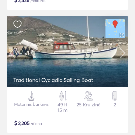
$
2,526
/naktinis
Traditional Cycladic Sailing Boat
Motorinis burlaivis
49 ft
25 Kruizinė
2
15 m
$
2,205
/diena