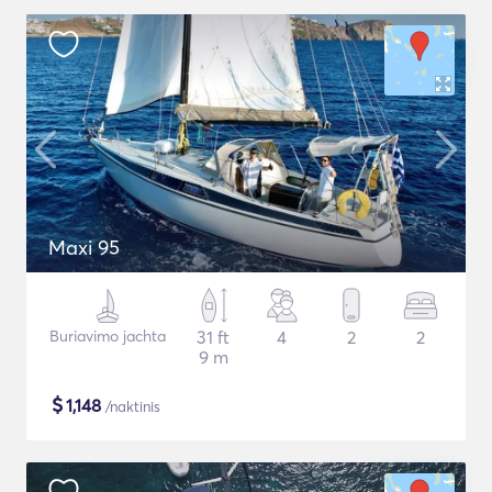
Maxi 95
Buriavimo jachta
31 ft
4
2
2
9 m
$
1,148
/naktinis