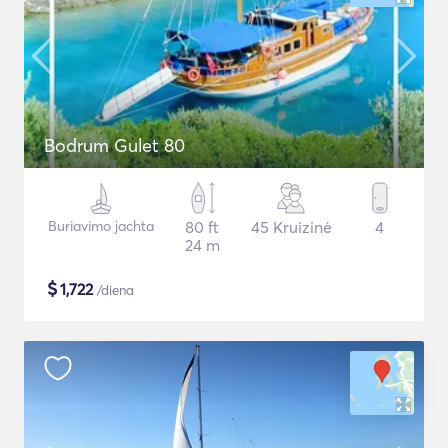
Bodrum Gulet 80
Buriavimo jachta
80 ft
45 Kruizinė
4
24 m
$
1,722
/diena