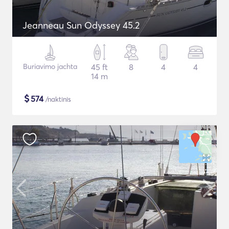
Jeanneau Sun Odyssey 45.2
Buriavimo jachta
45 ft
8
4
4
14 m
$
574
/naktinis