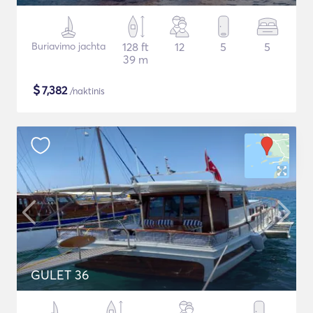
Buriavimo jachta
128 ft
12
5
5
39 m
$
7,382
/naktinis
GULET 36