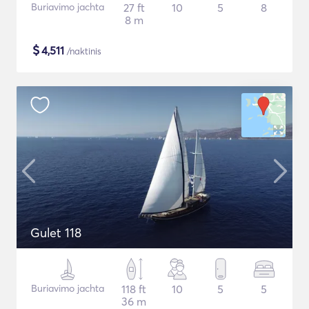
Buriavimo jachta
27 ft
10
5
8
8 m
$
4,511
/naktinis
Gulet 118
Buriavimo jachta
118 ft
10
5
5
36 m