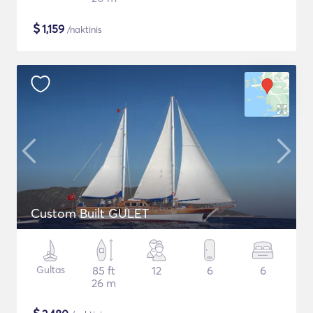
$
1,159
/naktinis
Custom Built GULET
Gultas
85 ft
12
6
6
26 m