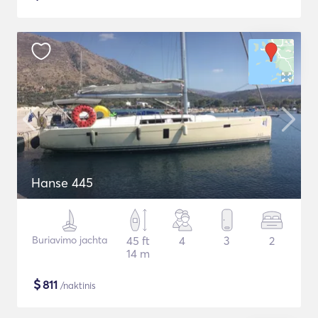
Hanse 445
Buriavimo jachta
45 ft
4
3
2
14 m
$
811
/naktinis