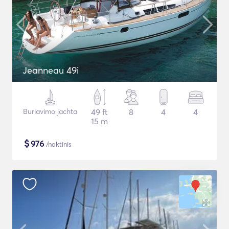
Jeanneau 49i
Buriavimo jachta
49 ft
8
4
4
15 m
$
976
/naktinis