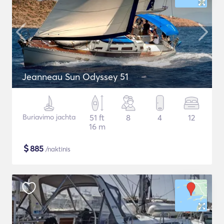
Jeanneau Sun Odyssey 51
Buriavimo jachta
51 ft
8
4
12
16 m
$
885
/naktinis