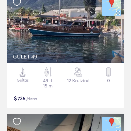
GULET 49
Gultas
49 ft
12 Kruizinė
0
15 m
$
736
/diena