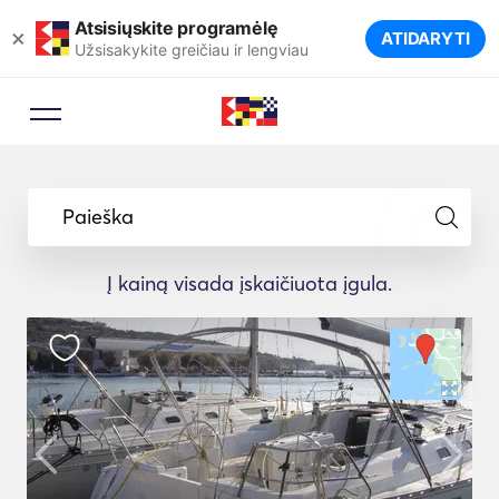
Atsisiųskite programėlę
×
ATIDARYTI
Užsisakykite greičiau ir lengviau
Paieška
Į kainą visada įskaičiuota įgula.