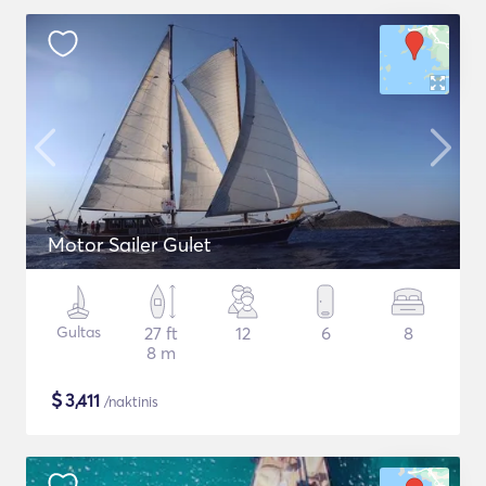
Motor Sailer Gulet
Gultas
27 ft
12
6
8
8 m
$
3,411
/naktinis