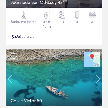
Jeanneau Sun Odyssey 42.1
Buriavimo jachta
42 ft
10
4
4
13 m
$
436
/naktinis
Colvic Victor 50