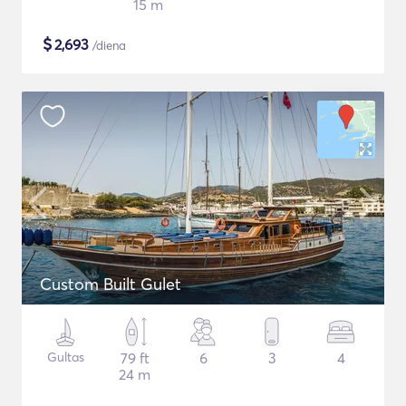
15 m
$
2,693
/diena
Custom Built Gulet
Gultas
79 ft
6
3
4
24 m