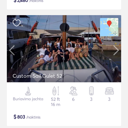
$
2,480
/naktinis
Custom Sail Gulet 52
Buriavimo jachta
52 ft
6
3
3
16 m
$
803
/naktinis