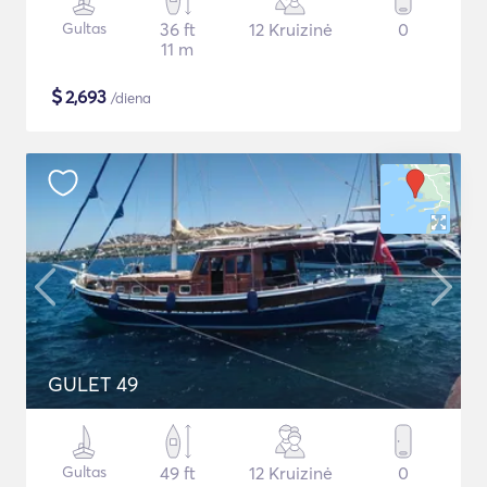
Gultas
36 ft
12 Kruizinė
0
11 m
$
2,693
/diena
GULET 49
Gultas
49 ft
12 Kruizinė
0