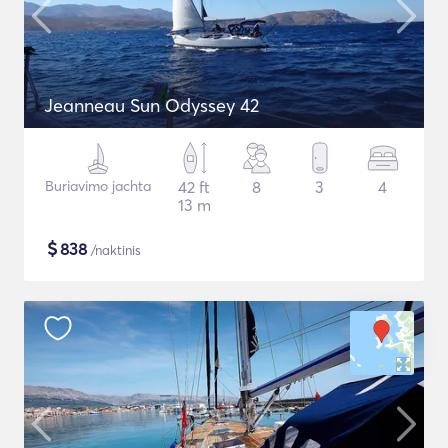
Jeanneau Sun Odyssey 42
Buriavimo jachta
42 ft
8
3
4
13 m
$
838
/naktinis