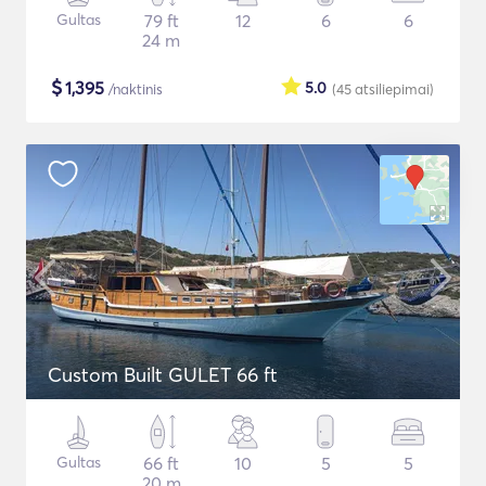
Gultas
79 ft
12
6
6
24 m
$
1,395
5.0
/naktinis
(45
atsiliepimai
)
Custom Built GULET 66 ft
Gultas
66 ft
10
5
5
20 m