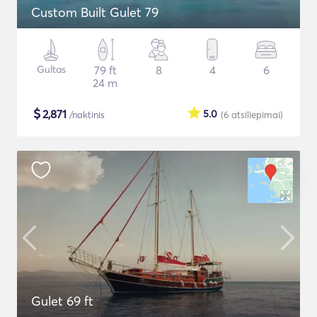
Custom Built Gulet 79
Gultas
79 ft
8
4
6
24 m
$
2,871
5.0
/naktinis
(6
atsiliepimai
)
Gulet 69 ft