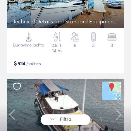
Technical Details and Standard Equipment
Buriavimo jachta
46 ft
6
3
3
14 m
$
924
/naktinis
Filtrai