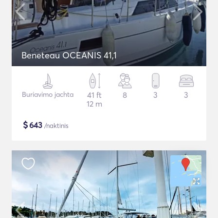
Beneteau OCEANIS 41,1
Buriavimo jachta
41 ft
8
3
3
12 m
$
643
/naktinis