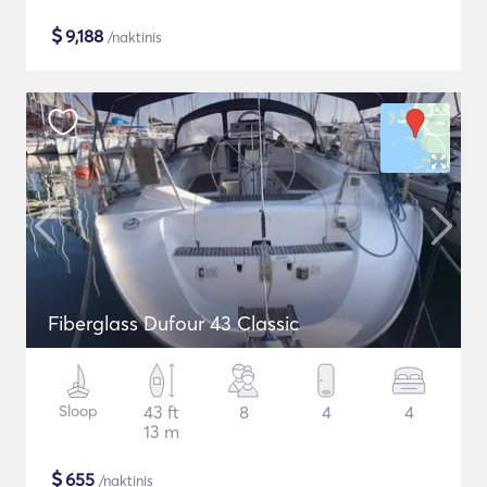
$
9,188
/naktinis
Fiberglass Dufour 43 Classic
Sloop
43 ft
8
4
4
13 m
$
655
/naktinis