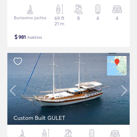
Buriavimo jachta
69 ft
8
4
4
21 m
$
981
/naktinis
Custom Built GULET