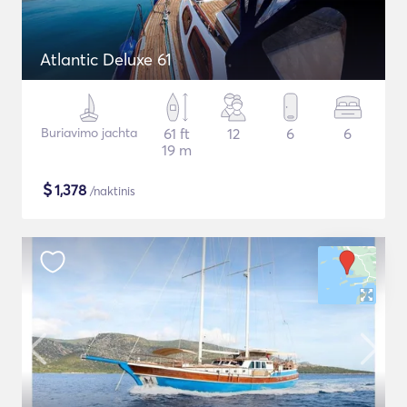
Atlantic Deluxe 61
Buriavimo jachta
61 ft
12
6
6
19 m
$
1,378
/naktinis