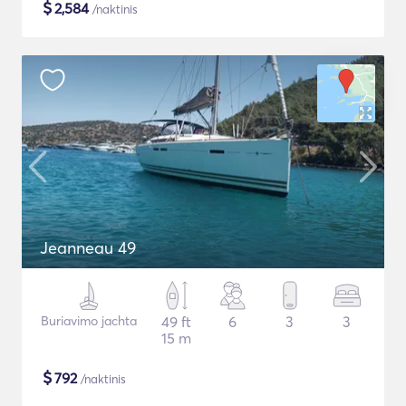
$
2,584
/naktinis
Jeanneau 49
Buriavimo jachta
49 ft
6
3
3
15 m
$
792
/naktinis