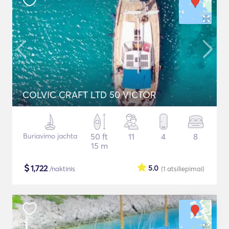
COLVIC CRAFT LTD 50 VICTOR
Buriavimo jachta
50 ft
11
4
8
15 m
$
1,722
5.0
/naktinis
(1
atsiliepimai
)