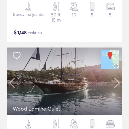
Buriavimo jachta
50 ft
10
5
5
15 m
$
1,148
/naktinis
Wood Lamine Gulet