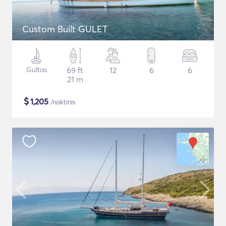
Custom Built GULET
Gultas
69 ft
12
6
6
21 m
$
1,205
/naktinis