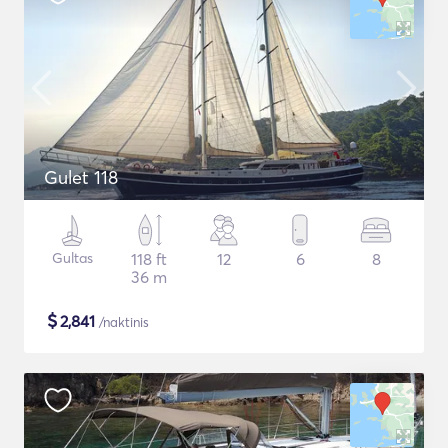
Gulet 118
Gultas
118 ft
12
6
8
36 m
$
2,841
/naktinis