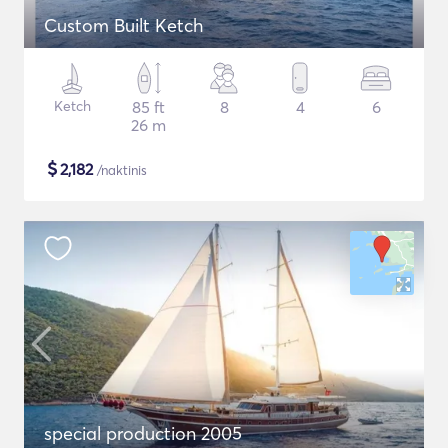
Custom Built Ketch
Ketch
85 ft
8
4
6
26 m
$
2,182
/naktinis
special production 2005