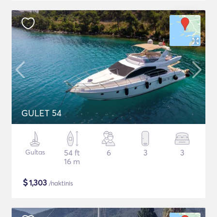
GULET 54
Gultas
54 ft
6
3
3
16 m
$
1,303
/naktinis