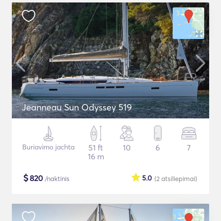
Jeanneau Sun Odyssey 519
Buriavimo jachta
51 ft
10
6
7
16 m
$
820
5.0
/naktinis
(2
atsiliepimai
)