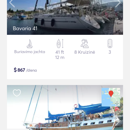
Bavaria 41
Buriavimo jachta
41 ft
8 Kruizinė
3
12 m
$
867
/diena