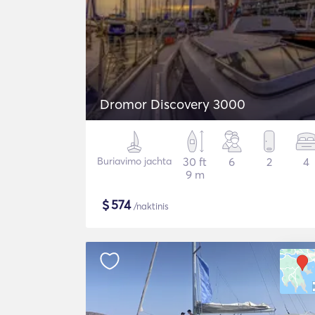
Dromor Discovery 3000
Buriavimo jachta
30 ft
6
2
4
9 m
$
574
/naktinis