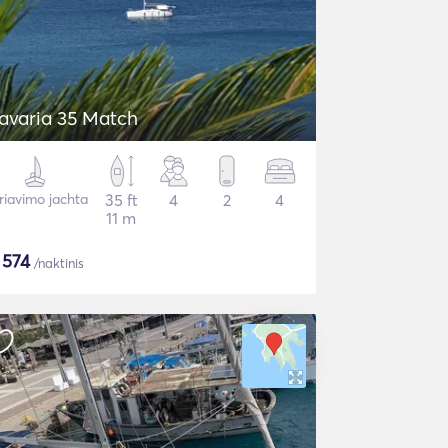
avaria 35 Match
riavimo jachta
35 ft
4
2
4
11 m
$
574
/naktinis