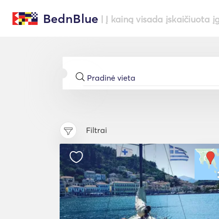
BednBlue
| Į kainą visada įskaičiuota į
Filtrai