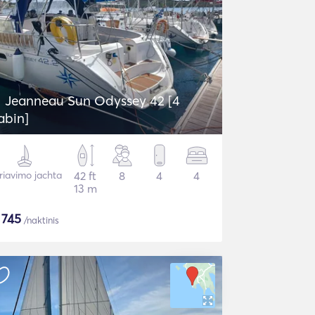
Jeanneau Sun Odyssey 42 [4
abin]
riavimo jachta
42 ft
8
4
4
13 m
$
745
/naktinis