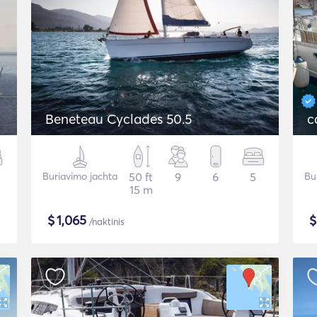
Beneteau Cyclades 50.5
c
Buriavimo jachta
50 ft
9
6
5
Bu
15 m
$
1,065
/naktinis