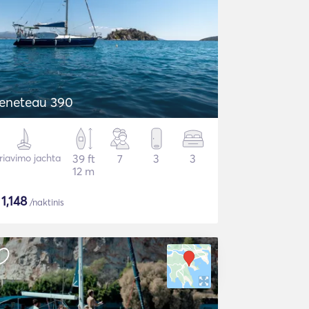
eneteau 390
riavimo jachta
39 ft
7
3
3
12 m
$
1,148
/naktinis