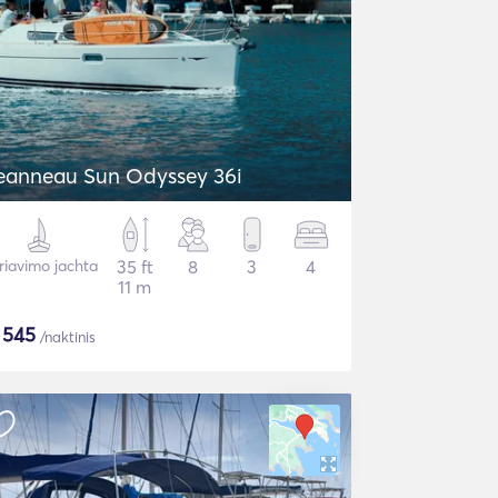
eanneau Sun Odyssey 36i
riavimo jachta
35 ft
8
3
4
11 m
$
545
/naktinis