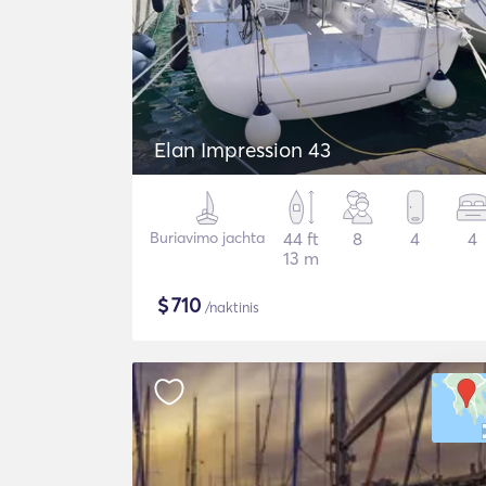
Elan Impression 43
Buriavimo jachta
44 ft
8
4
4
13 m
$
710
/naktinis