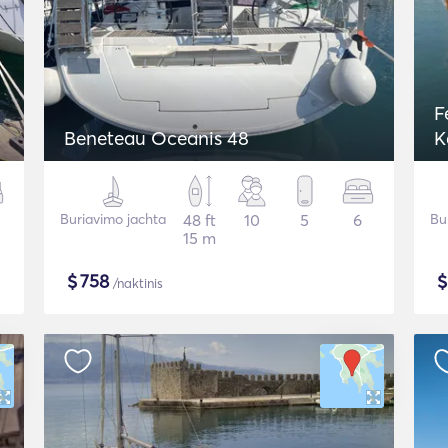
F
Beneteau Oceanis 48
K
Buriavimo jachta
48 ft
10
5
6
Bu
15 m
$
758
/naktinis