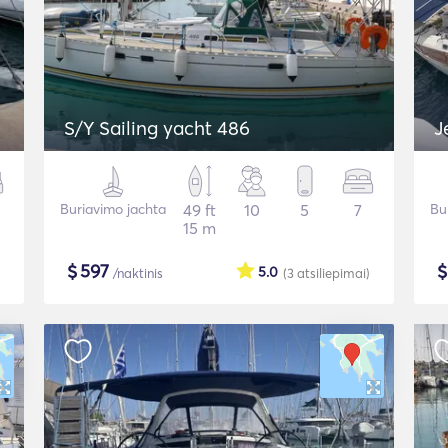
S/Y Sailing yacht 486
J
Buriavimo jachta
49 ft
10
5
7
Bu
15 m
$
597
5.0
/naktinis
(3
atsiliepimai
)