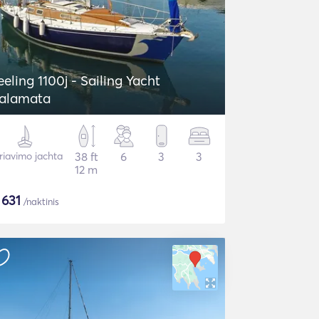
eeling 1100j - Sailing Yacht
alamata
riavimo jachta
38 ft
6
3
3
12 m
$
631
/naktinis