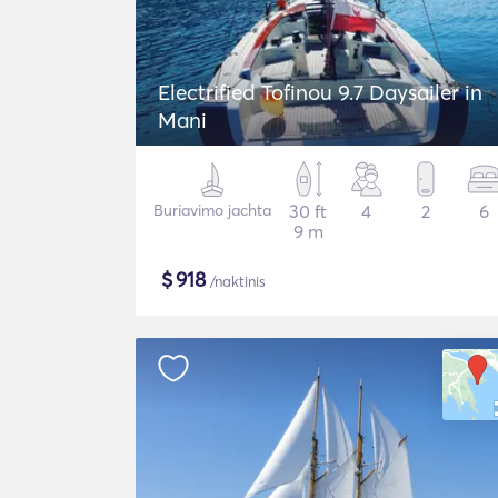
Electrified Tofinou 9.7 Daysailer in
Mani
Buriavimo jachta
30 ft
4
2
6
9 m
$
918
/naktinis