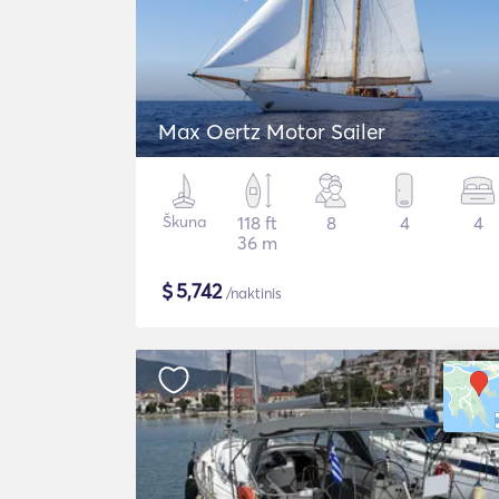
Max Oertz Motor Sailer
Škuna
118 ft
8
4
4
36 m
$
5,742
/naktinis