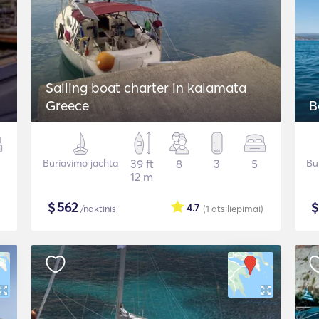
Sailing boat charter in kalamata
Greece
B
Buriavimo jachta
39 ft
8
3
5
Bu
12 m
$
562
4.7
/naktinis
(1
atsiliepimai
)