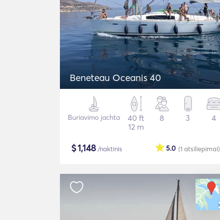
Beneteau Oceanis 40
Buriavimo jachta
40 ft
8
3
4
12 m
$
1,148
5.0
/naktinis
(1
atsiliepimai
)