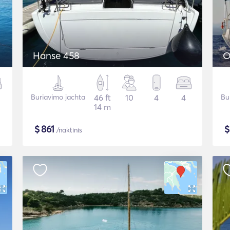
Hanse 458
O
Buriavimo jachta
46 ft
10
4
4
Bu
14 m
$
861
/naktinis