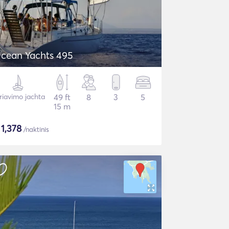
cean Yachts 495
riavimo jachta
49 ft
8
3
5
15 m
$
1,378
/naktinis