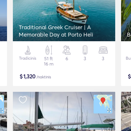
Traditional Greek Cruiser | A
Memorable Day at Porto Heli
B
Tradicinis
51 ft
6
3
3
Bu
16 m
$
1,320
/naktinis