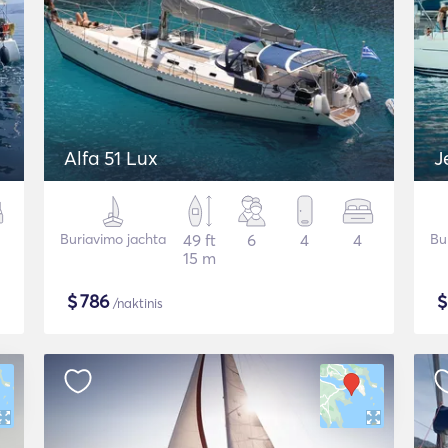
Alfa 51 Lux
J
Buriavimo jachta
49 ft
6
4
4
Bu
15 m
$
786
/naktinis