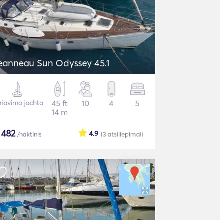
eanneau Sun Odyssey 45.1
riavimo jachta
45 ft
10
4
5
14 m
$
482
4.9
/naktinis
(3
atsiliepimai
)