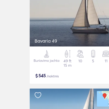
Bavaria 49
Buriavimo jachta
49 ft
10
5
11
15 m
$
545
/naktinis