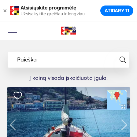
Atsisiųskite programėlę
×
ATIDARYTI
Užsisakykite greičiau ir lengviau
Paieška
Į kainą visada įskaičiuota įgula.