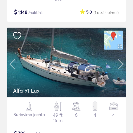
$
1,148
5.0
/naktinis
(1
atsiliepimai
)
Alfa 51 Lux
Buriavimo jachta
49 ft
6
4
4
15 m