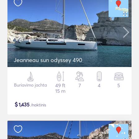
Jeanneau sun odyssey 490
Buriavimo jachta
49 ft
7
4
5
15 m
$
1,435
/naktinis