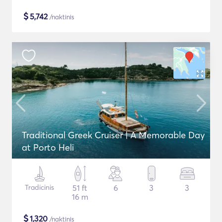
$
5,742
/naktinis
Traditional Greek Cruiser | A Memorable Day
at Porto Heli
Tradicinis
51 ft
6
3
3
16 m
$
1,320
/naktinis