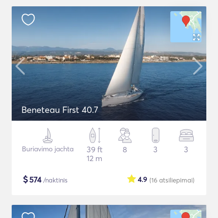
Beneteau First 40.7
Buriavimo jachta
39 ft
8
3
3
12 m
$
574
4.9
/naktinis
(16
atsiliepimai
)