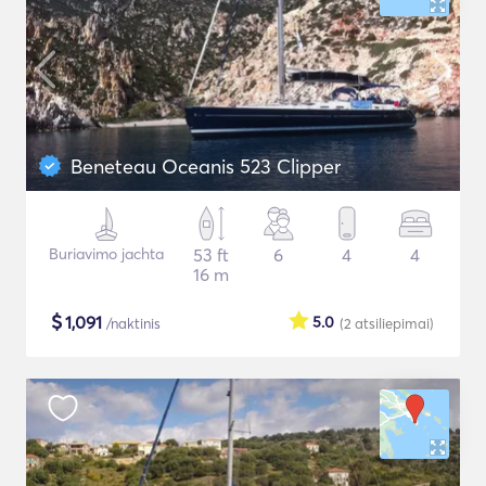
Beneteau Oceanis 523 Clipper
Buriavimo jachta
53 ft
6
4
4
16 m
$
1,091
5.0
/naktinis
(2
atsiliepimai
)