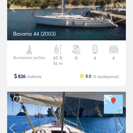
Bavaria 44 (2003)
Buriavimo jachta
45 ft
8
4
4
14 m
$
826
5.0
/naktinis
(5
atsiliepimai
)