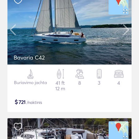
Bavaria C42
Buriavimo jachta
41 ft
8
3
4
12 m
$
721
/naktinis