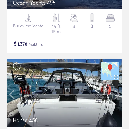
Ocean Yachts 495
Buriavimo jachta
49 ft
8
3
5
15 m
$
1,378
/naktinis
Hanse 458