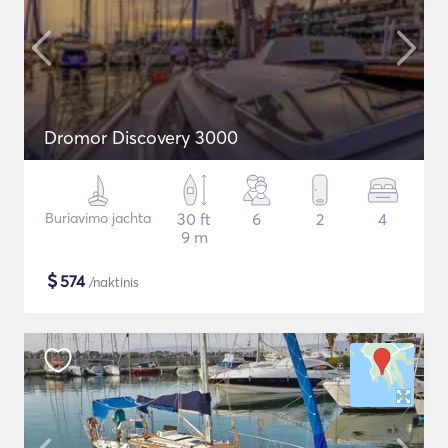
Dromor Discovery 3000
Buriavimo jachta
30 ft
6
2
4
9 m
$
574
/naktinis