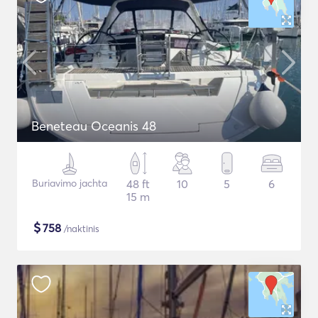
Beneteau Oceanis 48
Buriavimo jachta
48 ft
10
5
6
15 m
$
758
/naktinis