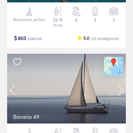
Buriavimo jachta
36 ft
4
3
2
11 m
$
803
5.0
/naktinis
(25
atsiliepimai
)
Bavaria 49