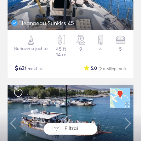
Jeanneau Sunkiss 45
Buriavimo jachta
45 ft
9
4
5
14 m
$
631
5.0
/naktinis
(2
atsiliepimai
)
Filtrai