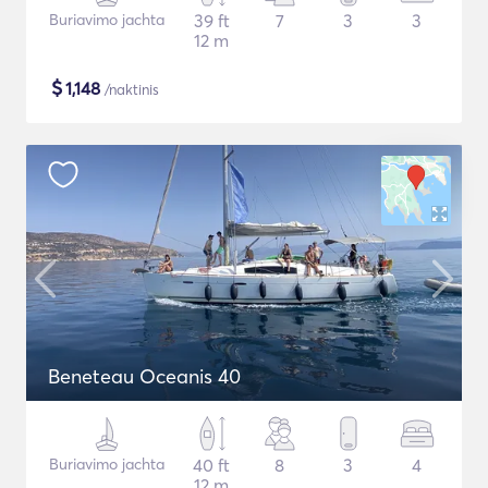
Buriavimo jachta
39 ft
7
3
3
12 m
$
1,148
/naktinis
Beneteau Oceanis 40
Buriavimo jachta
40 ft
8
3
4
12 m