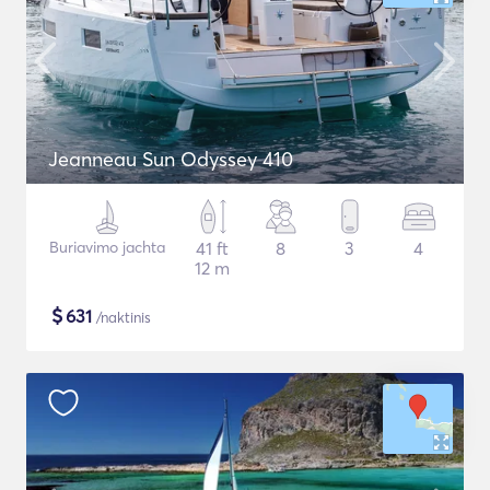
Jeanneau Sun Odyssey 410
Buriavimo jachta
41 ft
8
3
4
12 m
$
631
/naktinis