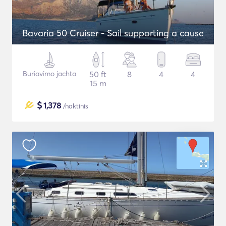
Bavaria 50 Cruiser - Sail supporting a cause
Buriavimo jachta
50 ft
8
4
4
15 m
$
1,378
/naktinis