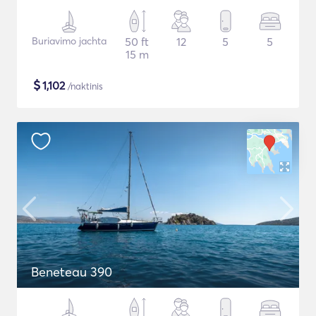
Buriavimo jachta
50 ft
12
5
5
15 m
$
1,102
/naktinis
Beneteau 390