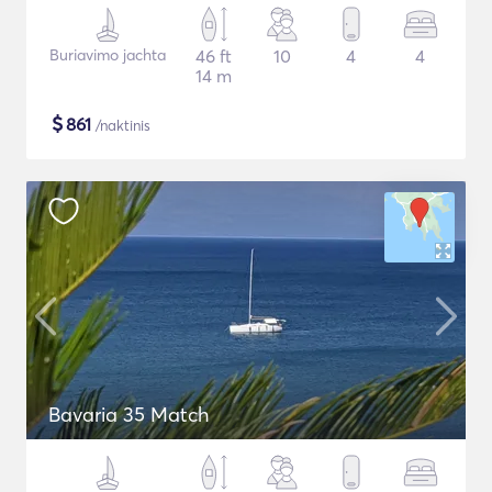
Buriavimo jachta
46 ft
10
4
4
14 m
$
861
/naktinis
Bavaria 35 Match