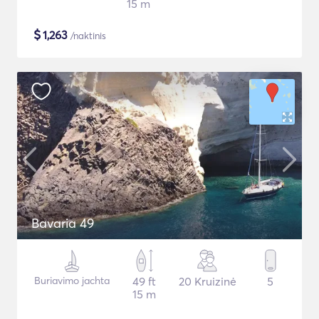
15 m
$
1,263
/naktinis
Bavaria 49
Buriavimo jachta
49 ft
20 Kruizinė
5
15 m