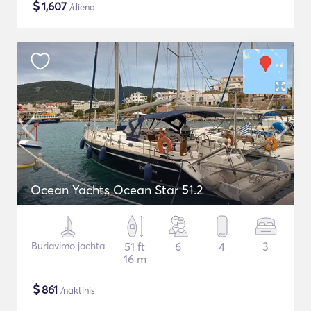
$
1,607
/diena
Ocean Yachts Ocean Star 51.2
Buriavimo jachta
51 ft
6
4
3
16 m
$
861
/naktinis