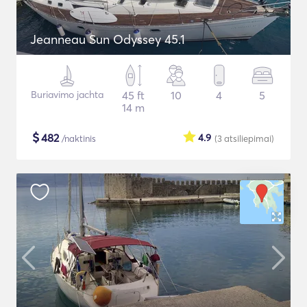
Jeanneau Sun Odyssey 45.1
Buriavimo jachta
45 ft
10
4
5
14 m
$
482
4.9
/naktinis
(3
atsiliepimai
)