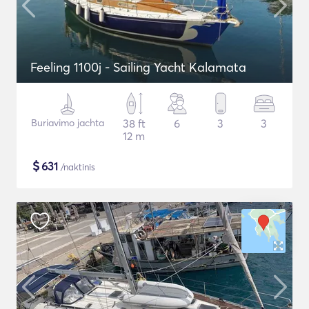
Feeling 1100j - Sailing Yacht Kalamata
Buriavimo jachta
38 ft
6
3
3
12 m
$
631
/naktinis