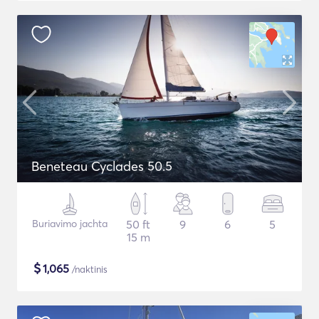
Beneteau Cyclades 50.5
Buriavimo jachta
50 ft
9
6
5
15 m
$
1,065
/naktinis