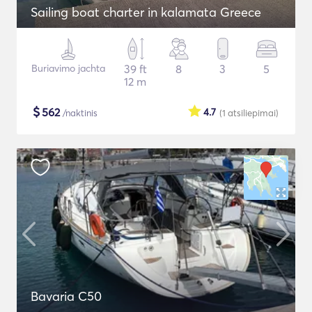
Sailing boat charter in kalamata Greece
Buriavimo jachta
39 ft
8
3
5
12 m
$
562
4.7
/naktinis
(1
atsiliepimai
)
Bavaria C50