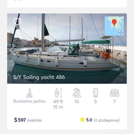
S/Y Sailing yacht 486
Buriavimo jachta
49 ft
10
5
7
15 m
$
597
5.0
/naktinis
(3
atsiliepimai
)