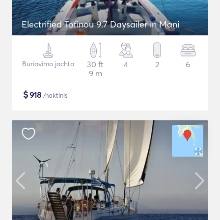
Electrified Tofinou 9.7 Daysailer in Mani
Buriavimo jachta
30 ft
4
2
6
9 m
$
918
/naktinis