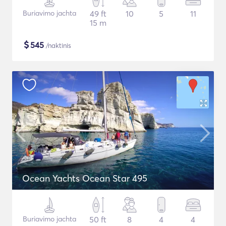
Buriavimo jachta
49 ft
10
5
11
15 m
$
545
/naktinis
Ocean Yachts Ocean Star 495
Buriavimo jachta
50 ft
8
4
4