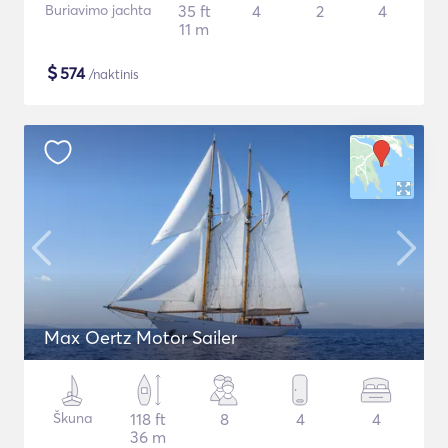
Buriavimo jachta
35 ft
4
2
4
11 m
$
574
/naktinis
Max Oertz Motor Sailer
Škuna
118 ft
8
4
4
36 m