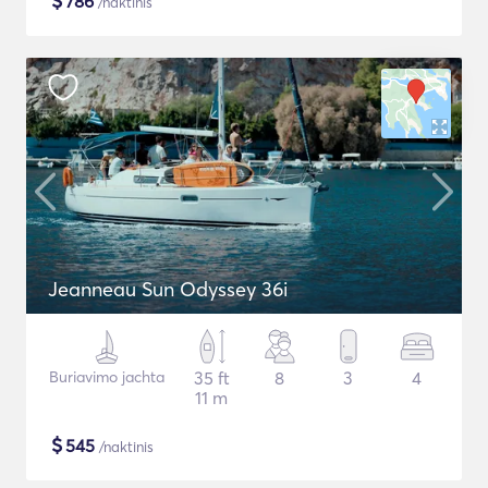
$
786
/naktinis
Jeanneau Sun Odyssey 36i
Buriavimo jachta
35 ft
8
3
4
11 m
$
545
/naktinis