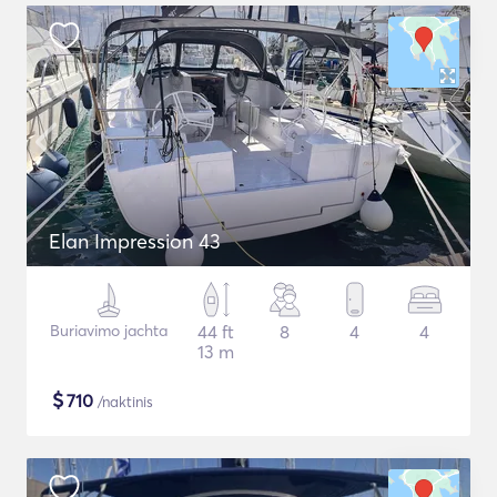
Elan Impression 43
Buriavimo jachta
44 ft
8
4
4
13 m
$
710
/naktinis