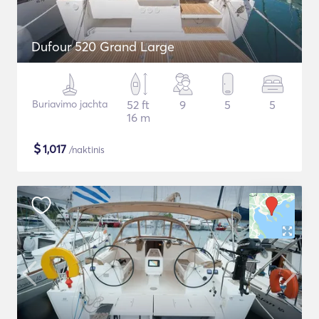
Dufour 520 Grand Large
Buriavimo jachta
52 ft
9
5
5
16 m
$
1,017
/naktinis