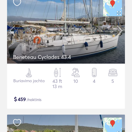
Beneteau Cyclades 43.4
Buriavimo jachta
43 ft
10
4
5
13 m
$
459
/naktinis