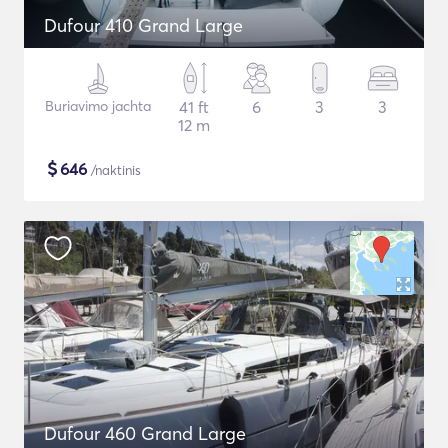
Dufour 410 Grand Large
Buriavimo jachta
41 ft
6
3
3
12 m
$
646
/naktinis
Dufour 460 Grand Large