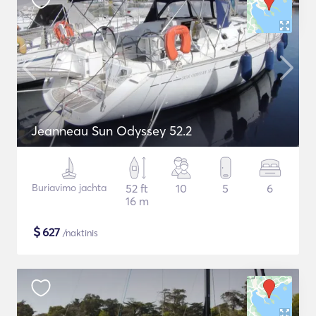
Jeanneau Sun Odyssey 52.2
Buriavimo jachta
52 ft
10
5
6
16 m
$
627
/naktinis