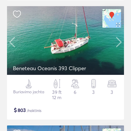
Beneteau Oceanis 393 Clipper
Buriavimo jachta
39 ft
6
3
3
12 m
$
803
/naktinis