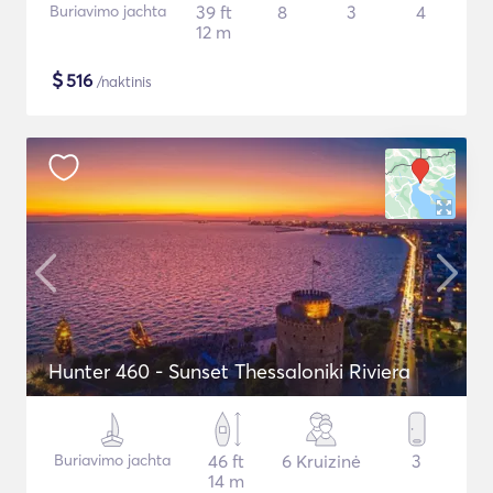
Buriavimo jachta
39 ft
8
3
4
12 m
$
516
/naktinis
Hunter 460 - Sunset Thessaloniki Riviera
Buriavimo jachta
46 ft
6 Kruizinė
3
14 m