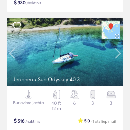
$
930
/naktinis
Jeanneau Sun Odyssey 40.3
Buriavimo jachta
40 ft
6
3
3
12 m
$
516
5.0
/naktinis
(1
atsiliepimai
)