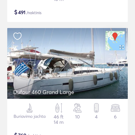
$
491
/naktinis
Dufour 460 Grand Large
Buriavimo jachta
46 ft
10
4
6
14 m