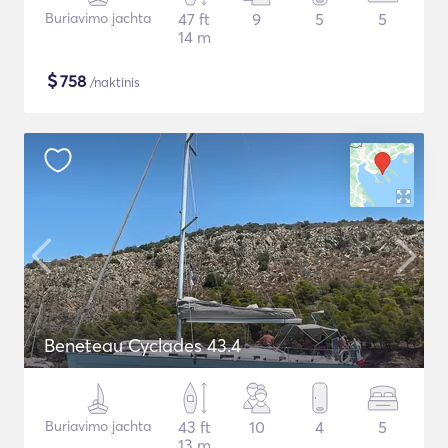
Buriavimo jachta
47 ft
9
5
5
14 m
$
758
/naktinis
Beneteau Cyclades 43.4
Buriavimo jachta
43 ft
10
4
5
13 m