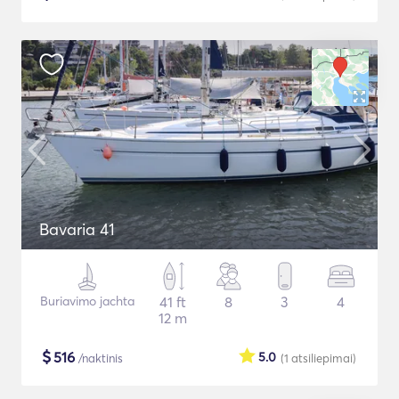
Bavaria 41
Buriavimo jachta
41 ft
8
3
4
12 m
$
516
5.0
/naktinis
(1
atsiliepimai
)