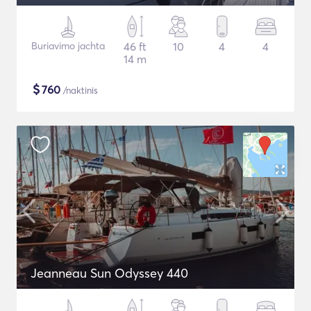
Buriavimo jachta
46 ft
10
4
4
14 m
$
760
/naktinis
Jeanneau Sun Odyssey 440