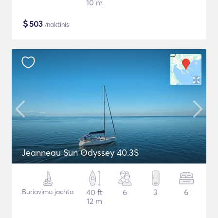
10 m
$
503
/naktinis
Jeanneau Sun Odyssey 40.3S
Buriavimo jachta
40 ft
6
3
6
12 m