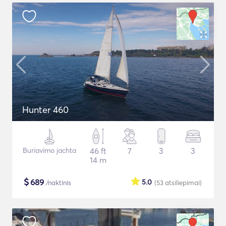
Hunter 460
Buriavimo jachta
46 ft
7
3
3
14 m
$
689
5.0
/naktinis
(53
atsiliepimai
)