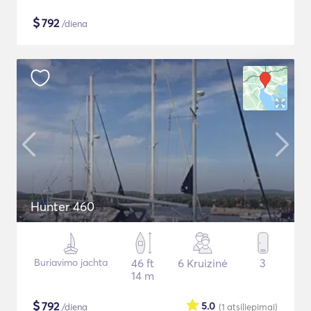
$
792
/diena
Hunter 460
Buriavimo jachta
46 ft
6 Kruizinė
3
14 m
$
792
5.0
/diena
(1
atsiliepimai
)