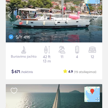
S/Y 416
Buriavimo jachta
42 ft
11
4
12
13 m
$
671
4.9
/naktinis
(19
atsiliepimai
)