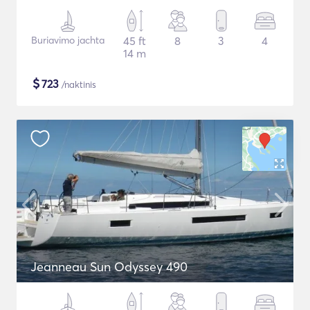
Buriavimo jachta
45 ft
8
3
4
14 m
$
723
/naktinis
Jeanneau Sun Odyssey 490