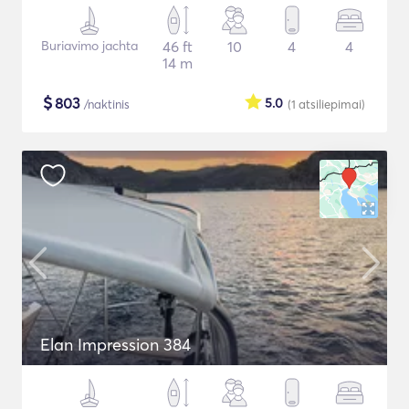
Buriavimo jachta
46 ft
10
4
4
14 m
$
803
5.0
/naktinis
(1
atsiliepimai
)
Elan Impression 384