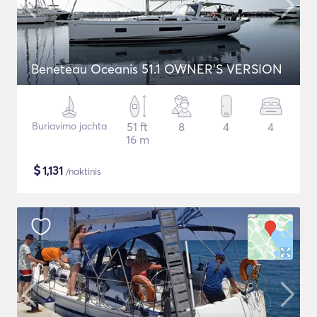
Beneteau Oceanis 51.1 OWNER'S VERSION
Buriavimo jachta
51 ft
8
4
4
16 m
$
1,131
/naktinis