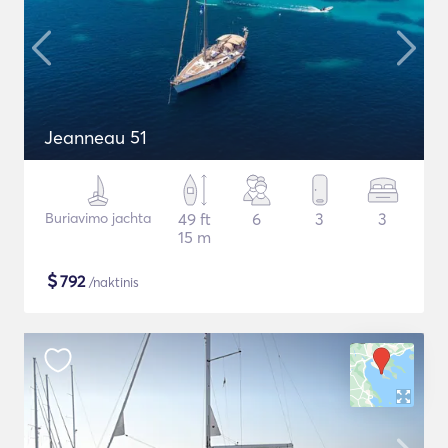
Jeanneau 51
Buriavimo jachta
49 ft
6
3
3
15 m
$
792
/naktinis