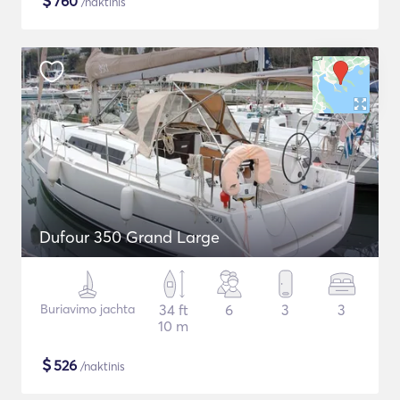
$
760
/naktinis
Dufour 350 Grand Large
Buriavimo jachta
34 ft
6
3
3
10 m
$
526
/naktinis