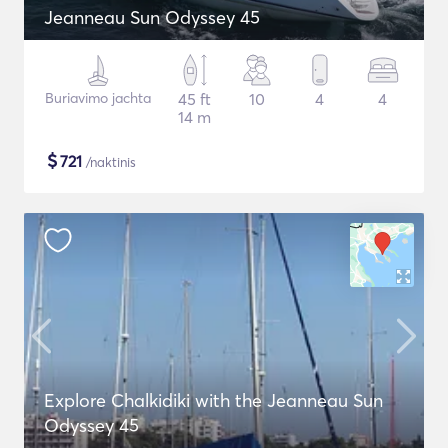
Jeanneau Sun Odyssey 45
Buriavimo jachta
45 ft
10
4
4
14 m
$
721
/naktinis
Explore Chalkidiki with the Jeanneau Sun
Odyssey 45