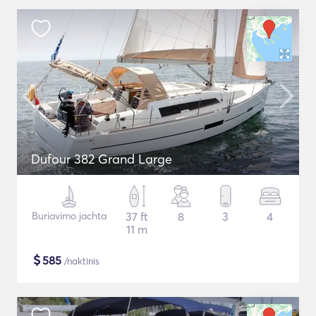
Dufour 382 Grand Large
Buriavimo jachta
37 ft
8
3
4
11 m
$
585
/naktinis