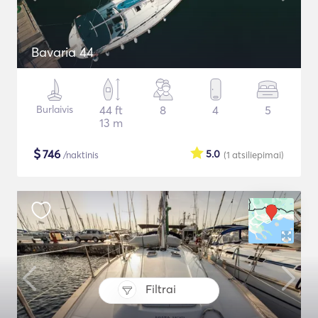
Bavaria 44
Burlaivis
44 ft
8
4
5
13 m
$
746
5.0
/naktinis
(1
atsiliepimai
)
Filtrai