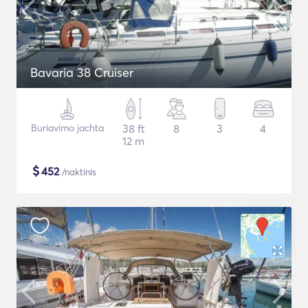
Bavaria 38 Cruiser
Buriavimo jachta
38 ft
8
3
4
12 m
$
452
/naktinis