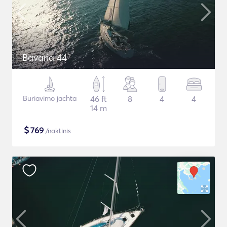
Bavaria 44
Buriavimo jachta
46 ft
8
4
4
14 m
$
769
/naktinis