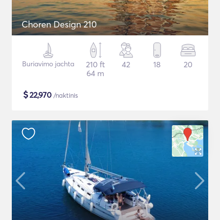
Choren Design 210
Buriavimo jachta
210 ft
42
18
20
64 m
$
22,970
/naktinis