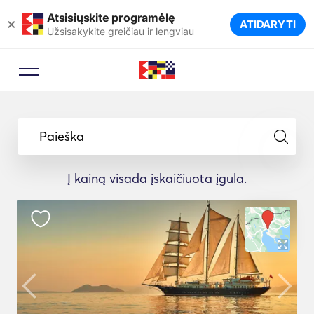
Atsisiųskite programėlę
×
ATIDARYTI
Užsisakykite greičiau ir lengviau
Paieška
Į kainą visada įskaičiuota įgula.