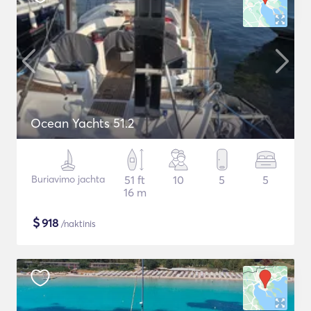
Ocean Yachts 51.2
Buriavimo jachta
51 ft
10
5
5
16 m
$
918
/naktinis