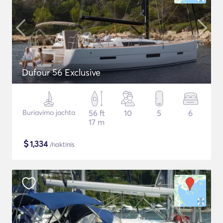
Dufour 56 Exclusive
Buriavimo jachta
56 ft
10
5
6
17 m
$
1,334
/naktinis