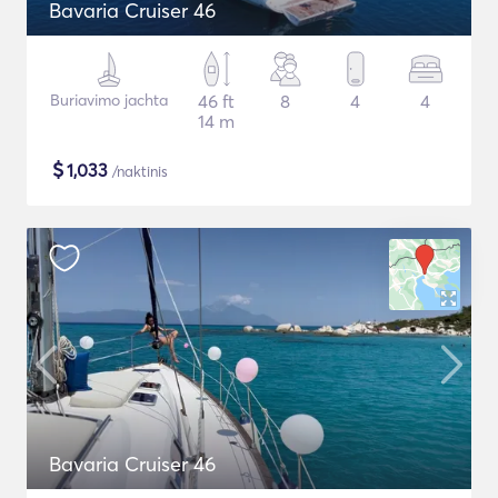
Bavaria Cruiser 46
Buriavimo jachta
46 ft
8
4
4
14 m
$
1,033
/naktinis
Bavaria Cruiser 46