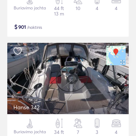
Buriavimo jachta
44 ft
10
4
4
13 m
$
901
/naktinis
Hanse 342
Buriavimo jachta
34 ft
7
3
4