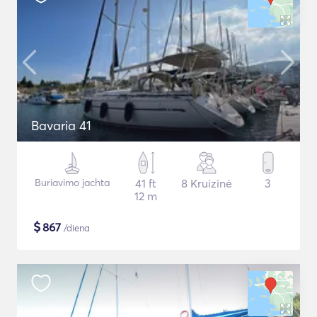
Bavaria 41
Buriavimo jachta
41 ft
8 Kruizinė
3
12 m
$
867
/diena