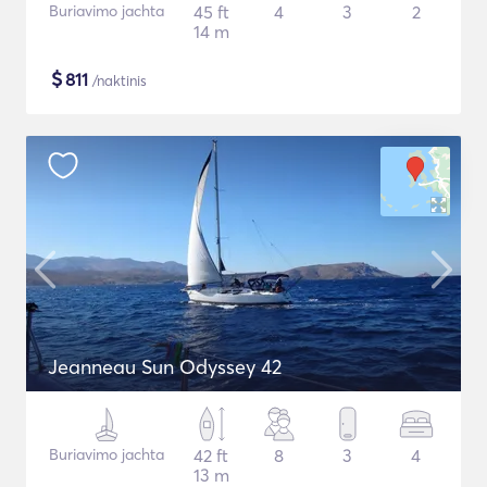
Buriavimo jachta
45 ft
4
3
2
14 m
$
811
/naktinis
Jeanneau Sun Odyssey 42
Buriavimo jachta
42 ft
8
3
4
13 m