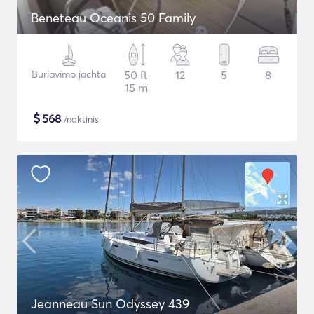
Beneteau Oceanis 50 Family
Buriavimo jachta
50 ft
12
5
8
15 m
$
568
/naktinis
Jeanneau Sun Odyssey 439