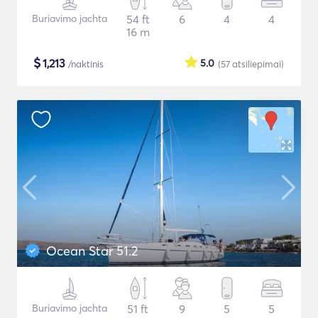
Buriavimo jachta
54 ft
6
4
4
16 m
$
1,213
5.0
/naktinis
(57
atsiliepimai
)
Ocean Star 51.2
Buriavimo jachta
51 ft
9
5
5