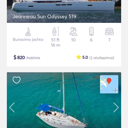
Jeanneau Sun Odyssey 519
Buriavimo jachta
51 ft
10
6
7
16 m
$
820
5.0
/naktinis
(2
atsiliepimai
)