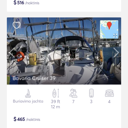
$
516
/naktinis
Bavaria Cruiser 39
Buriavimo jachta
39 ft
7
3
4
12 m
$
465
/naktinis