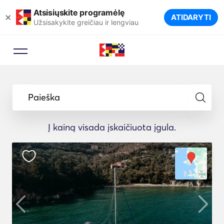
Atsisiųskite programėlę
×
ATIDARYTI
Užsisakykite greičiau ir lengviau
Paieška
Į kainą visada įskaičiuota įgula.