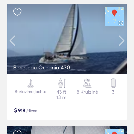
Beneteau Oceania 430
Buriavimo jachta
43 ft
8 Kruizinė
3
13 m
$
918
/diena