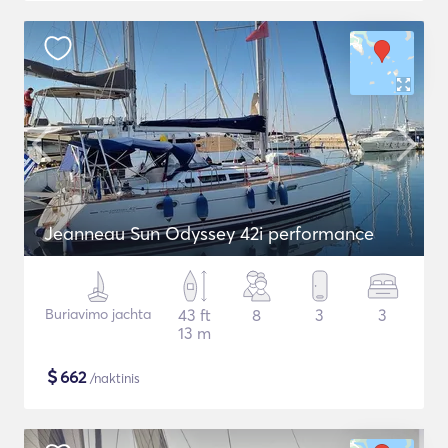
Jeanneau Sun Odyssey 42i performance
Buriavimo jachta
43 ft
8
3
3
13 m
$
662
/naktinis