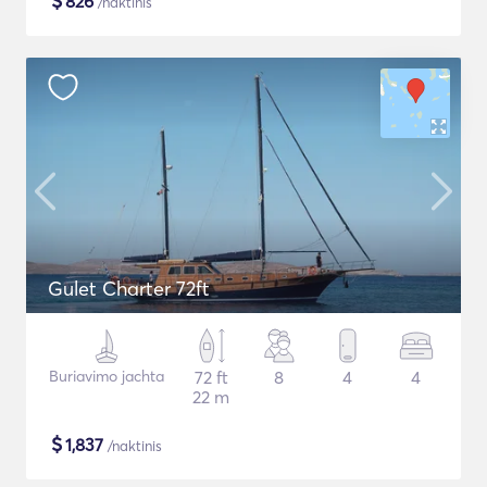
$
826
/naktinis
Gulet Charter 72ft
Buriavimo jachta
72 ft
8
4
4
22 m
$
1,837
/naktinis