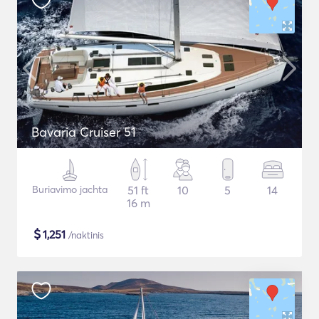
Bavaria Cruiser 51
Buriavimo jachta
51 ft
10
5
14
16 m
$
1,251
/naktinis