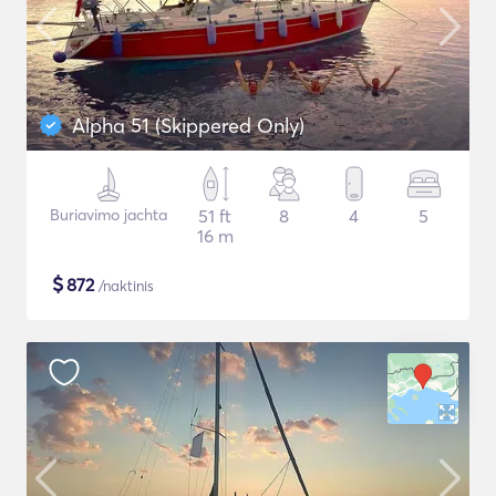
Alpha 51 (Skippered Only)
Buriavimo jachta
51 ft
8
4
5
16 m
$
872
/naktinis