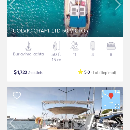
COLVIC CRAFT LTD 50 VICTOR
Buriavimo jachta
50 ft
11
4
8
15 m
$
1,722
5.0
/naktinis
(1
atsiliepimai
)