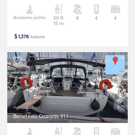
Buriavimo jachta
50 ft
8
4
4
15 m
$
1,378
/naktinis
Beneteau Oceanis 51.1