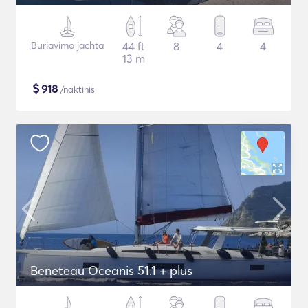
Buriavimo jachta
44 ft
8
4
4
13 m
$
918
/naktinis
Beneteau Oceanis 51.1 + plus