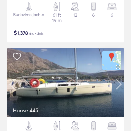
Buriavimo jachta
61 ft
12
6
6
19 m
$
1,378
/naktinis
Hanse 445