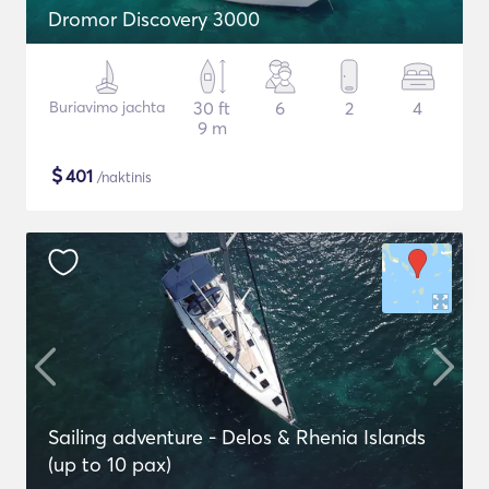
Dromor Discovery 3000
Buriavimo jachta
30 ft
6
2
4
9 m
$
401
/naktinis
Sailing adventure - Delos & Rhenia Islands
(up to 10 pax)