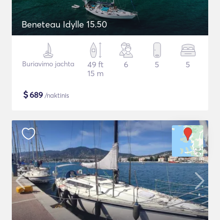
Beneteau Idylle 15.50
Buriavimo jachta
49 ft
6
5
5
15 m
$
689
/naktinis