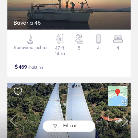
Bavaria 46
Buriavimo jachta
47 ft
8
4
4
14 m
$
469
/naktinis
Filtrai