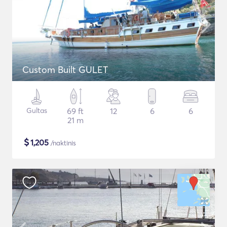
Custom Built GULET
Gultas
69 ft
12
6
6
21 m
$
1,205
/naktinis