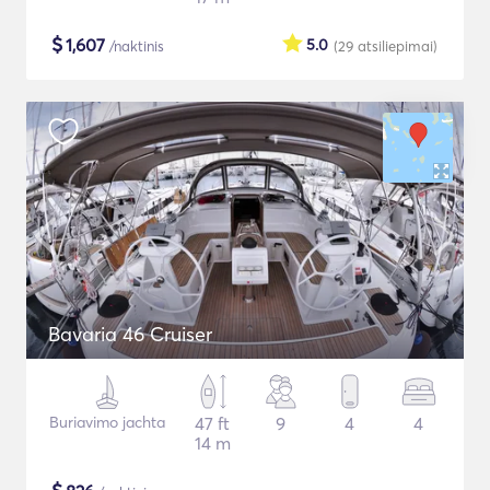
$
1,607
5.0
/naktinis
(29
atsiliepimai
)
Bavaria 46 Cruiser
Buriavimo jachta
47 ft
9
4
4
14 m