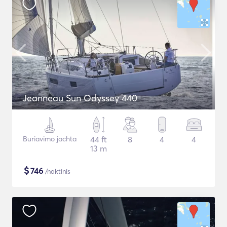
Jeanneau Sun Odyssey 440
Buriavimo jachta
44 ft
8
4
4
13 m
$
746
/naktinis