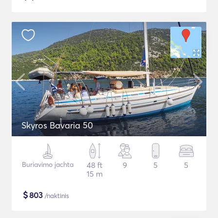
Skyros Bavaria 50
Buriavimo jachta
48 ft
9
5
5
15 m
$
803
/naktinis