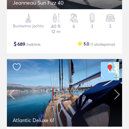
Jeanneau Sun Fizz 40
Buriavimo jachta
40 ft
6
3
3
12 m
$
689
5.0
/naktinis
(1
atsiliepimai
)
Atlantic Deluxe 61