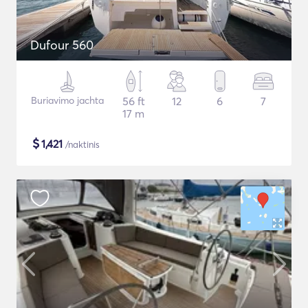
Dufour 560
Buriavimo jachta
56 ft
12
6
7
17 m
$
1,421
/naktinis