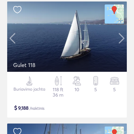
Gulet 118
Buriavimo jachta
118 ft
10
5
5
36 m
$
9,188
/naktinis