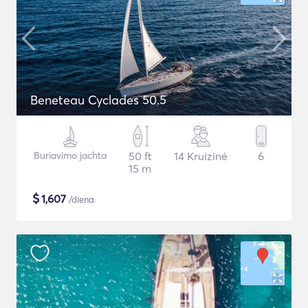
Beneteau Cyclades 50.5
Buriavimo jachta
50 ft
14 Kruizinė
6
15 m
$
1,607
/diena