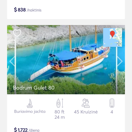
$
838
/naktinis
Bodrum Gulet 80
Buriavimo jachta
80 ft
45 Kruizinė
4
24 m
$
1,722
/diena