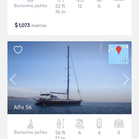
Buriavimo jachta
52 ft
12
6
8
16 m
$
1,073
/naktinis
Alfa 56
Buriavimo jachta
56 ft
6
4
3
17 m