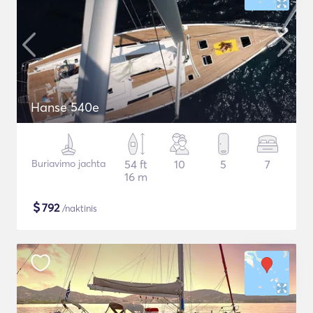
Hanse 540e
Buriavimo jachta
54 ft
10
5
7
16 m
$
792
/naktinis