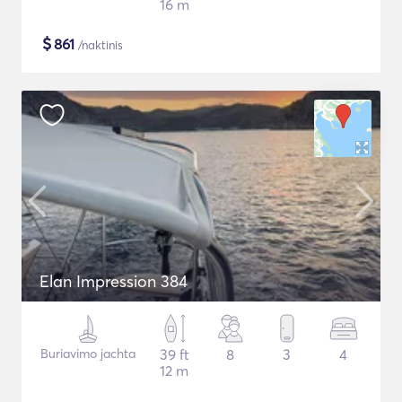
16 m
$
861
/naktinis
Elan Impression 384
Buriavimo jachta
39 ft
8
3
4
12 m