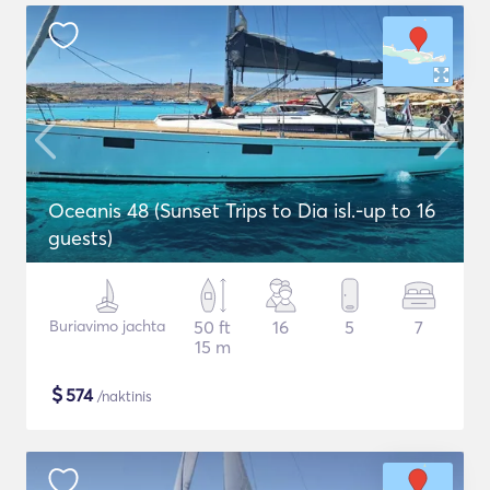
Oceanis 48 (Sunset Trips to Dia isl.-up to 16
guests)
Buriavimo jachta
50 ft
16
5
7
15 m
$
574
/naktinis