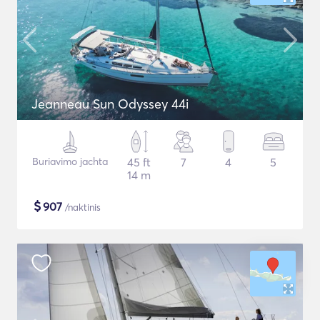
Jeanneau Sun Odyssey 44i
Buriavimo jachta
45 ft
7
4
5
14 m
$
907
/naktinis