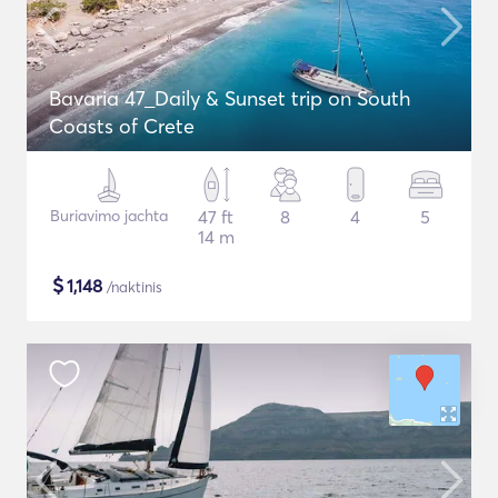
Bavaria 47_Daily & Sunset trip on South
Coasts of Crete
Buriavimo jachta
47 ft
8
4
5
14 m
$
1,148
/naktinis