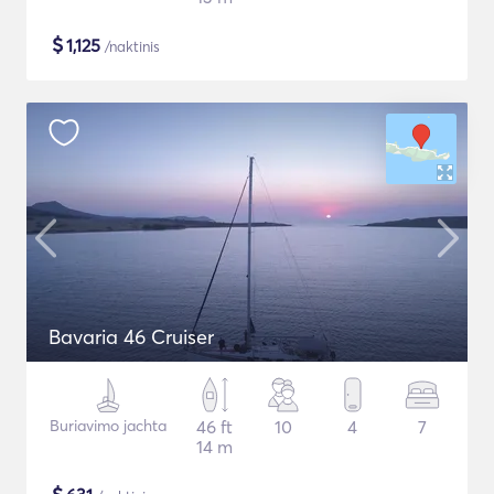
$
1,125
/naktinis
Bavaria 46 Cruiser
Buriavimo jachta
46 ft
10
4
7
14 m