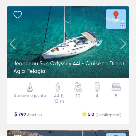
Jeanneau Sun Odyssey 44i - Cruise to Dia or
Agia Pelagia
Buriavimo jachta
44 ft
10
4
5
13 m
$
792
5.0
/naktinis
(1
atsiliepimai
)