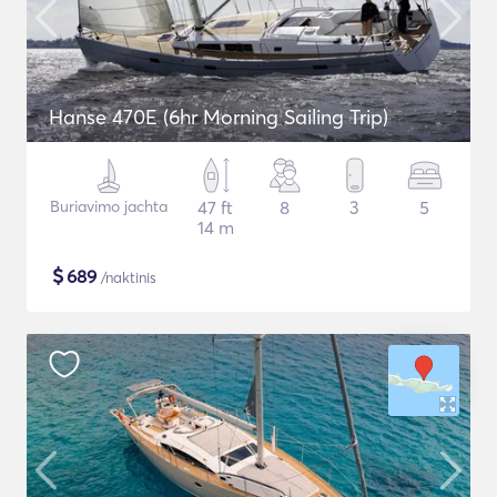
Hanse 470E (6hr Morning Sailing Trip)
Buriavimo jachta
47 ft
8
3
5
14 m
$
689
/naktinis