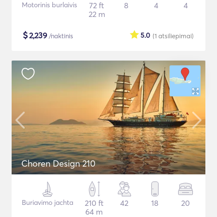
Motorinis burlaivis
72 ft
8
4
4
22 m
$
2,239
5.0
/naktinis
(1
atsiliepimai
)
Choren Design 210
Buriavimo jachta
210 ft
42
18
20
64 m