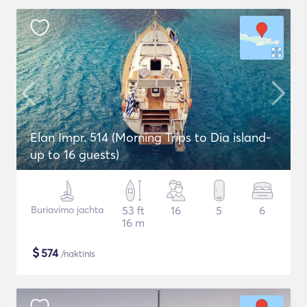
Elan Impr. 514 (Morning Trips to Dia island-
up to 16 guests)
Buriavimo jachta
53 ft
16
5
6
16 m
$
574
/naktinis