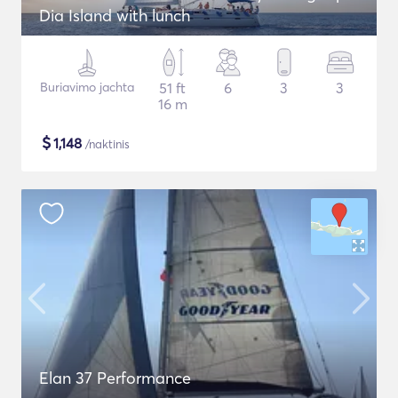
Dia Island with lunch
Buriavimo jachta
51 ft
6
3
3
16 m
$
1,148
/naktinis
Elan 37 Performance