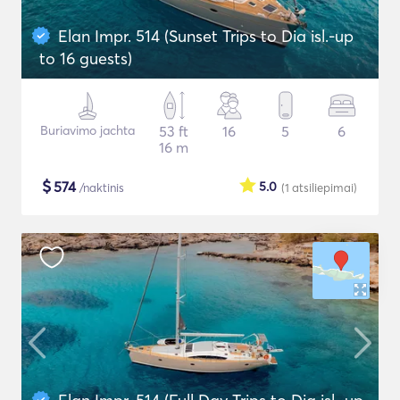
Elan Impr. 514 (Sunset Trips to Dia isl.-up
to 16 guests)
Buriavimo jachta
53 ft
16
5
6
16 m
$
574
5.0
/naktinis
(1
atsiliepimai
)