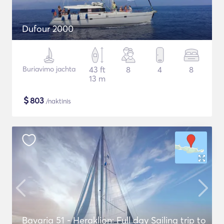
Dufour 2000
Buriavimo jachta
43 ft
8
4
8
13 m
$
803
/naktinis
Bavaria 51 - Heraklion: Full day Sailing trip to