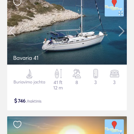
Bavaria 41
Buriavimo jachta
41 ft
8
3
3
12 m
$
746
/naktinis