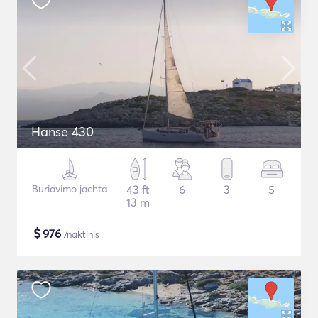
Hanse 430
Buriavimo jachta
43 ft
6
3
5
13 m
$
976
/naktinis