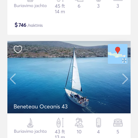
Buriavimo jachta
45 ft
6
3
3
14 m
$
746
/naktinis
Beneteau Oceanis 43
Buriavimo jachta
43 ft
10
4
5
13 m