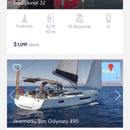
Traditional 32
Tradicinis
32 ft
10 Kruizinė
0
10 m
$
1,091
/diena
Jeanneau Sun Odyssey 490