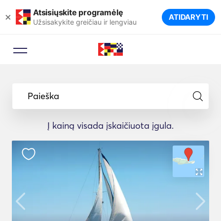
Atsisiųskite programėlę
×
ATIDARYTI
Užsisakykite greičiau ir lengviau
Paieška
Į kainą visada įskaičiuota įgula.