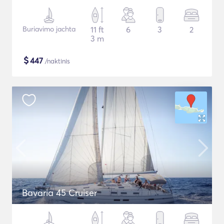
Buriavimo jachta
11 ft
6
3
2
3 m
$
447
/naktinis
Bavaria 45 Cruiser