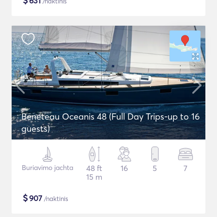
$
631
/naktinis
Beneteau Oceanis 48 (Full Day Trips-up to 16
guests)
Buriavimo jachta
48 ft
16
5
7
15 m
$
907
/naktinis