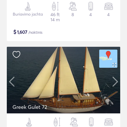
Buriavimo jachta
46 ft
8
4
4
14 m
$
1,607
/naktinis
Greek Gulet 72