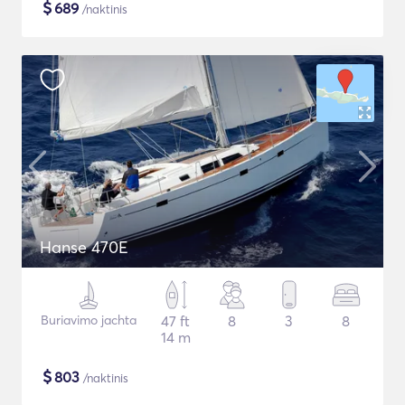
$
689
/naktinis
Hanse 470E
Buriavimo jachta
47 ft
8
3
8
14 m
$
803
/naktinis