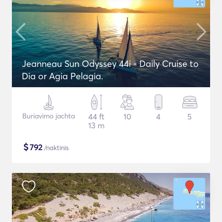
Jeanneau Sun Odyssey 44i - Daily Cruise to
Dia or Agia Pelagia.
Buriavimo jachta
44 ft
10
4
5
13 m
$
792
/naktinis