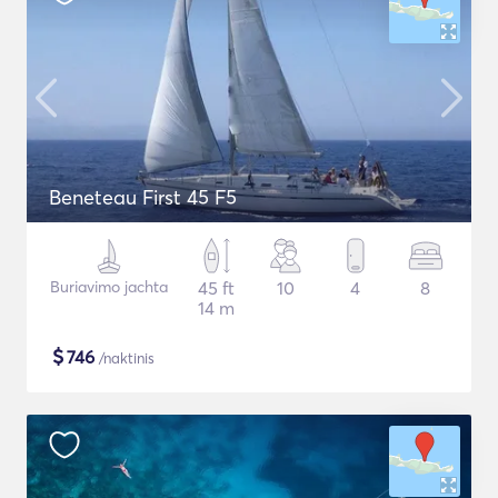
Beneteau First 45 F5
Buriavimo jachta
45 ft
10
4
8
14 m
$
746
/naktinis