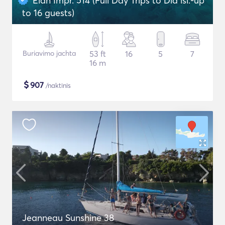
Elan Impr. 514 (Full Day Trips to Dia isl.-up
to 16 guests)
Buriavimo jachta
53 ft
16
5
7
16 m
$
907
/naktinis
Jeanneau Sunshine 38