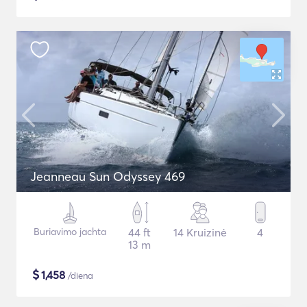
Jeanneau Sun Odyssey 469
Buriavimo jachta
44 ft
14 Kruizinė
4
13 m
$
1,458
/diena