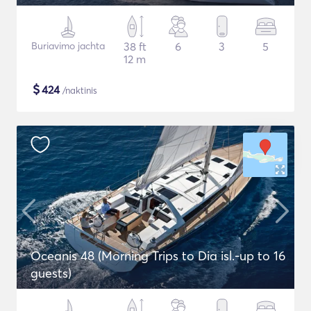
Buriavimo jachta
38 ft
6
3
5
12 m
$
424
/naktinis
Oceanis 48 (Morning Trips to Dia isl.-up to 16
guests)