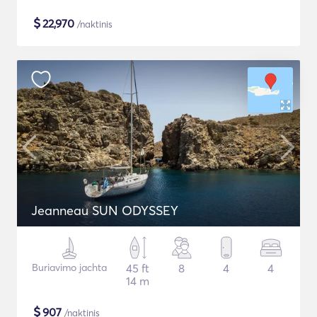
$
22,970
/naktinis
Jeanneau SUN ODYSSEY
Buriavimo jachta
45 ft
8
4
4
14 m
$
907
/naktinis