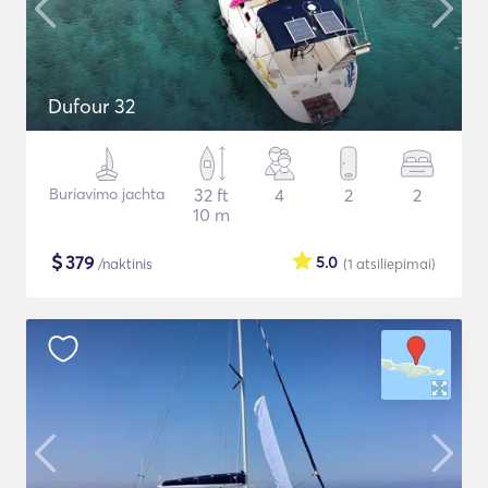
Dufour 32
Buriavimo jachta
32 ft
4
2
2
10 m
$
379
5.0
/naktinis
(1
atsiliepimai
)