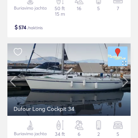
Buriavimo jachta
50 ft
16
5
7
15 m
$
574
/naktinis
Dufour Long Cockpit 34
Buriavimo jachta
34 ft
6
2
5