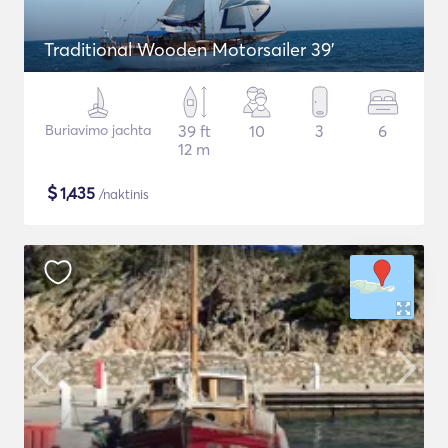
Traditional Wooden Motorsailer 39'
Buriavimo jachta
39 ft
10
3
6
12 m
$
1,435
/naktinis