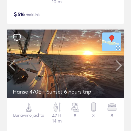
10 m
$
516
/naktinis
Hanse 470E - Sunset 6 hours trip
Buriavimo jachta
47 ft
8
3
8
14 m