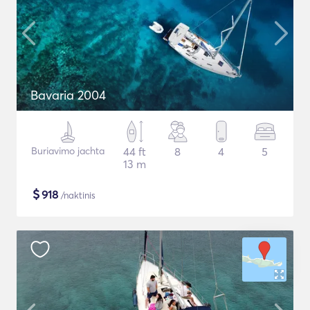
Bavaria 2004
Buriavimo jachta
44 ft
8
4
5
13 m
$
918
/naktinis