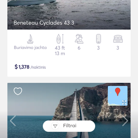
Beneteau Cyclades 43.3
Buriavimo jachta
43 ft
6
3
3
13 m
$
1,378
/naktinis
Filtrai