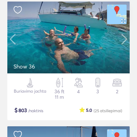
Show 36
Buriavimo jachta
36 ft
4
3
2
11 m
$
803
5.0
/naktinis
(25
atsiliepimai
)