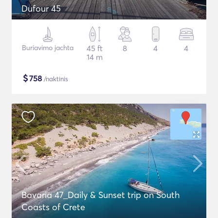
Dufour 45
Buriavimo jachta
45 ft
8
4
4
14 m
$
758
/naktinis
Bavaria 47_Daily & Sunset trip on South
Coasts of Crete