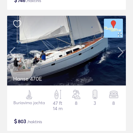
$
746
/naktinis
Hanse 470E
Buriavimo jachta
47 ft
8
3
8
14 m
$
803
/naktinis