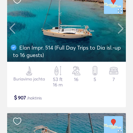
Elan Impr. 514 (Full Day Trips to Dia isl.-up
to 16 guests)
Buriavimo jachta
53 ft
16
5
7
16 m
$
907
/naktinis