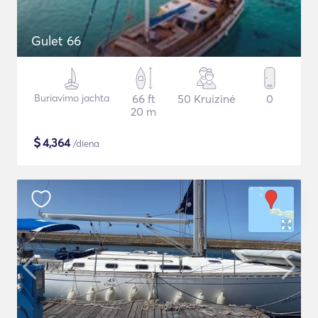
Gulet 66
Buriavimo jachta
66 ft
50 Kruizinė
0
20 m
$
4,364
/diena