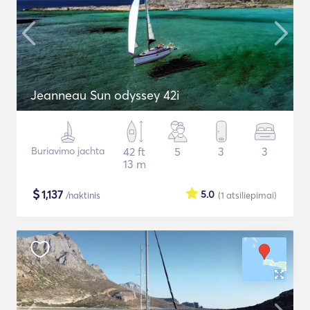
Jeanneau Sun odyssey 42i
Buriavimo jachta
42 ft
5
3
3
13 m
$
1,137
5.0
/naktinis
(1
atsiliepimai
)