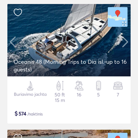
Oceanis 48 (Morning Trips to Dia isl.-up to 16
guests)
Buriavimo jachta
50 ft
16
5
7
15 m
$
574
/naktinis