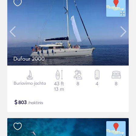
Dufour 2000
Buriavimo jachta
43 ft
8
4
8
13 m
$
803
/naktinis