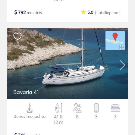
$
792
5.0
/naktinis
(1
atsiliepimai
)
Bavaria 41
Buriavimo jachta
41 ft
8
3
3
12 m