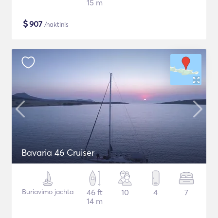
15 m
$
907
/naktinis
Bavaria 46 Cruiser
Buriavimo jachta
46 ft
10
4
7
14 m