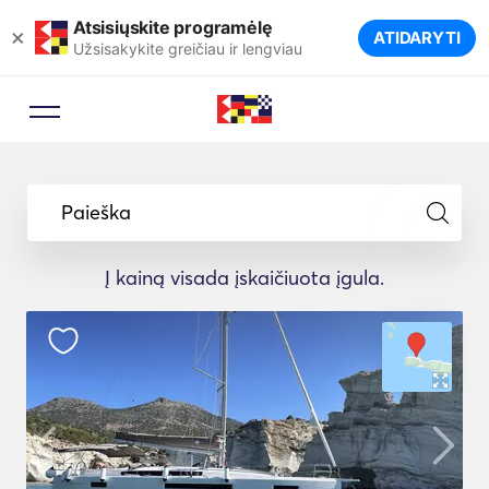
Atsisiųskite programėlę
×
ATIDARYTI
Užsisakykite greičiau ir lengviau
Paieška
Į kainą visada įskaičiuota įgula.