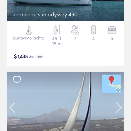
Jeanneau sun odyssey 490
Buriavimo jachta
49 ft
7
4
5
15 m
$
1,435
/naktinis