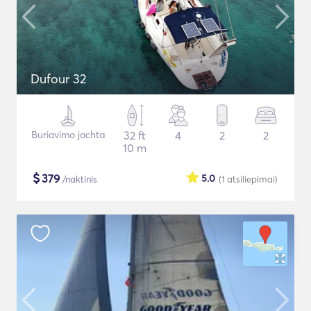
Dufour 32
Buriavimo jachta
32 ft
4
2
2
10 m
$
379
5.0
/naktinis
(1
atsiliepimai
)