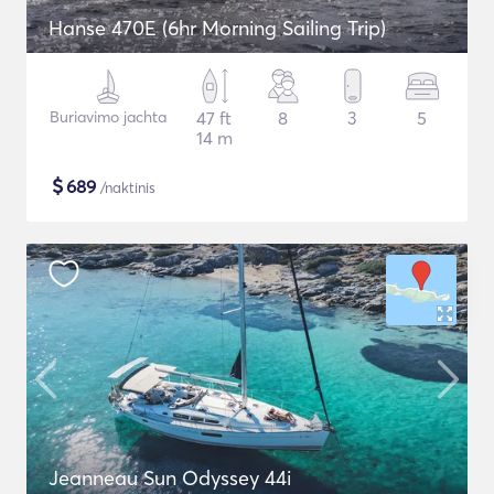
Hanse 470E (6hr Morning Sailing Trip)
Buriavimo jachta
47 ft
8
3
5
14 m
$
689
/naktinis
Jeanneau Sun Odyssey 44i