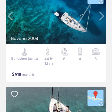
Bavaria 2004
Buriavimo jachta
44 ft
8
4
5
13 m
$
918
/naktinis