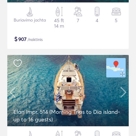
Buriavimo jachta
45 ft
7
4
5
14 m
$
907
/naktinis
Elan Impr. 514 (Morning Trips to Dia island-
up to 16 guests)