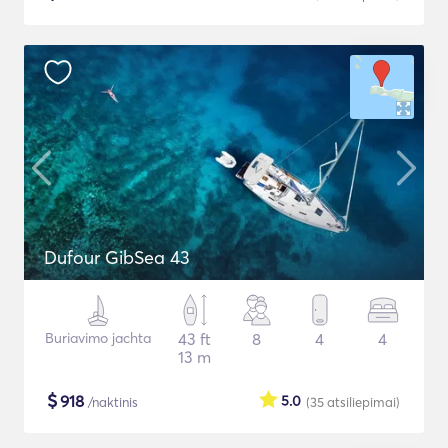
Dufour GibSea 43
Buriavimo jachta
43 ft
8
4
4
13 m
$
918
5.0
/naktinis
(35
atsiliepimai
)