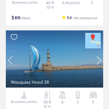
Buriavimo jachta
40 ft
6 Kruizinė
3
12 m
$
815
5.0
/diena
(180
atsiliepimai
)
Wauquiez Hood 38
Buriavimo jachta
38 ft
6
3
5
12 m