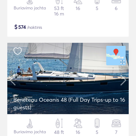
Buriavimo jachta
53 ft
16
5
6
16 m
$
574
/naktinis
Beneteau Oceanis 48 (Full Day Trips-up to 16
guests)
Buriavimo jachta
48 ft
16
5
7