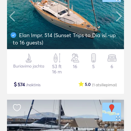
Elan Impr. 514 (Sunset Trips to Dia isl.-up
to 16 guests)
Buriavimo jachta
53 ft
16
5
6
16 m
$
574
5.0
/naktinis
(1
atsiliepimai
)