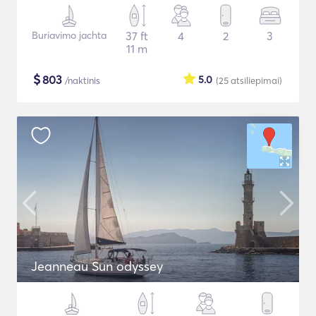
Buriavimo jachta
37 ft
4
2
3
11 m
$
803
5.0
/naktinis
(25
atsiliepimai
)
Jeanneau Sun odyssey