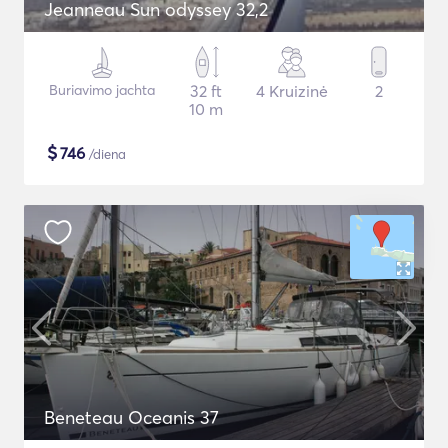
Jeanneau Sun odyssey 32,2
Buriavimo jachta
32 ft
4 Kruizinė
2
10 m
$
746
/diena
Beneteau Oceanis 37