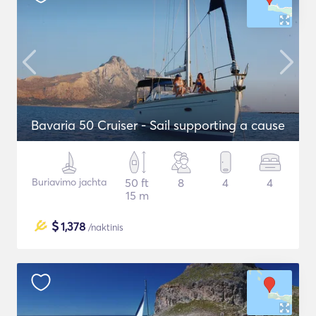
Bavaria 50 Cruiser - Sail supporting a cause
Buriavimo jachta
50 ft
8
4
4
15 m
$
1,378
/naktinis