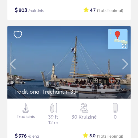
$
803
4.7
/naktinis
(1
atsiliepimai
)
Traditional Trechantiri 39
Tradicinis
39 ft
30 Kruizinė
0
12 m
$
976
5.0
/diena
(1
atsiliepimai
)