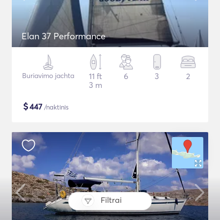
Elan 37 Performance
Buriavimo jachta
11 ft
6
3
2
3 m
$
447
/naktinis
Filtrai