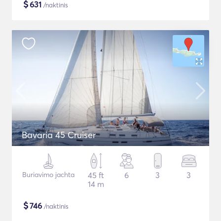
$
631
/naktinis
Bavaria 45 Cruiser
Buriavimo jachta
45 ft
6
3
3
14 m
$
746
/naktinis