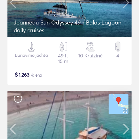
Jeanneau Sun Odyssey 49 - Balos Lagoon
daily cruises
Buriavimo jachta
49 ft
10 Kruizinė
4
15 m
$
1,263
/diena