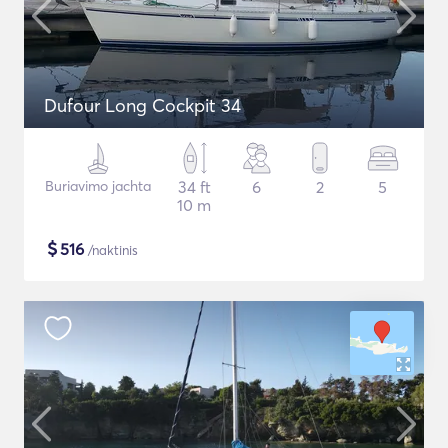
Dufour Long Cockpit 34
Buriavimo jachta
34 ft
6
2
5
10 m
$
516
/naktinis