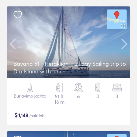
Bavaria 51 - Heraklion: Full day Sailing trip to
Dia Island with lunch
Buriavimo jachta
51 ft
6
3
3
16 m
$
1,148
/naktinis