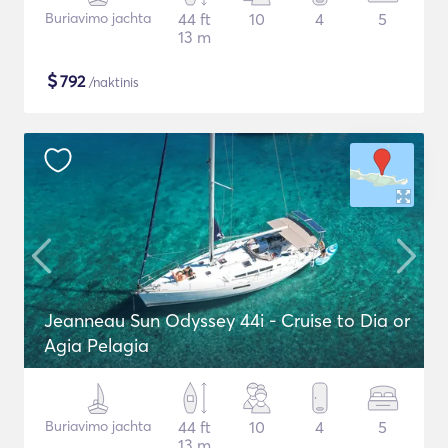
Buriavimo jachta
44 ft
10
4
5
13 m
$
792
/naktinis
Jeanneau Sun Odyssey 44i - Cruise to Dia or
Agia Pelagia
Buriavimo jachta
44 ft
10
4
5
13 m