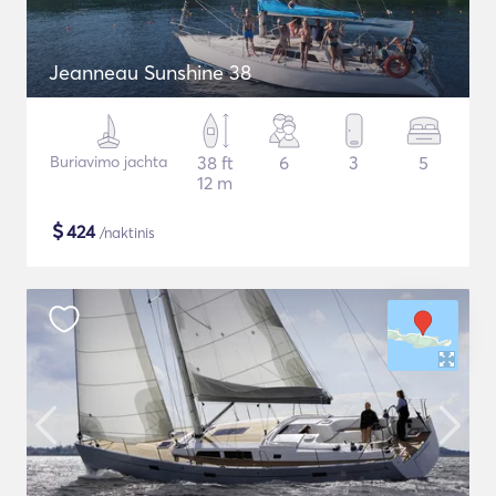
Jeanneau Sunshine 38
Buriavimo jachta
38 ft
6
3
5
12 m
$
424
/naktinis