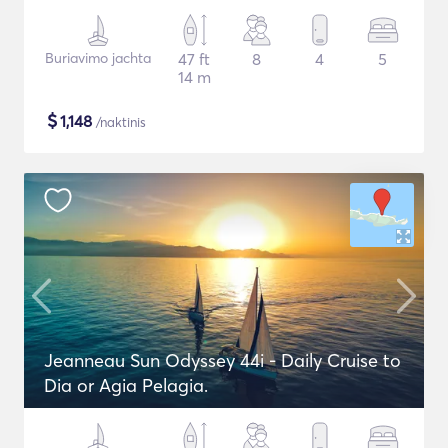
Buriavimo jachta
47 ft
8
4
5
14 m
$
1,148
/naktinis
Jeanneau Sun Odyssey 44i - Daily Cruise to
Dia or Agia Pelagia.