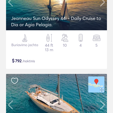
Jeanneau Sun Odyssey 44i - Daily Cruise to
Dia or Agia Pelagia.
Buriavimo jachta
44 ft
10
4
5
13 m
$
792
/naktinis