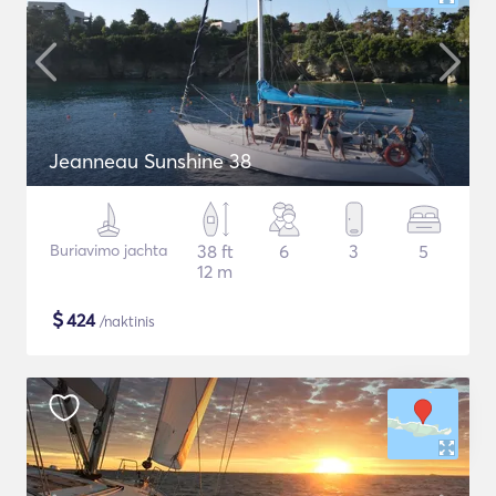
Jeanneau Sunshine 38
Buriavimo jachta
38 ft
6
3
5
12 m
$
424
/naktinis