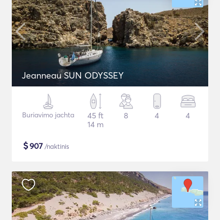
Jeanneau SUN ODYSSEY
Buriavimo jachta
45 ft
8
4
4
14 m
$
907
/naktinis