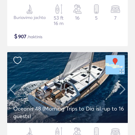
Buriavimo jachta
53 ft
16
5
7
16 m
$
907
/naktinis
Oceanis 48 (Morning Trips to Dia isl.-up to 16
guests)