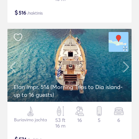
$
516
/naktinis
Elan Impr. 514 (Morning Trips to Dia island-
up to 16 guests)
Buriavimo jachta
53 ft
16
5
6
16 m