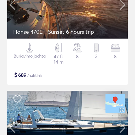
Hanse 470E - Sunset 6 hours trip
Buriavimo jachta
47 ft
8
3
8
14 m
$
689
/naktinis