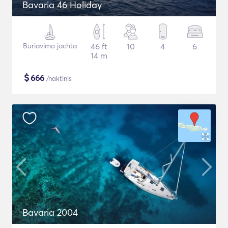
Bavaria 46 Holiday
Buriavimo jachta
46 ft
10
4
6
14 m
$
666
/naktinis
Bavaria 2004