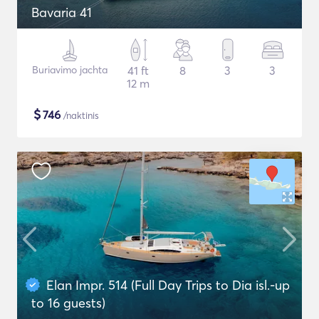
Bavaria 41
Buriavimo jachta
41 ft
8
3
3
12 m
$
746
/naktinis
Elan Impr. 514 (Full Day Trips to Dia isl.-up
to 16 guests)