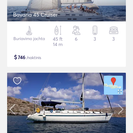
Bavaria 45 Cruiser
Buriavimo jachta
45 ft
6
3
3
14 m
$
746
/naktinis