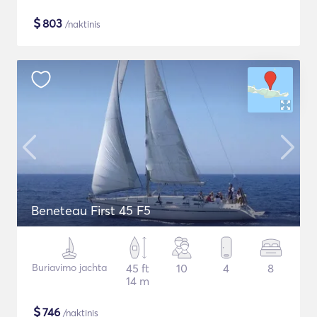
$
803
/naktinis
Beneteau First 45 F5
Buriavimo jachta
45 ft
10
4
8
14 m
$
746
/naktinis