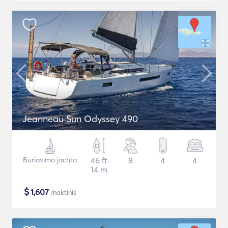
Jeanneau Sun Odyssey 490
Buriavimo jachta
46 ft
8
4
4
14 m
$
1,607
/naktinis