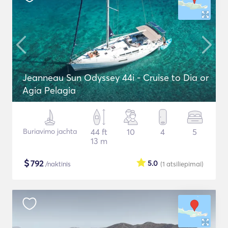
Jeanneau Sun Odyssey 44i - Cruise to Dia or
Agia Pelagia
Buriavimo jachta
44 ft
10
4
5
13 m
$
792
5.0
/naktinis
(1
atsiliepimai
)