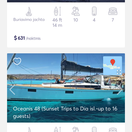
Buriavimo jachta
46 ft
10
4
7
14 m
$
631
/naktinis
Oceanis 48 (Sunset Trips to Dia isl.-up to 16
guests)