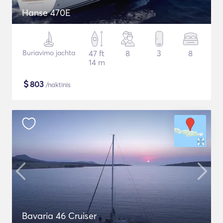
Hanse 470E
Buriavimo jachta
47 ft
8
3
8
14 m
$
803
/naktinis
Bavaria 46 Cruiser