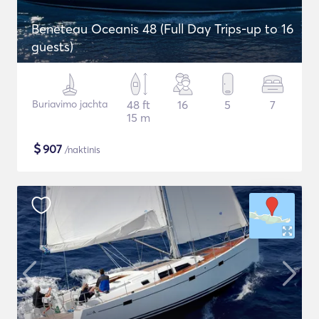
Beneteau Oceanis 48 (Full Day Trips-up to 16
guests)
Buriavimo jachta
48 ft
16
5
7
15 m
$
907
/naktinis