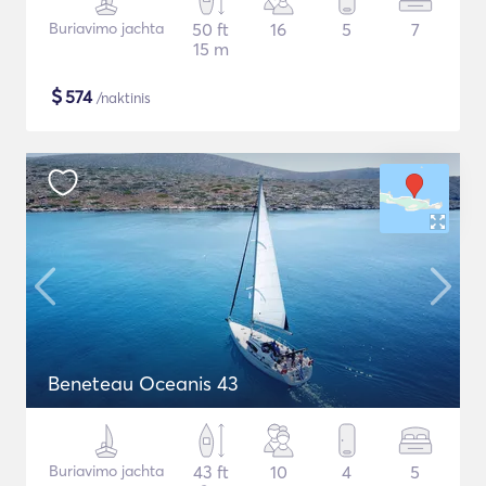
Buriavimo jachta
50 ft
16
5
7
15 m
$
574
/naktinis
Beneteau Oceanis 43
Buriavimo jachta
43 ft
10
4
5