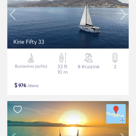
Kirie Fifty 33
Buriavimo jachta
33 ft
8 Kruizinė
2
10 m
$
976
/diena