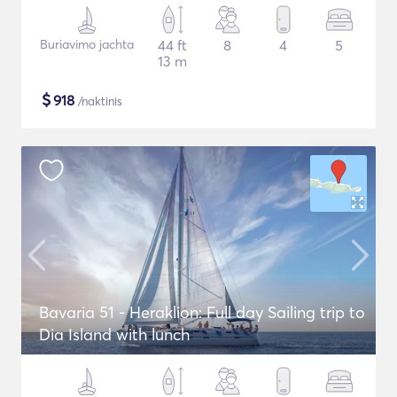
Buriavimo jachta
44 ft
8
4
5
13 m
$
918
/naktinis
Bavaria 51 - Heraklion: Full day Sailing trip to
Dia Island with lunch