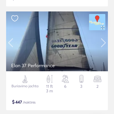
Elan 37 Performance
Buriavimo jachta
11 ft
6
3
2
3 m
$
447
/naktinis