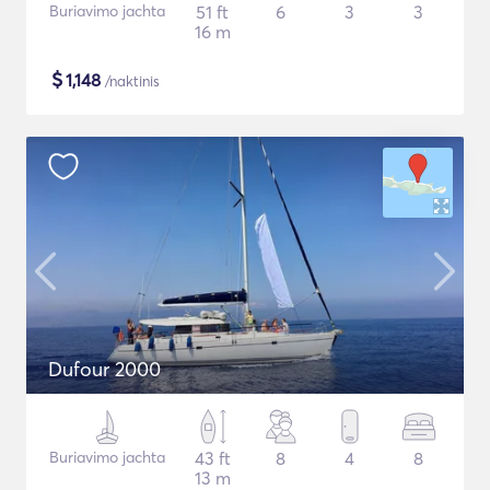
Buriavimo jachta
51 ft
6
3
3
16 m
$
1,148
/naktinis
Dufour 2000
Buriavimo jachta
43 ft
8
4
8
13 m