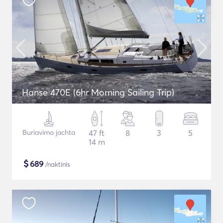
Hanse 470E (6hr Morning Sailing Trip)
Buriavimo jachta
47 ft
8
3
5
14 m
$
689
/naktinis