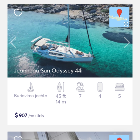
Jeanneau Sun Odyssey 44i
Buriavimo jachta
45 ft
7
4
5
14 m
$
907
/naktinis