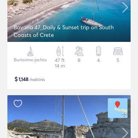
Bavaria 47_Daily & Sunset trip on South
Coasts of Crete
Buriavimo jachta
47 ft
8
4
5
14 m
$
1,148
/naktinis