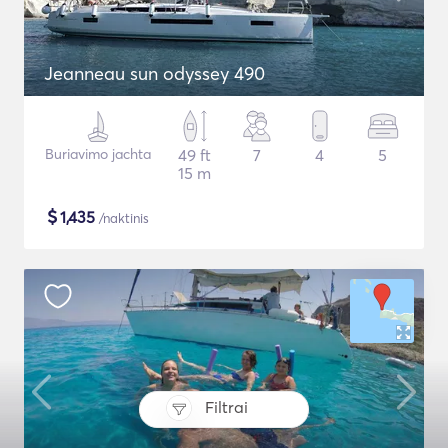
Jeanneau sun odyssey 490
Buriavimo jachta
49 ft
7
4
5
15 m
$
1,435
/naktinis
Filtrai