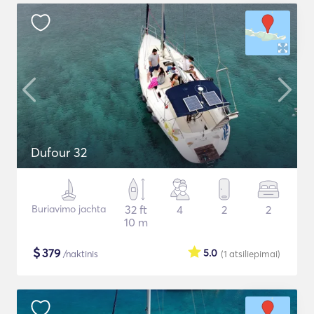
Dufour 32
Buriavimo jachta
32 ft
4
2
2
10 m
$
379
5.0
/naktinis
(1
atsiliepimai
)