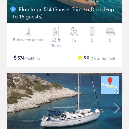
Elan Impr. 514 (Sunset Trips to Dia isl.-up
to 16 guests)
Buriavimo jachta
53 ft
16
5
6
16 m
$
574
5.0
/naktinis
(1
atsiliepimai
)