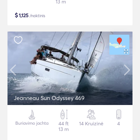
13 m
$
1,125
/naktinis
Jeanneau Sun Odyssey 469
Buriavimo jachta
44 ft
14 Kruizinė
4
13 m