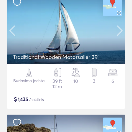
Traditional Wooden Motorsailer 39'
Buriavimo jachta
39 ft
10
3
6
12 m
$
1,435
/naktinis