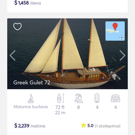
$
1,458
/diena
Greek Gulet 72
Motorinis burlaivis
72 ft
8
4
4
22 m
$
2,239
5.0
/naktinis
(1
atsiliepimai
)