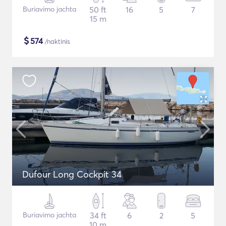
Buriavimo jachta
50 ft
16
5
7
15 m
$
574
/naktinis
Dufour Long Cockpit 34
Buriavimo jachta
34 ft
6
2
5
10 m