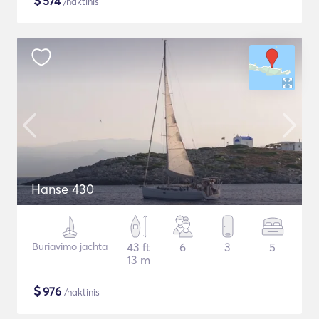
$
574
/naktinis
Hanse 430
Buriavimo jachta
43 ft
6
3
5
13 m
$
976
/naktinis