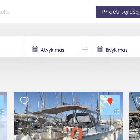
Pridėti sąrašą
gula.