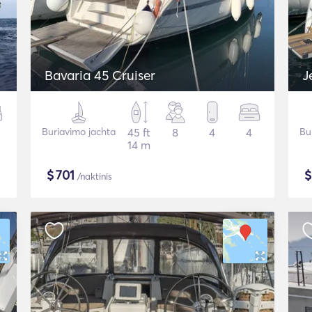
Bavaria 45 Cruiser
J
Buriavimo jachta
45 ft
8
4
4
Bu
14 m
$
701
/naktinis