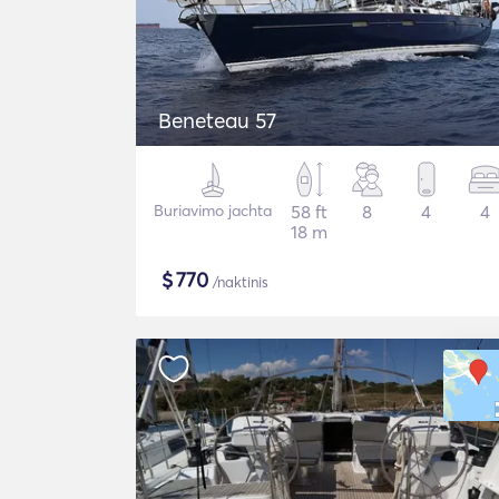
Beneteau 57
Buriavimo jachta
58 ft
8
4
4
18 m
$
770
/naktinis