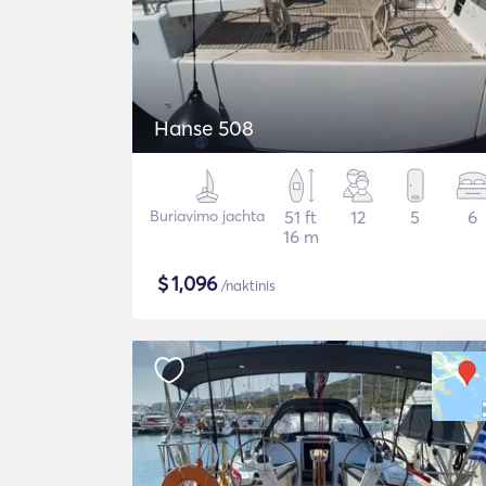
Hanse 508
Buriavimo jachta
51 ft
12
5
6
16 m
$
1,096
/naktinis