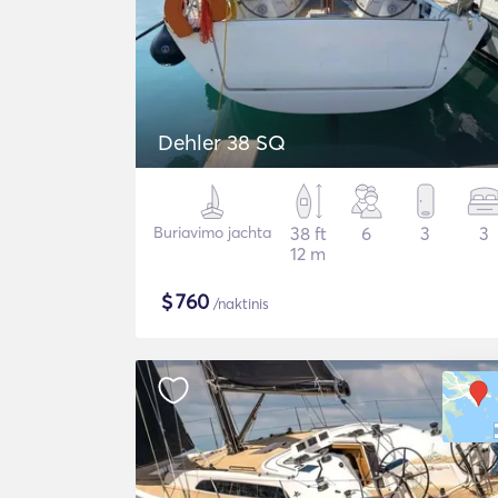
Dehler 38 SQ
Buriavimo jachta
38 ft
6
3
3
12 m
$
760
/naktinis