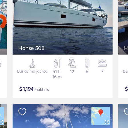
Hanse 508
H
Buriavimo jachta
51 ft
12
6
7
Bu
16 m
$
1,194
/naktinis