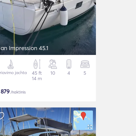
lan Impression 45.1
riavimo jachta
45 ft
10
4
5
14 m
$
879
/naktinis