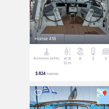
Hanse 418
Buriavimo jachta
41 ft
8
3
5
12 m
$
824
/naktinis