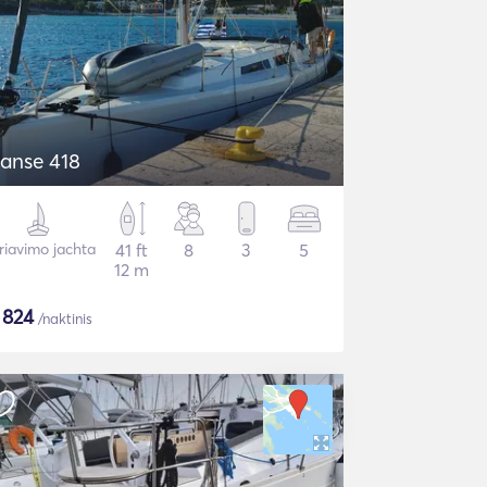
anse 418
riavimo jachta
41 ft
8
3
5
12 m
$
824
/naktinis