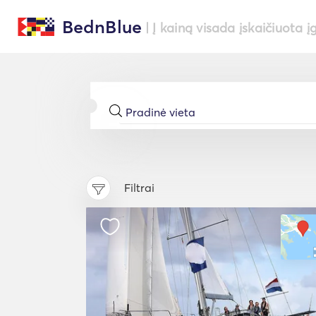
BednBlue
| Į kainą visada įskaičiuota į
Filtrai