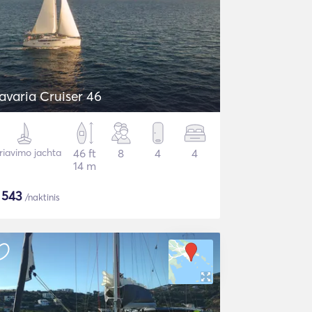
avaria Cruiser 46
riavimo jachta
46 ft
8
4
4
14 m
$
543
/naktinis