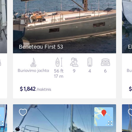
Beneteau First 53
E
Buriavimo jachta
56 ft
9
4
6
Bu
17 m
$
1,842
/naktinis