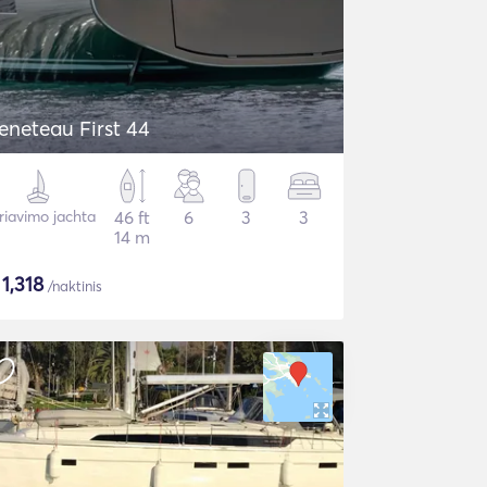
eneteau First 44
riavimo jachta
46 ft
6
3
3
14 m
$
1,318
/naktinis