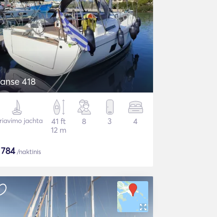
anse 418
riavimo jachta
41 ft
8
3
4
12 m
$
784
/naktinis