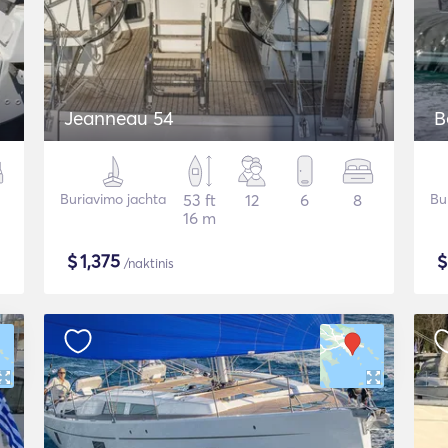
Jeanneau 54
B
Buriavimo jachta
53 ft
12
6
8
Bu
16 m
$
1,375
/naktinis