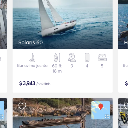
Solaris 60
H
Buriavimo jachta
60 ft
9
4
5
Bu
18 m
$
3,943
/naktinis