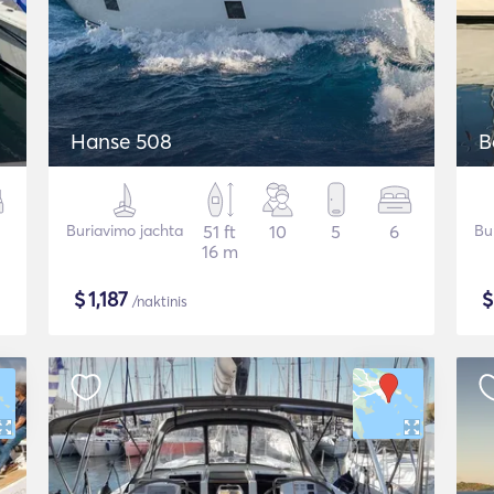
Hanse 508
B
Buriavimo jachta
51 ft
10
5
6
Bu
16 m
$
1,187
/naktinis