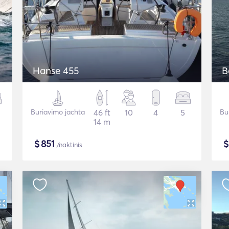
Hanse 455
B
Buriavimo jachta
46 ft
10
4
5
Bu
14 m
$
851
/naktinis