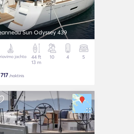
eanneau Sun Odyssey 439
riavimo jachta
44 ft
10
4
5
13 m
$
717
/naktinis