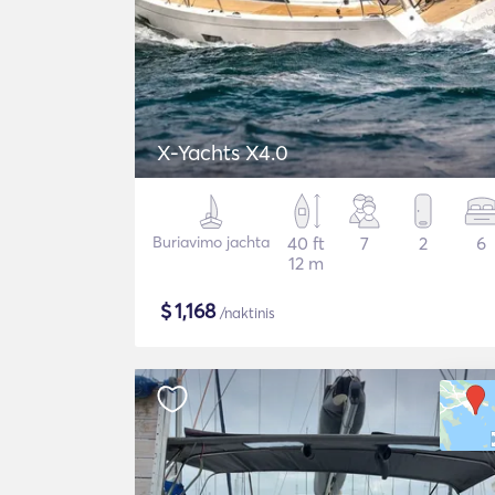
X-Yachts X4.0
Buriavimo jachta
40 ft
7
2
6
12 m
$
1,168
/naktinis