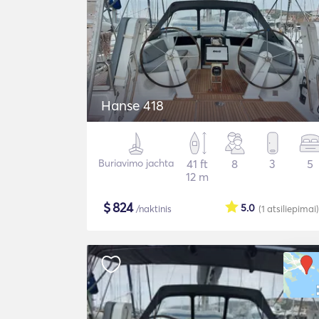
Hanse 418
Buriavimo jachta
41 ft
8
3
5
12 m
$
824
5.0
/naktinis
(1
atsiliepimai
)