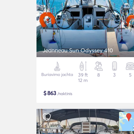
Jeanneau Sun Odyssey 410
Buriavimo jachta
39 ft
8
3
5
12 m
$
863
/naktinis