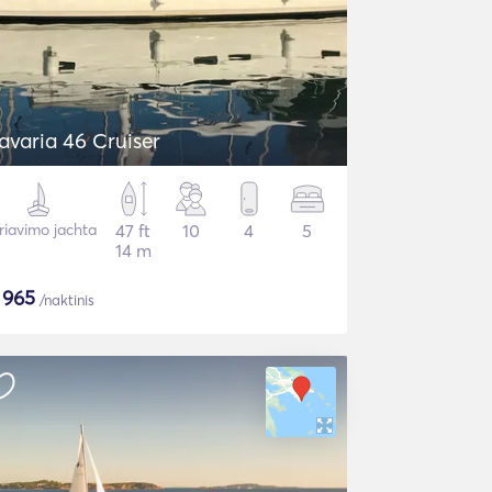
avaria 46 Cruiser
riavimo jachta
47 ft
10
4
5
14 m
$
965
/naktinis