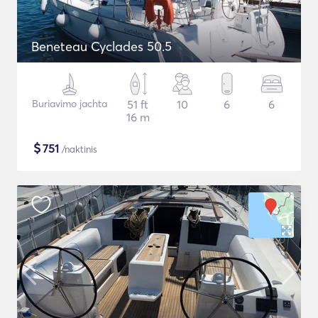
Beneteau Cyclades 50.5
Buriavimo jachta
51 ft
10
6
6
16 m
$
751
/naktinis