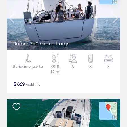
Dufour 390 Grand Large
Buriavimo jachta
39 ft
6
3
3
12 m
$
669
/naktinis