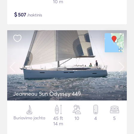
10 m
$
507
/naktinis
Jeanneau Sun Odyssey 449
Buriavimo jachta
45 ft
10
4
5
14 m