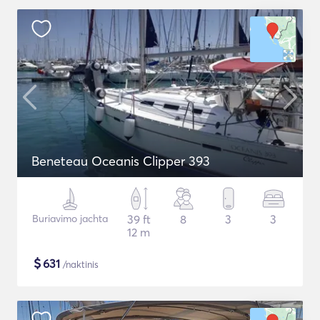
Beneteau Oceanis Clipper 393
Buriavimo jachta
39 ft
8
3
3
12 m
$
631
/naktinis