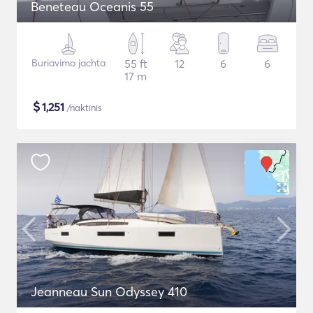
Beneteau Oceanis 55
Buriavimo jachta
55 ft
12
6
6
17 m
$
1,251
/naktinis
Jeanneau Sun Odyssey 410