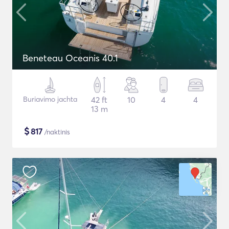
Beneteau Oceanis 40.1
Buriavimo jachta
42 ft
10
4
4
13 m
$
817
/naktinis