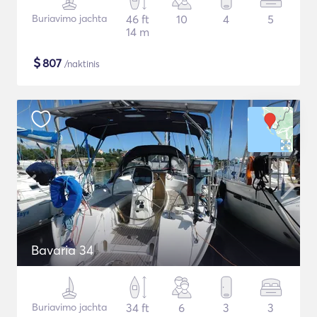
Buriavimo jachta
46 ft
10
4
5
14 m
$
807
/naktinis
Bavaria 34
Buriavimo jachta
34 ft
6
3
3