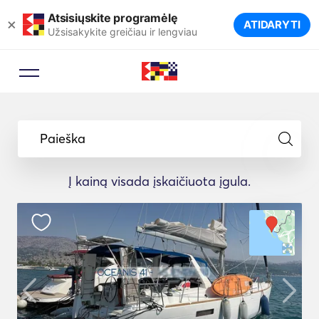
Atsisiųskite programėlę
×
ATIDARYTI
Užsisakykite greičiau ir lengviau
Paieška
Į kainą visada įskaičiuota įgula.