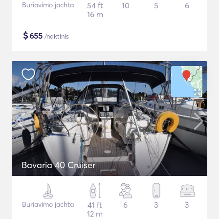
Buriavimo jachta
54 ft
10
5
6
16 m
$
655
/naktinis
Bavaria 40 Cruiser
Buriavimo jachta
41 ft
6
3
3
12 m