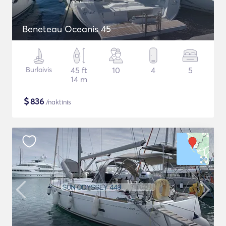
Beneteau Oceanis 45
Burlaivis
45 ft
10
4
5
14 m
$
836
/naktinis