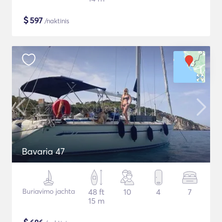
$
597
/naktinis
Bavaria 47
Buriavimo jachta
48 ft
10
4
7
15 m