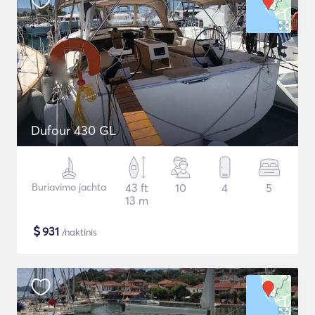
Dufour 430 GL
Buriavimo jachta
43 ft
10
4
5
13 m
$
931
/naktinis