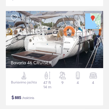
Bavaria 46 CRUISER
Buriavimo jachta
47 ft
9
4
4
14 m
$
885
/naktinis