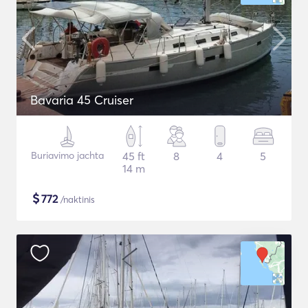
Bavaria 45 Cruiser
Buriavimo jachta
45 ft
8
4
5
14 m
$
772
/naktinis