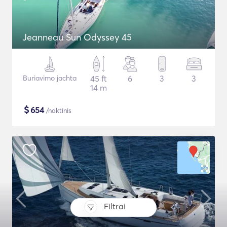
Jeanneau Sun Odyssey 45
Buriavimo jachta
45 ft
6
3
3
14 m
$
654
/naktinis
Filtrai