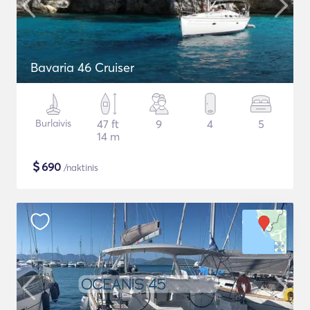
Bavaria 46 Cruiser
Burlaivis
47 ft
9
4
5
14 m
$
690
/naktinis