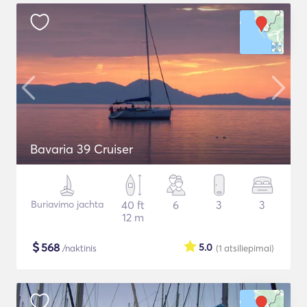
Bavaria 39 Cruiser
Buriavimo jachta
40 ft
6
3
3
12 m
$
568
5.0
/naktinis
(1
atsiliepimai
)