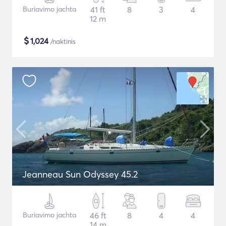
Buriavimo jachta
41 ft
8
3
4
12 m
$
1,024
/naktinis
Jeanneau Sun Odyssey 45.2
Buriavimo jachta
46 ft
8
4
4
14 m