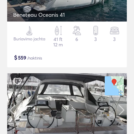
Beneteau Oceanis 41
Buriavimo jachta
41 ft
6
3
3
12 m
$
559
/naktinis