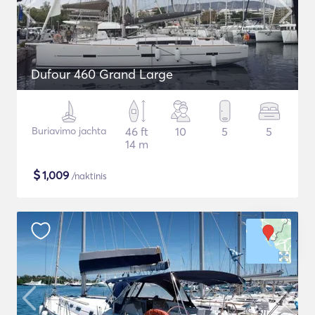
Dufour 460 Grand Large
Buriavimo jachta
46 ft
10
5
5
14 m
$
1,009
/naktinis