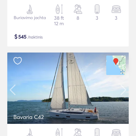
Buriavimo jachta
38 ft
8
3
3
12 m
$
545
/naktinis
Bavaria C42