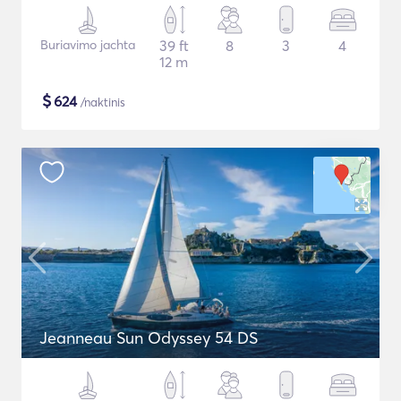
Buriavimo jachta
39 ft
8
3
4
12 m
$
624
/naktinis
Jeanneau Sun Odyssey 54 DS