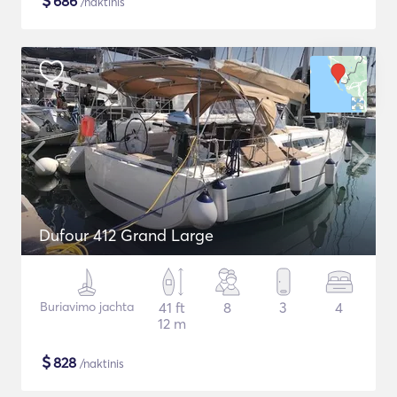
$
686
/naktinis
Dufour 412 Grand Large
Buriavimo jachta
41 ft
8
3
4
12 m
$
828
/naktinis