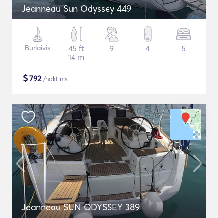
Jeanneau Sun Odyssey 449
Burlaivis
45 ft
9
4
5
14 m
$
792
/naktinis
Jeanneau SUN ODYSSEY 389