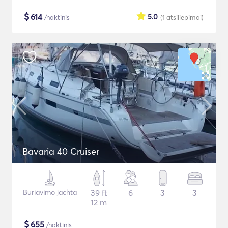
$
614
5.0
/naktinis
(1
atsiliepimai
)
Bavaria 40 Cruiser
Buriavimo jachta
39 ft
6
3
3
12 m
$
655
/naktinis