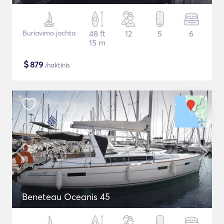
Buriavimo jachta
48 ft
12
5
6
15 m
$
879
/naktinis
Beneteau Oceanis 45