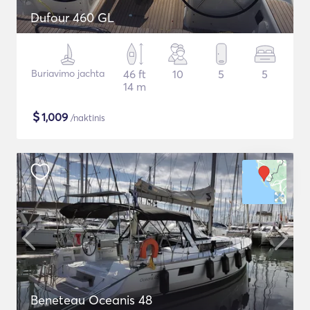
Dufour 460 GL
Buriavimo jachta
46 ft
10
5
5
14 m
$
1,009
/naktinis
Beneteau Oceanis 48