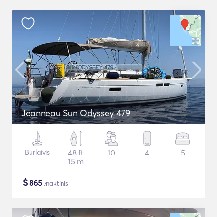
Jeanneau Sun Odyssey 479
Burlaivis
48 ft
10
4
5
15 m
$
865
/naktinis