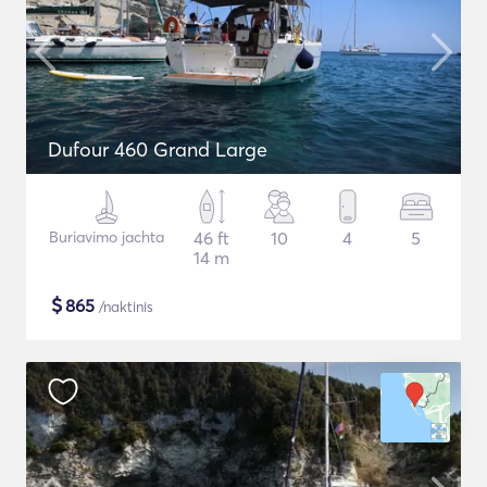
Dufour 460 Grand Large
Buriavimo jachta
46 ft
10
4
5
14 m
$
865
/naktinis