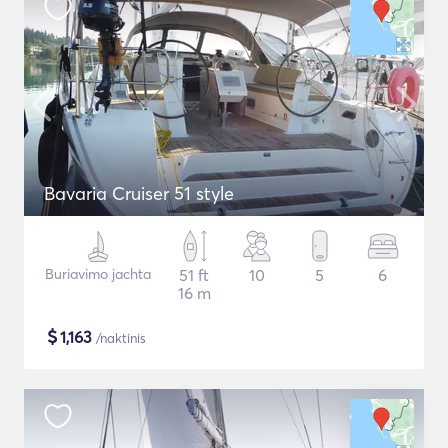
Bavaria Cruiser 51 style
Buriavimo jachta
51 ft
10
5
6
16 m
$
1,163
/naktinis