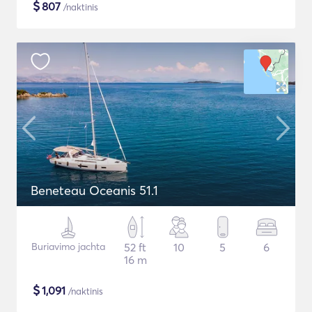
$
807
/naktinis
Beneteau Oceanis 51.1
Buriavimo jachta
52 ft
10
5
6
16 m
$
1,091
/naktinis