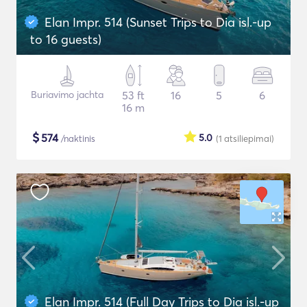
Elan Impr. 514 (Sunset Trips to Dia isl.-up
to 16 guests)
Buriavimo jachta
53 ft
16
5
6
16 m
$
574
5.0
/naktinis
(1
atsiliepimai
)
Elan Impr. 514 (Full Day Trips to Dia isl.-up