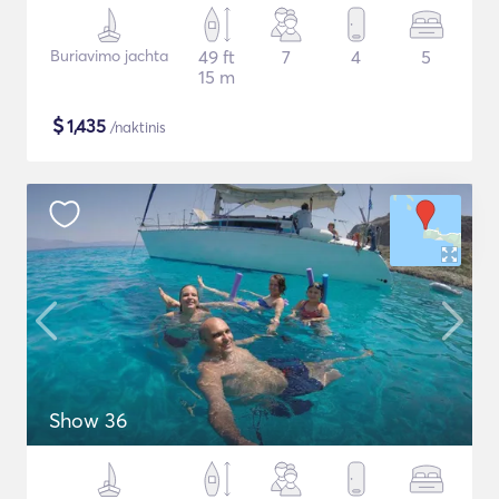
Buriavimo jachta
49 ft
7
4
5
15 m
$
1,435
/naktinis
Show 36