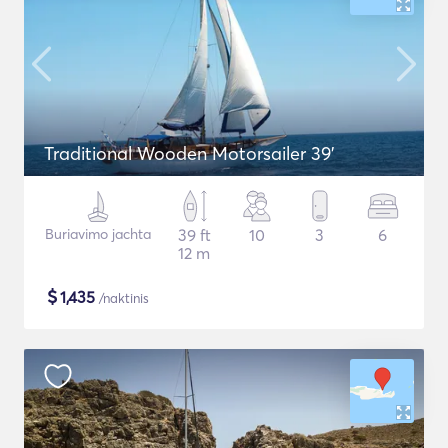
Traditional Wooden Motorsailer 39'
Buriavimo jachta
39 ft
10
3
6
12 m
$
1,435
/naktinis