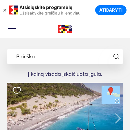
Atsisiųskite programėlę
×
ATIDARYTI
Užsisakykite greičiau ir lengviau
Paieška
Į kainą visada įskaičiuota įgula.