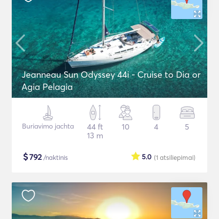
Jeanneau Sun Odyssey 44i - Cruise to Dia or
Agia Pelagia
Buriavimo jachta
44 ft
10
4
5
13 m
$
792
5.0
/naktinis
(1
atsiliepimai
)