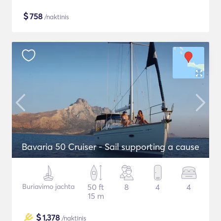
$
758
/naktinis
Bavaria 50 Cruiser - Sail supporting a cause
Buriavimo jachta
50 ft
8
4
4
15 m
$
1,378
/naktinis