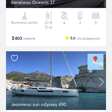
Beneteau Oceanis 37
Buriavimo jachta
37 ft
4
2
3
11 m
$
803
5.0
/naktinis
(25
atsiliepimai
)
Jeanneau sun odyssey 490