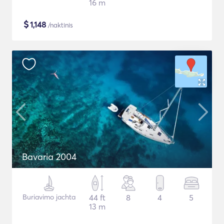
16 m
$
1,148
/naktinis
Bavaria 2004
Buriavimo jachta
44 ft
8
4
5
13 m