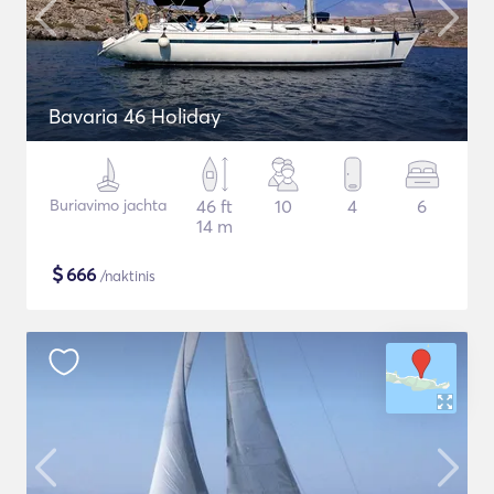
Bavaria 46 Holiday
Buriavimo jachta
46 ft
10
4
6
14 m
$
666
/naktinis