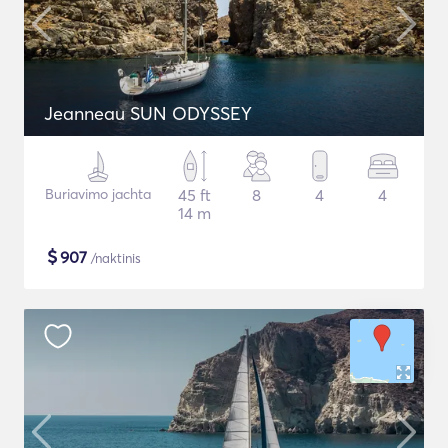
Jeanneau SUN ODYSSEY
Buriavimo jachta
45 ft
8
4
4
14 m
$
907
/naktinis