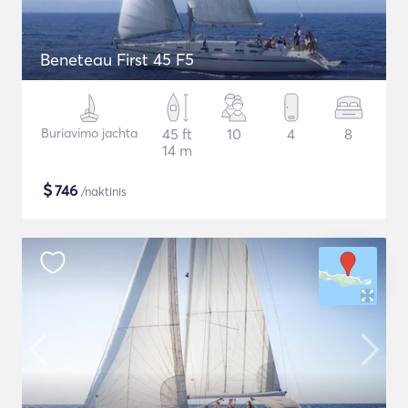
Beneteau First 45 F5
Buriavimo jachta
45 ft
10
4
8
14 m
$
746
/naktinis