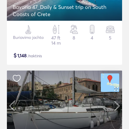
Bavaria 47_Daily & Sunset trip on South
Coasts of Crete
Buriavimo jachta
47 ft
8
4
5
14 m
$
1,148
/naktinis