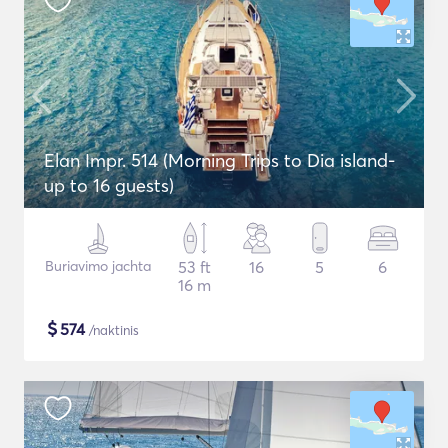
Elan Impr. 514 (Morning Trips to Dia island-
up to 16 guests)
Buriavimo jachta
53 ft
16
5
6
16 m
$
574
/naktinis