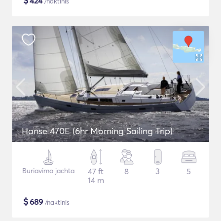
$
424
/naktinis
Hanse 470E (6hr Morning Sailing Trip)
Buriavimo jachta
47 ft
8
3
5
14 m
$
689
/naktinis