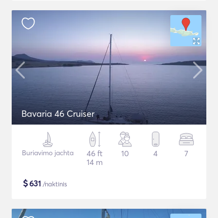
Bavaria 46 Cruiser
Buriavimo jachta
46 ft
10
4
7
14 m
$
631
/naktinis