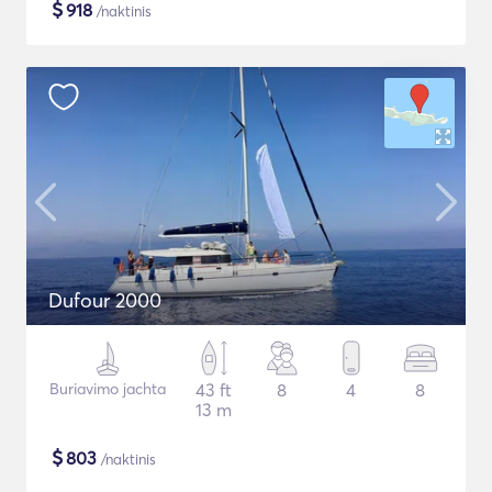
$
918
/naktinis
Dufour 2000
Buriavimo jachta
43 ft
8
4
8
13 m
$
803
/naktinis