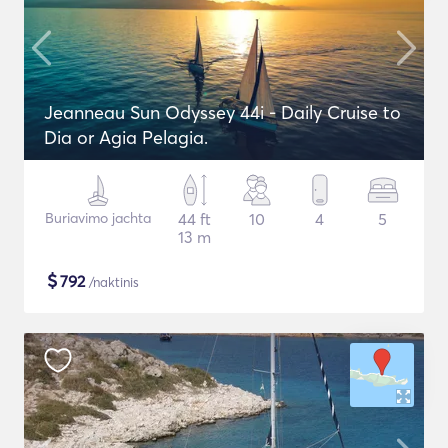
Jeanneau Sun Odyssey 44i - Daily Cruise to
Dia or Agia Pelagia.
Buriavimo jachta
44 ft
10
4
5
13 m
$
792
/naktinis