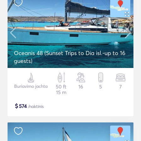
Oceanis 48 (Sunset Trips to Dia isl.-up to 16
guests)
Buriavimo jachta
50 ft
16
5
7
15 m
$
574
/naktinis