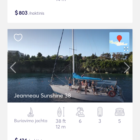
$
803
/naktinis
Jeanneau Sunshine 38
Buriavimo jachta
38 ft
6
3
5
12 m