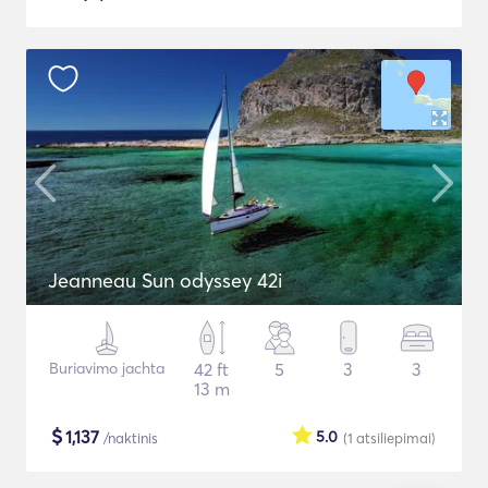
Jeanneau Sun odyssey 42i
Buriavimo jachta
42 ft
5
3
3
13 m
$
1,137
5.0
/naktinis
(1
atsiliepimai
)