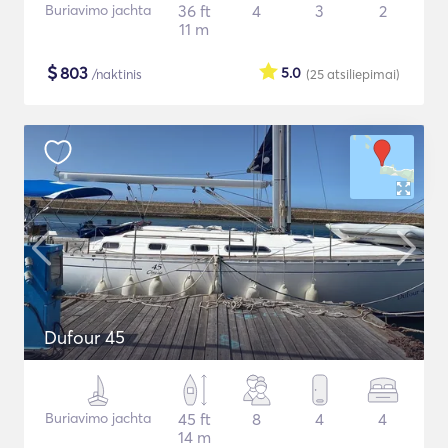
Buriavimo jachta
36 ft
4
3
2
11 m
$
803
5.0
/naktinis
(25
atsiliepimai
)
Dufour 45
Buriavimo jachta
45 ft
8
4
4
14 m