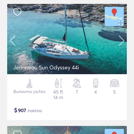
Jeanneau Sun Odyssey 44i
Buriavimo jachta
45 ft
7
4
5
14 m
$
907
/naktinis