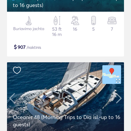
to 16 guests)
Buriavimo jachta
53 ft
16
5
7
16 m
$
907
/naktinis
Oceanis 48 (Morning Trips to Dia isl.-up to 16
guests)