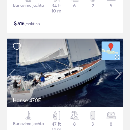
Buriavimo jachta
34 ft
6
2
5
10 m
$
516
/naktinis
Hanse 470E
Buriavimo jachta
47 ft
8
3
8
14 m