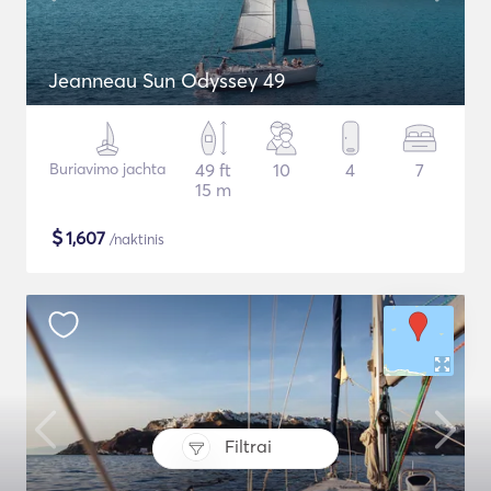
Jeanneau Sun Odyssey 49
Buriavimo jachta
49 ft
10
4
7
15 m
$
1,607
/naktinis
Filtrai