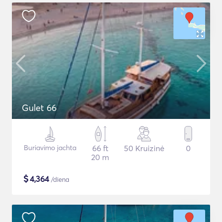
Gulet 66
Buriavimo jachta
66 ft
50 Kruizinė
0
20 m
$
4,364
/diena