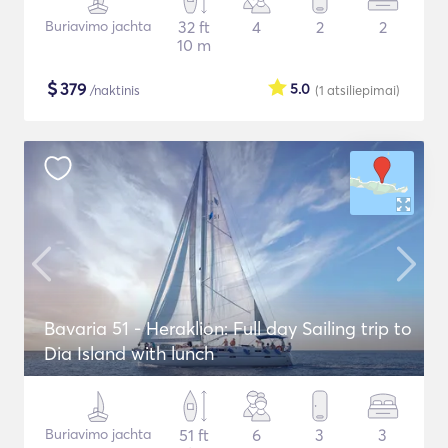
Buriavimo jachta
32 ft
4
2
2
10 m
$
379
5.0
/naktinis
(1
atsiliepimai
)
Bavaria 51 - Heraklion: Full day Sailing trip to
Dia Island with lunch
Buriavimo jachta
51 ft
6
3
3