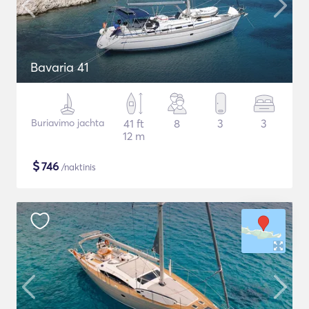
Bavaria 41
Buriavimo jachta
41 ft
8
3
3
12 m
$
746
/naktinis