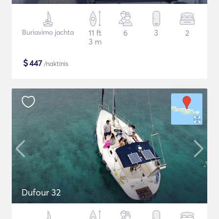
Buriavimo jachta
11 ft
6
3
2
3 m
$
447
/naktinis
Dufour 32