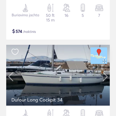
Buriavimo jachta
50 ft
16
5
7
15 m
$
574
/naktinis
Dufour Long Cockpit 34