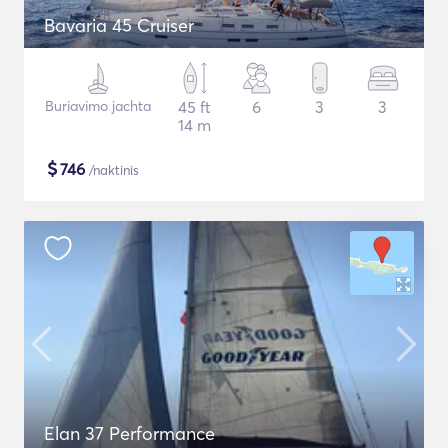
Bavaria 45 Cruiser
Buriavimo jachta
45 ft
6
3
3
14 m
$
746
/naktinis
Elan 37 Performance