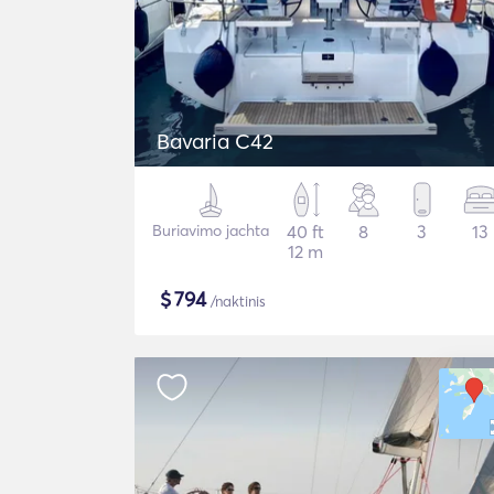
Bavaria C42
Buriavimo jachta
40 ft
8
3
13
12 m
$
794
/naktinis