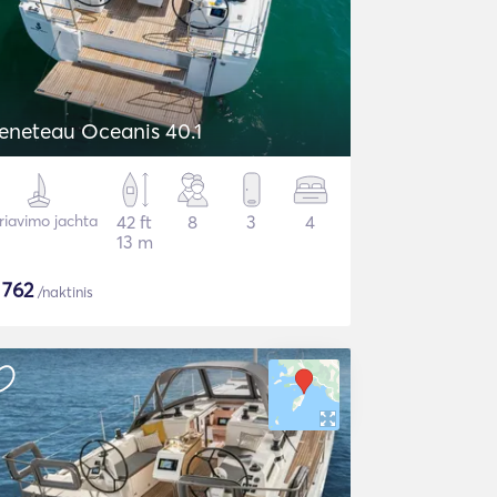
eneteau Oceanis 40.1
riavimo jachta
42 ft
8
3
4
13 m
$
762
/naktinis