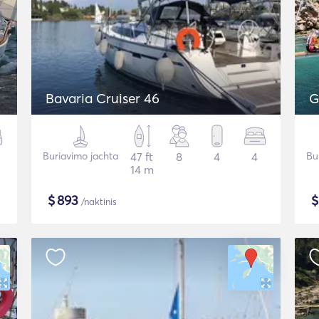
Bavaria Cruiser 46
G
Buriavimo jachta
47 ft
8
4
4
Bu
14 m
$
893
/naktinis