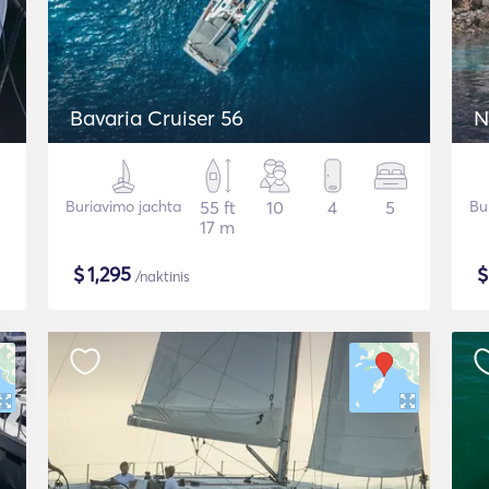
Bavaria Cruiser 56
N
Buriavimo jachta
55 ft
10
4
5
Bu
17 m
$
1,295
/naktinis