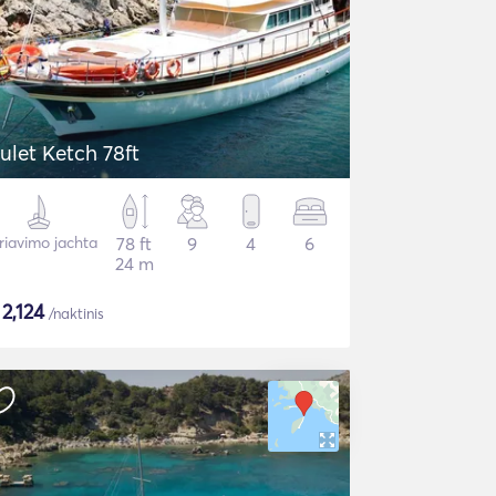
ulet Ketch 78ft
riavimo jachta
78 ft
9
4
6
24 m
$
2,124
/naktinis