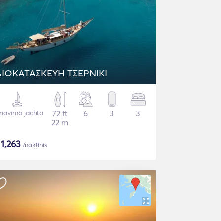
ΔΙΟΚΑΤΑΣΚΕΥΗ ΤΣΕΡΝΙΚΙ
riavimo jachta
72 ft
6
3
3
22 m
$
1,263
/naktinis