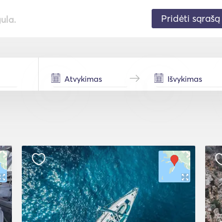
Pridėti sąrašą
gula.