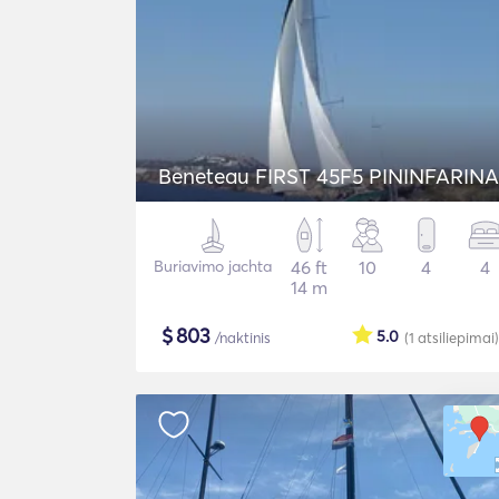
Beneteau FIRST 45F5 PININFARINA
Buriavimo jachta
46 ft
10
4
4
14 m
$
803
5.0
/naktinis
(1
atsiliepimai
)