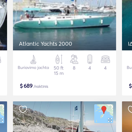
Atlantic Yachts 2000
Ι
Buriavimo jachta
50 ft
8
4
4
Bu
15 m
$
689
/naktinis