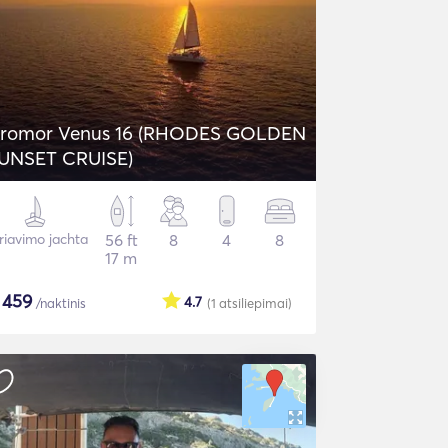
romor Venus 16 (RHODES GOLDEN
UNSET CRUISE)
riavimo jachta
56 ft
8
4
8
17 m
$
459
4.7
/naktinis
(1
atsiliepimai
)