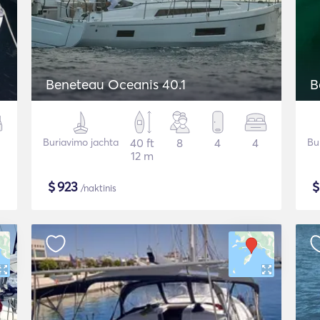
Beneteau Oceanis 40.1
B
Buriavimo jachta
40 ft
8
4
4
Bu
12 m
$
923
/naktinis