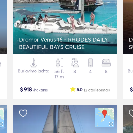
Dromor Venus 16 - RHODES DAILY
D
BEAUTIFUL BAYS CRUISE
S
Buriavimo jachta
56 ft
8
4
8
Bu
17 m
$
918
5.0
/naktinis
(2
atsiliepimai
)