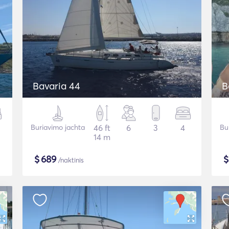
Bavaria 44
B
Buriavimo jachta
46 ft
6
3
4
Bu
14 m
$
689
/naktinis