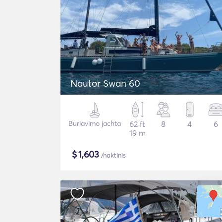
Nautor Swan 60
Buriavimo jachta
62 ft
8
4
6
19 m
$
1,603
/naktinis