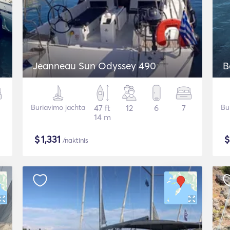
Jeanneau Sun Odyssey 490
B
Buriavimo jachta
47 ft
12
6
7
Bu
14 m
$
1,331
/naktinis