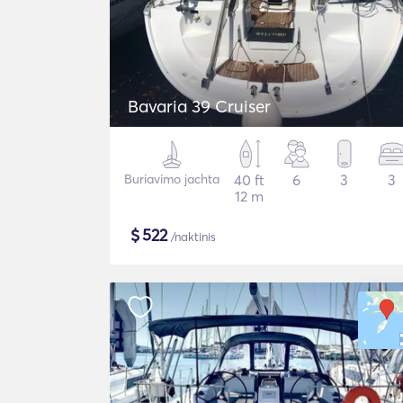
Bavaria 39 Cruiser
Buriavimo jachta
40 ft
6
3
3
12 m
$
522
/naktinis