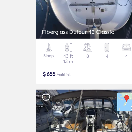
Fiberglass Dufour 43 Classic
Sloop
43 ft
8
4
4
13 m
$
655
/naktinis