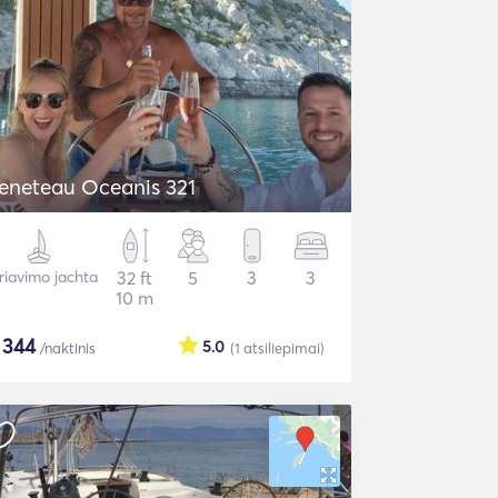
eneteau Oceanis 321
riavimo jachta
32 ft
5
3
3
10 m
$
344
5.0
/naktinis
(1
atsiliepimai
)