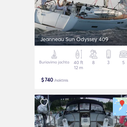
Jeanneau Sun Odyssey 409
Buriavimo jachta
40 ft
8
3
5
12 m
$
740
/naktinis