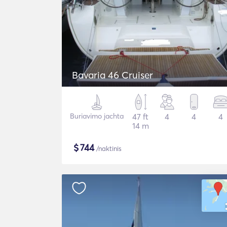
Bavaria 46 Cruiser
Buriavimo jachta
47 ft
4
4
4
14 m
$
744
/naktinis