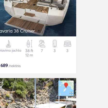
avaria 38 Cruiser
riavimo jachta
38 ft
7
3
3
12 m
$
689
/naktinis