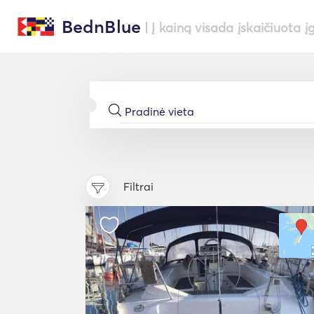
BednBlue
| Į kainą visada įskaičiuota į
Filtrai