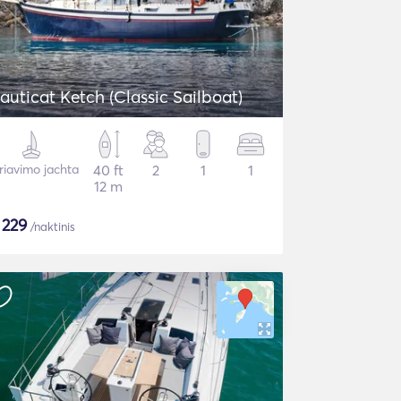
auticat Ketch (Classic Sailboat)
riavimo jachta
40 ft
2
1
1
12 m
$
229
/naktinis