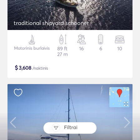
traditional shipyard schooner
Motorinis burlaivis
89 ft
16
6
10
27 m
$
3,608
/naktinis
Filtrai