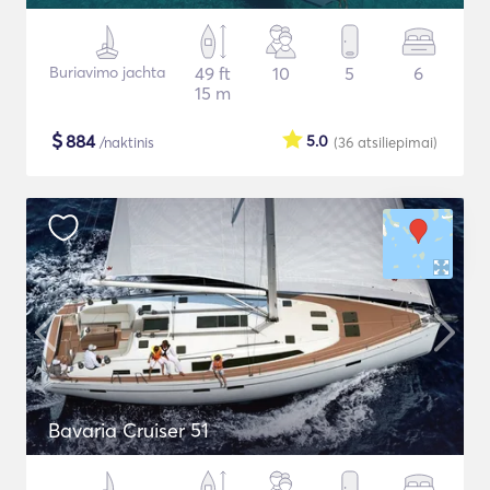
Buriavimo jachta
49 ft
10
5
6
15 m
$
884
5.0
/naktinis
(36
atsiliepimai
)
Bavaria Cruiser 51