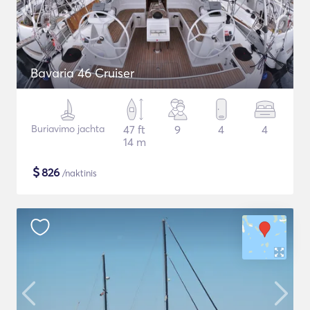
Bavaria 46 Cruiser
Buriavimo jachta
47 ft
9
4
4
14 m
$
826
/naktinis