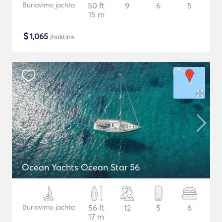
Buriavimo jachta
50 ft
9
6
5
15 m
$
1,065
/naktinis
Ocean Yachts Ocean Star 56
Buriavimo jachta
56 ft
12
5
6
17 m