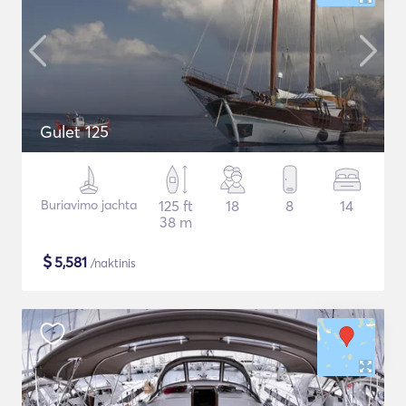
Gulet 125
Buriavimo jachta
125 ft
18
8
14
38 m
$
5,581
/naktinis