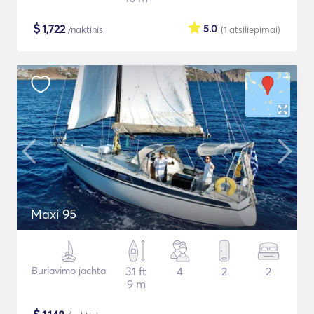
$
1,722
5.0
/naktinis
(1
atsiliepimai
)
Maxi 95
Buriavimo jachta
31 ft
4
2
2
9 m