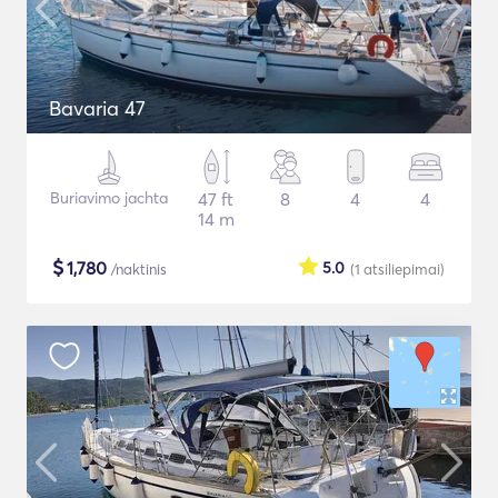
Bavaria 47
Buriavimo jachta
47 ft
8
4
4
14 m
$
1,780
5.0
/naktinis
(1
atsiliepimai
)