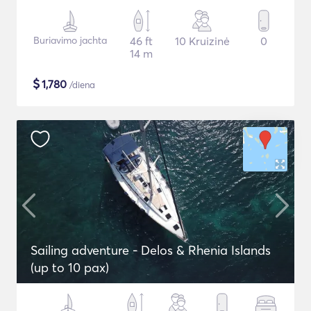
Buriavimo jachta
46 ft
10 Kruizinė
0
14 m
$
1,780
/diena
Sailing adventure - Delos & Rhenia Islands
(up to 10 pax)