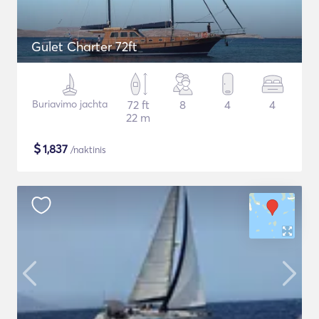
Gulet Charter 72ft
Buriavimo jachta
72 ft
8
4
4
22 m
$
1,837
/naktinis