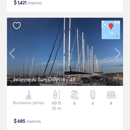
$
1,421
/naktinis
Jeanneau Sun Odyssey 49
Buriavimo jachta
49 ft
6
4
4
15 m
$
685
/naktinis