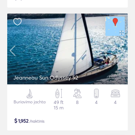
Jeanneau Sun Odyssey 52
Buriavimo jachta
49 ft
8
4
4
15 m
$
1,952
/naktinis