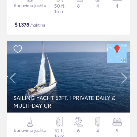
Buriavimo jachta
50 ft
8
4
4
15 m
$
1,378
/naktinis
SAILING YACHT 52FT. | PRIVATE DAILY &
MULTI-DAY CR
Buriavimo jachta
52 ft
6
4
5
16 m