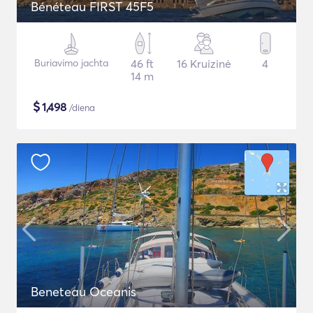
Bénéteau FIRST 45F5
Buriavimo jachta
46 ft
16 Kruizinė
4
14 m
$
1,498
/diena
Beneteau Oceanis