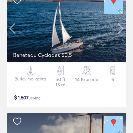
Beneteau Cyclades 50.5
Buriavimo jachta
50 ft
14 Kruizinė
6
15 m
$
1,607
/diena