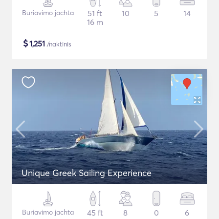
Buriavimo jachta
51 ft
10
5
14
16 m
$
1,251
/naktinis
Unique Greek Sailing Experience
Buriavimo jachta
45 ft
8
0
6