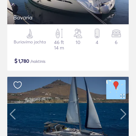
Bavaria
Buriavimo jachta
46 ft
10
4
6
14 m
$
1,780
/naktinis