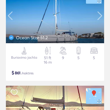
Ocean Star 51.2
Buriavimo jachta
51 ft
9
5
5
16 m
$
861
/naktinis