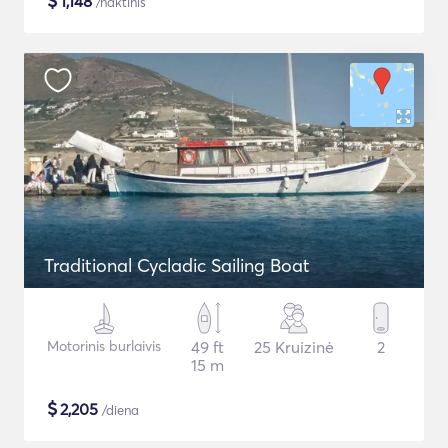
$
1,148
/naktinis
Traditional Cycladic Sailing Boat
Motorinis burlaivis
49 ft
25 Kruizinė
2
15 m
$
2,205
/diena