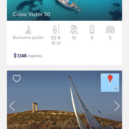
Colvic Victor 50
Buriavimo jachta
50 ft
10
5
5
15 m
$
1,148
/naktinis