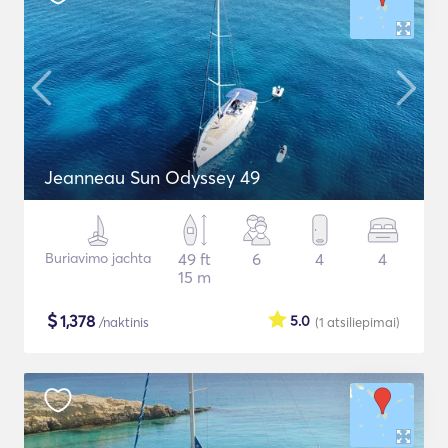
Jeanneau Sun Odyssey 49
Buriavimo jachta
49 ft
6
4
4
15 m
$
1,378
5.0
/naktinis
(1
atsiliepimai
)