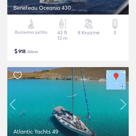
Beneteau Oceania 430
Buriavimo jachta
43 ft
8 Kruizinė
3
13 m
$
918
/diena
Atlantic Yachts 49