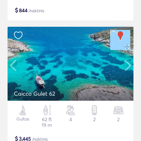
$
844
/naktinis
Caicco Gulet 62
Gultas
62 ft
4
2
2
19 m
$
3,445
/naktinis