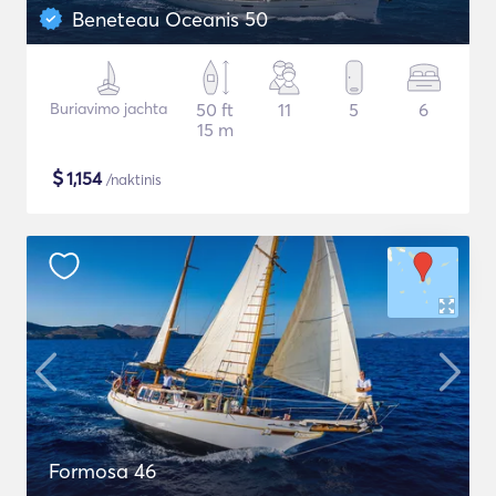
Beneteau Oceanis 50
Buriavimo jachta
50 ft
11
5
6
15 m
$
1,154
/naktinis
Formosa 46