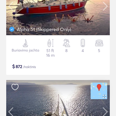
Alpha 51 (Skippered Only)
Buriavimo jachta
51 ft
8
4
5
16 m
$
872
/naktinis