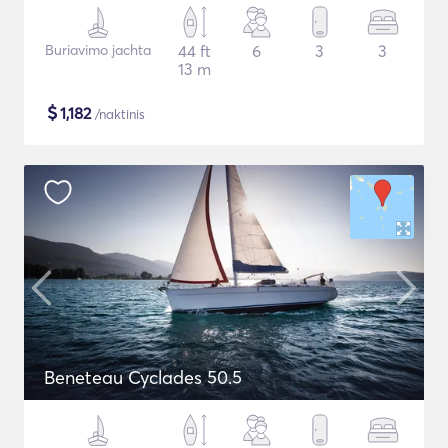
Buriavimo jachta
44 ft
6
3
3
13 m
$
1,182
/naktinis
Beneteau Cyclades 50.5