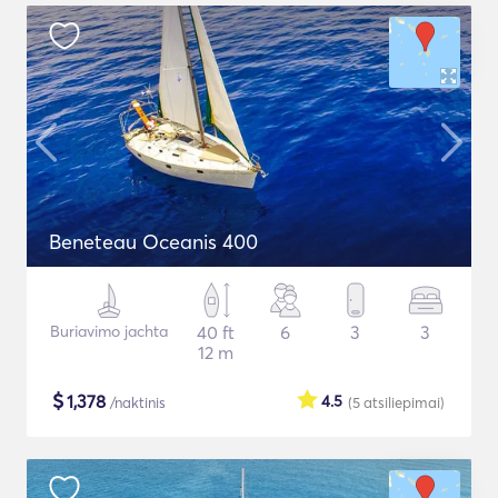
Beneteau Oceanis 400
Buriavimo jachta
40 ft
6
3
3
12 m
$
1,378
4.5
/naktinis
(5
atsiliepimai
)