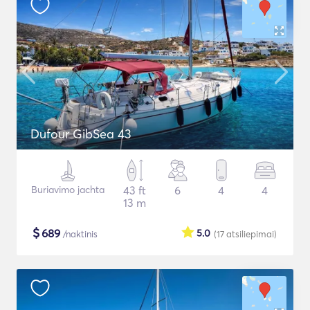
Dufour GibSea 43
Buriavimo jachta
43 ft
6
4
4
13 m
$
689
5.0
/naktinis
(17
atsiliepimai
)