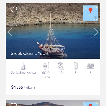
Greek Classic Yacht
Buriavimo jachta
60 ft
10
3
6
18 m
$
1,355
/naktinis