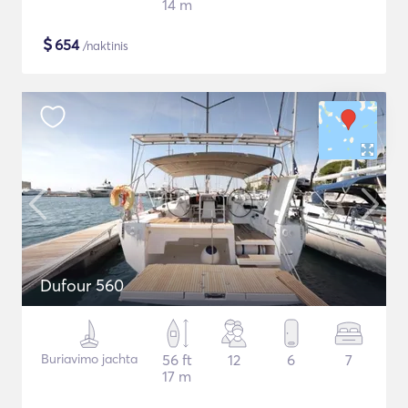
14 m
$
654
/naktinis
Dufour 560
Buriavimo jachta
56 ft
12
6
7
17 m