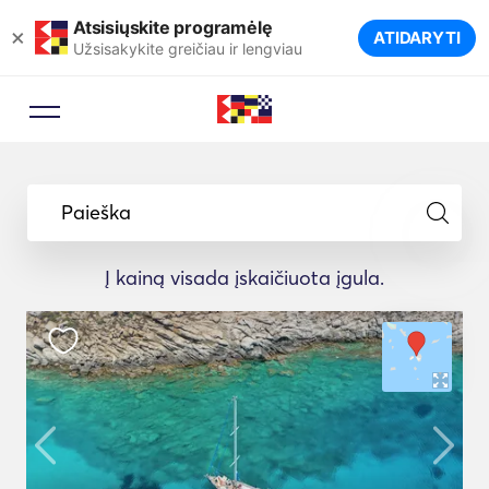
Atsisiųskite programėlę
×
ATIDARYTI
Užsisakykite greičiau ir lengviau
Paieška
Į kainą visada įskaičiuota įgula.