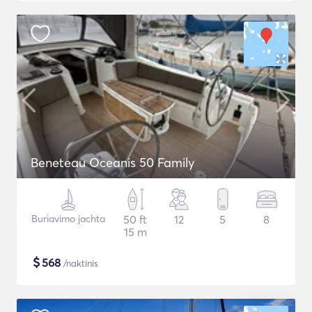
Beneteau Oceanis 50 Family
Buriavimo jachta
50 ft
12
5
8
15 m
$
568
/naktinis