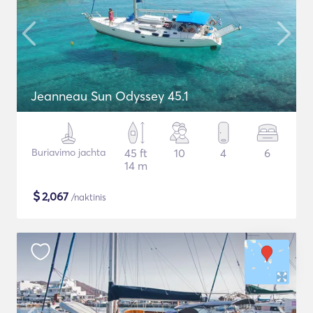
Jeanneau Sun Odyssey 45.1
Buriavimo jachta
45 ft
10
4
6
14 m
$
2,067
/naktinis