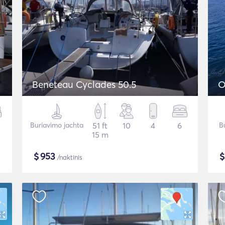
Beneteau Cyclades 50.5
O
Buriavimo jachta
51 ft
10
4
6
Bu
15 m
$
953
/naktinis