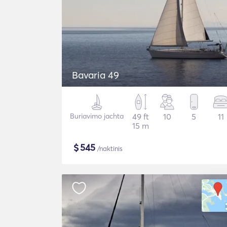
Bavaria 49
Buriavimo jachta
49 ft
10
5
11
15 m
$
545
/naktinis