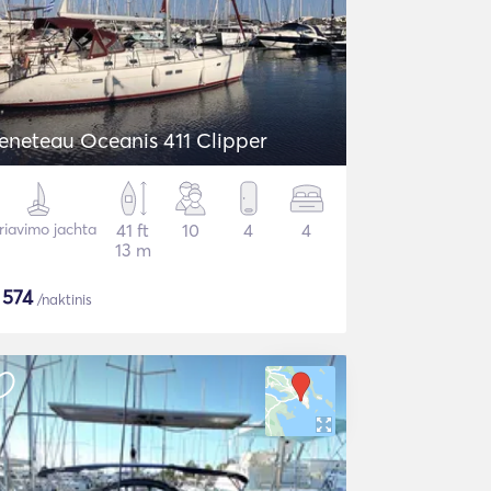
eneteau Oceanis 411 Clipper
riavimo jachta
41 ft
10
4
4
13 m
$
574
/naktinis