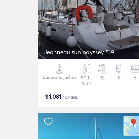
Jeanneau sun odyssey 519
Buriavimo jachta
50 ft
12
6
6
15 m
$
1,081
/naktinis