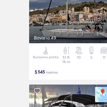
Bavaria 49
Buriavimo jachta
51 ft
10
5
11
16 m
$
545
/naktinis