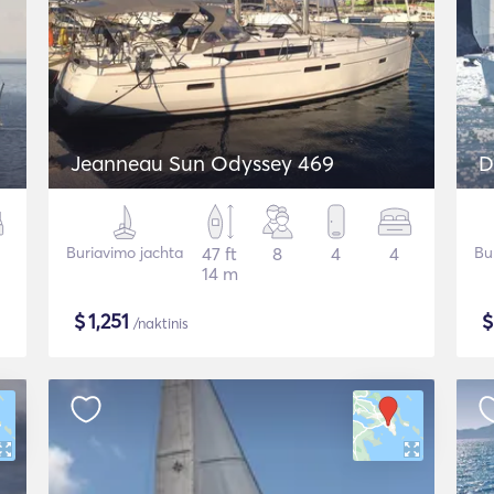
Jeanneau Sun Odyssey 469
D
Buriavimo jachta
47 ft
8
4
4
Bu
14 m
$
1,251
/naktinis