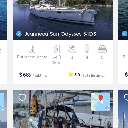
Jeanneau Sun Odyssey 54DS
Buriavimo jachta
54 ft
8
4
5
Bu
16 m
$
689
5.0
/naktinis
(1
atsiliepimai
)