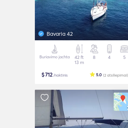
Bavaria 42
Buriavimo jachta
42 ft
8
4
5
13 m
$
712
5.0
/naktinis
(2
atsiliepimai
)