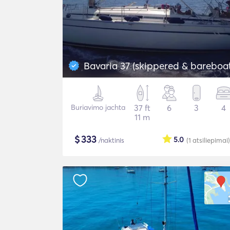
Bavaria 37 (skippered & bareboa
Buriavimo jachta
37 ft
6
3
4
11 m
$
333
5.0
/naktinis
(1
atsiliepimai
)