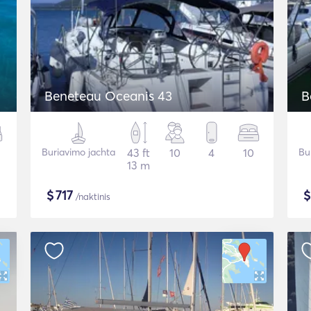
Beneteau Oceanis 43
B
Buriavimo jachta
43 ft
10
4
10
Bu
13 m
$
717
/naktinis