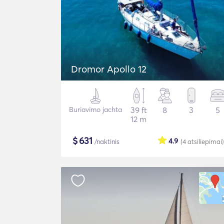
Dromor Apollo 12
Buriavimo jachta
39 ft
8
3
5
12 m
$
631
4.9
/naktinis
(4
atsiliepimai
)