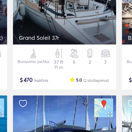
t)
Grand Soleil 37r
B
Buriavimo jachta
37 ft
6
2
3
Bu
11 m
$
470
5.0
/naktinis
(2
atsiliepimai
)