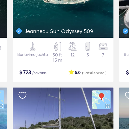
Jeanneau Sun Odyssey 509
Buriavimo jachta
50 ft
12
5
7
Bu
15 m
$
723
5.0
/naktinis
(1
atsiliepimai
)