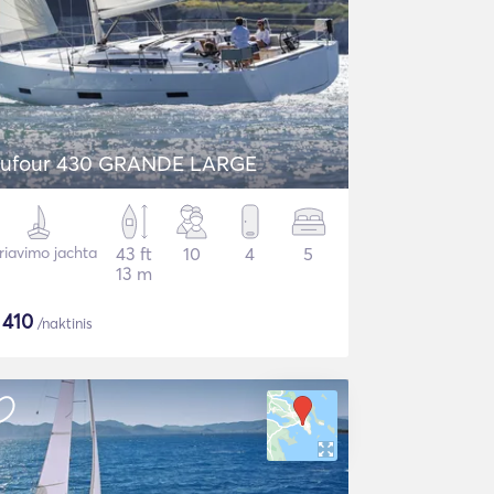
ufour 430 GRANDE LARGE
riavimo jachta
43 ft
10
4
5
13 m
$
410
/naktinis