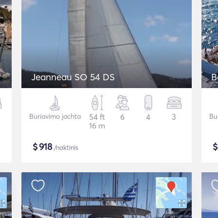
Jeanneau SO 54 DS
B
Buriavimo jachta
54 ft
6
4
3
Bu
16 m
$
918
/naktinis