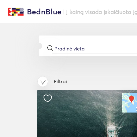
BednBlue
| Į kainą visada įskaičiuota į
Filtrai