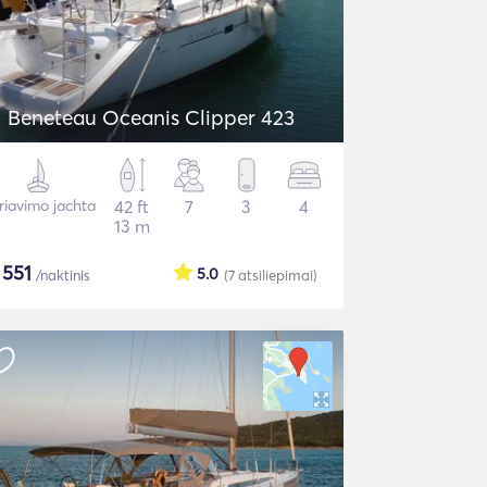
Beneteau Oceanis Clipper 423
riavimo jachta
42 ft
7
3
4
13 m
$
551
5.0
/naktinis
(7
atsiliepimai
)