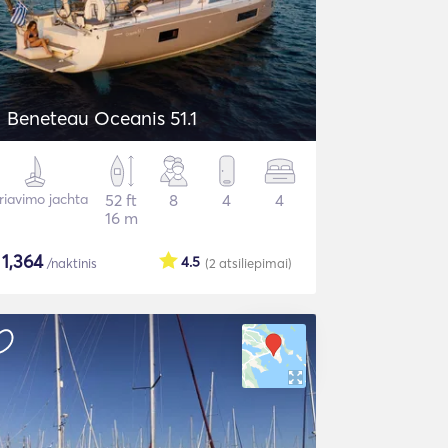
Beneteau Oceanis 51.1
riavimo jachta
52 ft
8
4
4
16 m
$
1,364
4.5
/naktinis
(2
atsiliepimai
)