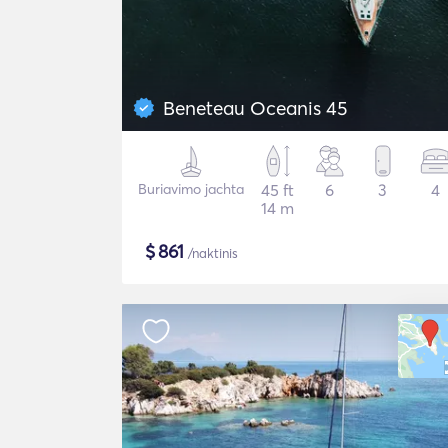
Beneteau Oceanis 45
Buriavimo jachta
45 ft
6
3
4
14 m
$
861
/naktinis