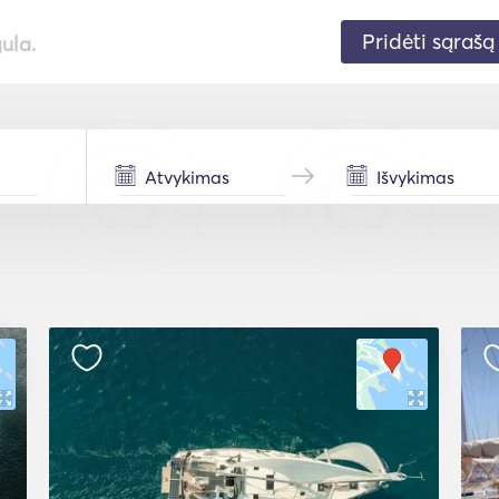
Pridėti sąrašą
gula.