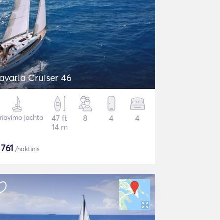
avaria Cruiser 46
riavimo jachta
47 ft
8
4
4
14 m
$
761
/naktinis