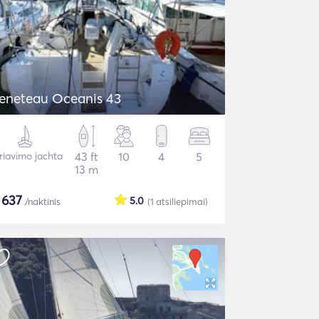
eneteau Oceanis 43
riavimo jachta
43 ft
10
4
5
13 m
$
637
5.0
/naktinis
(1
atsiliepimai
)