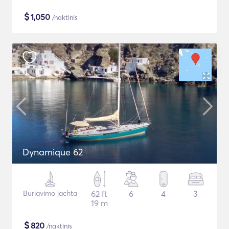
$
1,050
/naktinis
Dynamique 62
Buriavimo jachta
62 ft
6
4
3
19 m
$
820
/naktinis