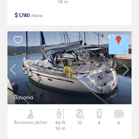
14 m
$
1,780
/diena
Bavaria
Buriavimo jachta
46 ft
10
4
6
14 m