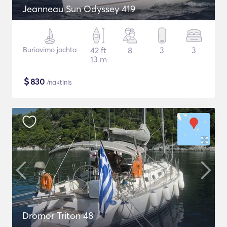
Jeanneau Sun Odyssey 419
Buriavimo jachta
42 ft
8
3
3
13 m
$
830
/naktinis
Dromor Triton 48