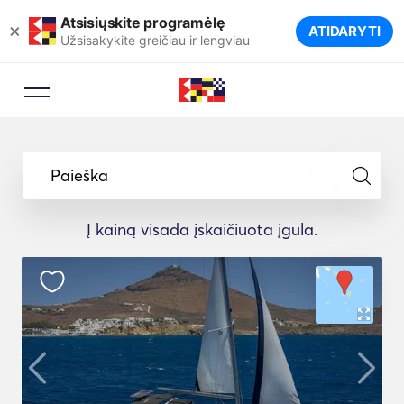
Atsisiųskite programėlę
×
ATIDARYTI
Užsisakykite greičiau ir lengviau
Paieška
Į kainą visada įskaičiuota įgula.