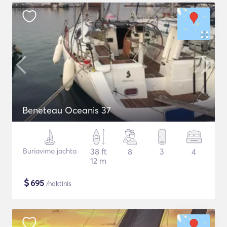
Beneteau Oceanis 37
Buriavimo jachta
38 ft
8
3
4
12 m
$
695
/naktinis