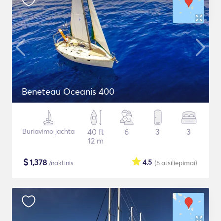
Beneteau Oceanis 400
Buriavimo jachta
40 ft
6
3
3
12 m
$
1,378
4.5
/naktinis
(5
atsiliepimai
)