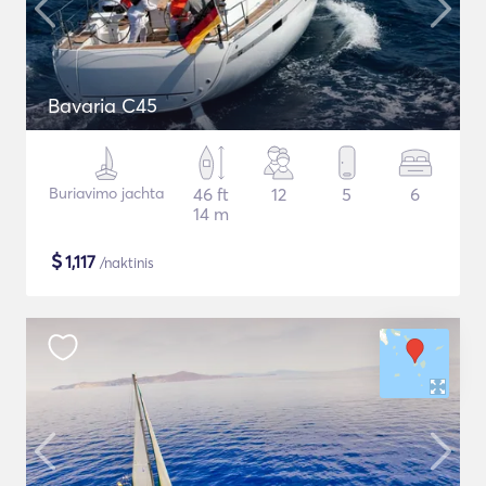
Bavaria C45
Buriavimo jachta
46 ft
12
5
6
14 m
$
1,117
/naktinis