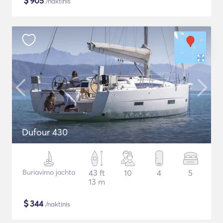
$
905
/naktinis
Dufour 430
Buriavimo jachta
43 ft
10
4
5
13 m
$
344
/naktinis