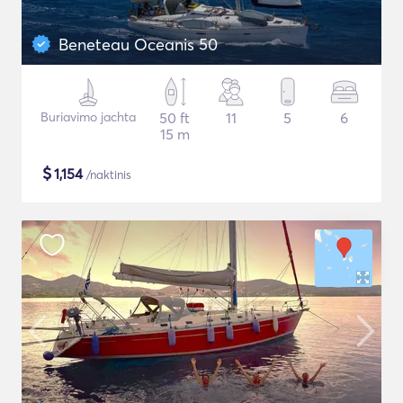
Beneteau Oceanis 50
Buriavimo jachta
50 ft
11
5
6
15 m
$
1,154
/naktinis