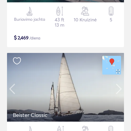
Buriavimo jachta
43 ft
10 Kruizinė
5
13 m
$
2,469
/diena
Beister Classic