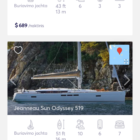
Buriavimo jachta
43 ft
6
3
3
13 m
$
689
/naktinis
Jeanneau Sun Odyssey 519
Buriavimo jachta
51 ft
10
6
7
16 m