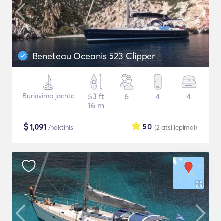
Beneteau Oceanis 523 Clipper
Buriavimo jachta
53 ft
6
4
4
16 m
$
1,091
5.0
/naktinis
(2
atsiliepimai
)