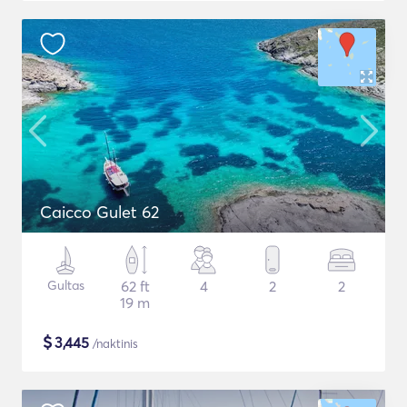
Caicco Gulet 62
Gultas
62 ft
4
2
2
19 m
$
3,445
/naktinis