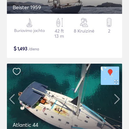
Beister 1959
Buriavimo jachta
42 ft
8 Kruizinė
2
13 m
$
1,493
/diena
Atlantic 44