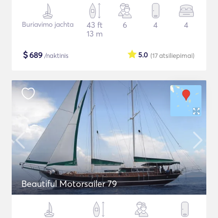
Buriavimo jachta
43 ft
6
4
4
13 m
$
689
5.0
/naktinis
(17
atsiliepimai
)
Beautiful Motorsailer 79