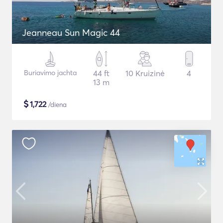
Jeanneau Sun Magic 44
Buriavimo jachta
44 ft
10 Kruizinė
4
13 m
$
1,722
/diena