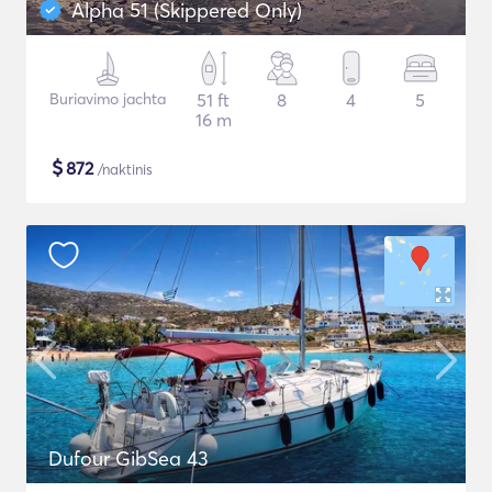
Alpha 51 (Skippered Only)
Buriavimo jachta
51 ft
8
4
5
16 m
$
872
/naktinis
Dufour GibSea 43