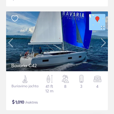
Bavaria C42
Buriavimo jachta
41 ft
8
3
4
12 m
$
1,010
/naktinis