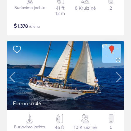
Buriavimo jachta
41 ft
8 Kruizinė
2
12 m
$
1,378
/diena
Formosa 46
Buriavimo jachta
46 ft
10 Kruizinė
0