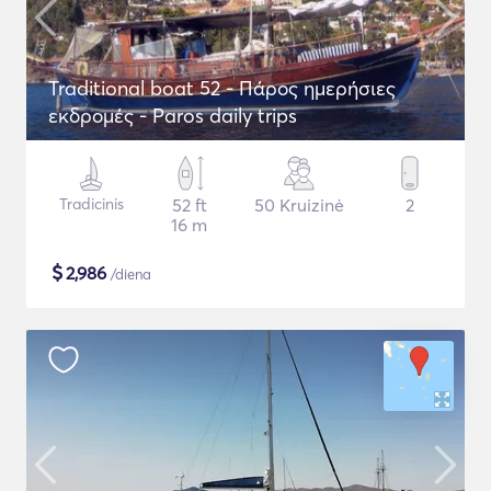
Traditional boat 52 - Πάρος ημερήσιες
εκδρομές - Paros daily trips
Tradicinis
52 ft
50 Kruizinė
2
16 m
$
2,986
/diena