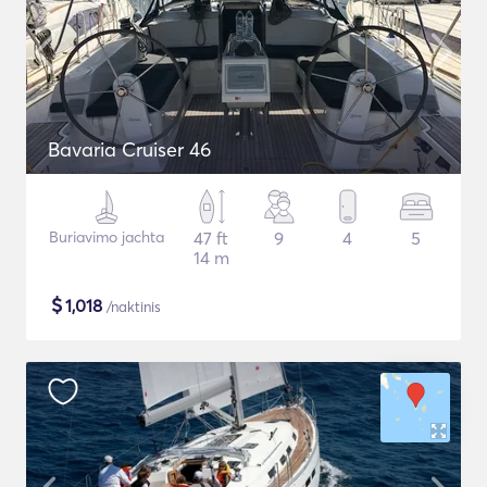
Bavaria Cruiser 46
Buriavimo jachta
47 ft
9
4
5
14 m
$
1,018
/naktinis