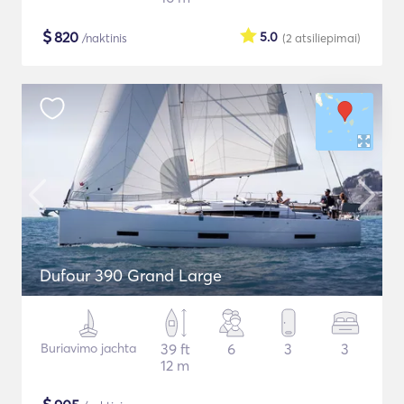
$
820
5.0
/naktinis
(2
atsiliepimai
)
Dufour 390 Grand Large
Buriavimo jachta
39 ft
6
3
3
12 m