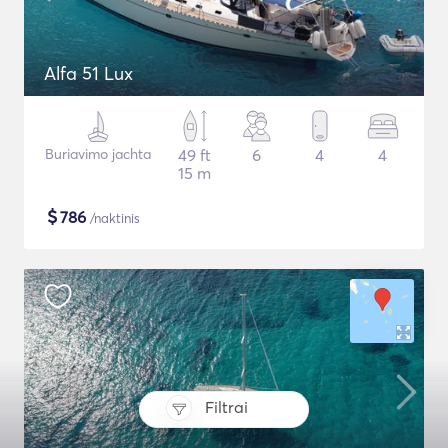
Alfa 51 Lux
Buriavimo jachta
49 ft
6
4
4
15 m
$
786
/naktinis
Filtrai