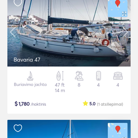
Bavaria 47
Buriavimo jachta
47 ft
8
4
4
14 m
$
1,780
5.0
/naktinis
(1
atsiliepimai
)