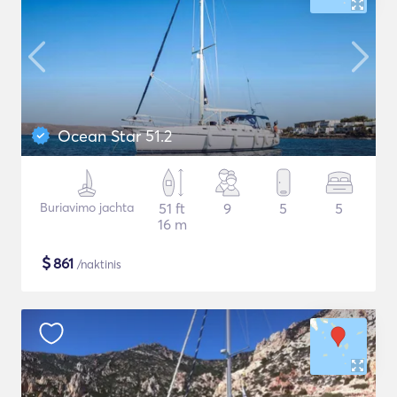
Ocean Star 51.2
Buriavimo jachta
51 ft
9
5
5
16 m
$
861
/naktinis