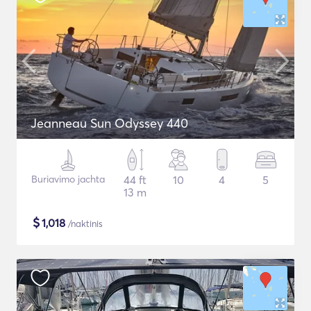
Jeanneau Sun Odyssey 440
Buriavimo jachta
44 ft
10
4
5
13 m
$
1,018
/naktinis