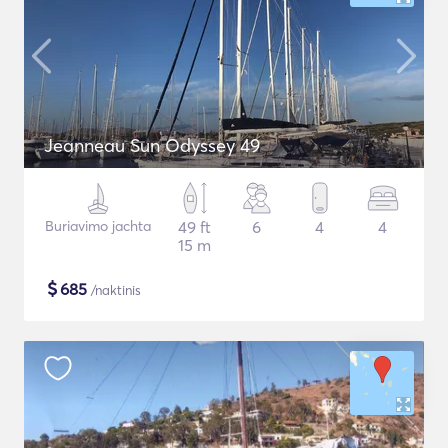
Jeanneau Sun Odyssey 49
Buriavimo jachta
49 ft
6
4
4
15 m
$
685
/naktinis