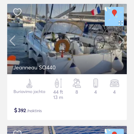
Jeanneau SO440
Buriavimo jachta
44 ft
8
4
4
13 m
$
392
/naktinis