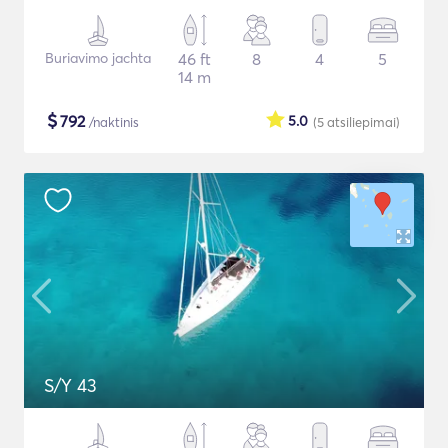
Buriavimo jachta
46 ft
8
4
5
14 m
$
792
5.0
/naktinis
(5
atsiliepimai
)
S/Y 43