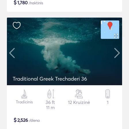
$
1,780
/naktinis
Traditional Greek Trechaderi 36
Tradicinis
36 ft
12 Kruizinė
1
11 m
$
2,526
/diena