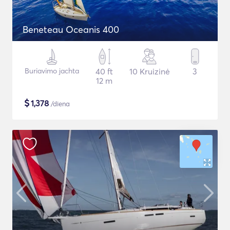
Beneteau Oceanis 400
Buriavimo jachta
40 ft
10 Kruizinė
3
12 m
$
1,378
/diena