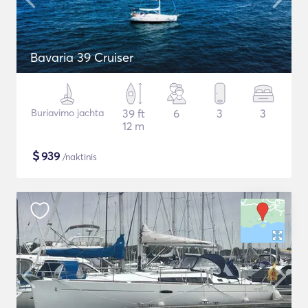
Bavaria 39 Cruiser
Buriavimo jachta
39 ft
6
3
3
12 m
$
939
/naktinis