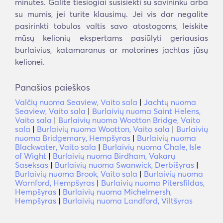
minutes. Galite tiesiogiai susisiekti su savininku arba
su mumis, jei turite klausimų. Jei vis dar negalite
pasirinkti tobulos valtis savo atostogoms, leiskite
mūsų kelionių ekspertams pasiūlyti geriausias
burlaivius, katamaranus ar motorines jachtas jūsų
kelionei.
Panašios paieškos
Valčių nuoma Seaview, Vaito sala
|
Jachtų nuoma
Seaview, Vaito sala
|
Burlaivių nuoma Saint Helens,
Vaito sala
|
Burlaivių nuoma Wootton Bridge, Vaito
sala
|
Burlaivių nuoma Wootton, Vaito sala
|
Burlaivių
nuoma Bridgemary, Hempšyras
|
Burlaivių nuoma
Blackwater, Vaito sala
|
Burlaivių nuoma Chale, Isle
of Wight
|
Burlaivių nuoma Birdham, Vakarų
Saseksas
|
Burlaivių nuoma Swanwick, Derbišyras
|
Burlaivių nuoma Brook, Vaito sala
|
Burlaivių nuoma
Warnford, Hempšyras
|
Burlaivių nuoma Pitersfildas,
Hempšyras
|
Burlaivių nuoma Michelmersh,
Hempšyras
|
Burlaivių nuoma Landford, Viltšyras