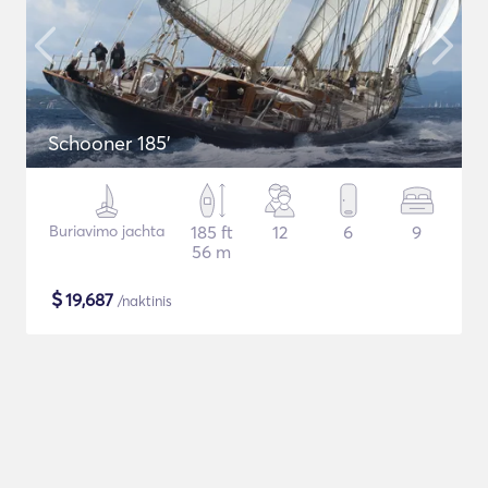
Schooner 185'
Buriavimo jachta
185 ft
12
6
9
56 m
$
19,687
/naktinis