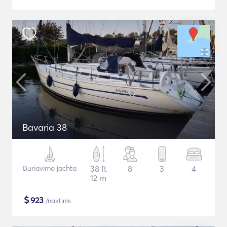
Bavaria 38
Buriavimo jachta
38 ft
8
3
4
12 m
$
923
/naktinis