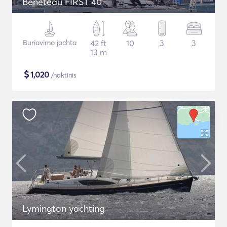
Beneteau FIRST 40
Buriavimo jachta
42 ft
10
3
3
13 m
$
1,020
/naktinis
Lymington yachting