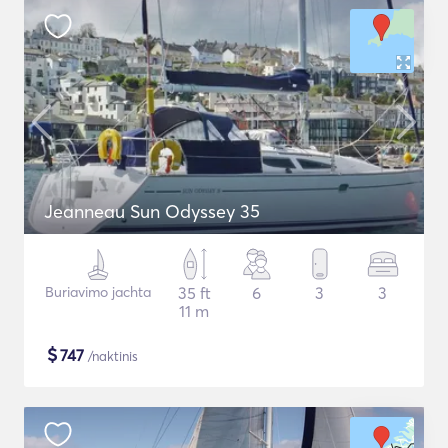
Jeanneau Sun Odyssey 35
Buriavimo jachta
35 ft
6
3
3
11 m
$
747
/naktinis