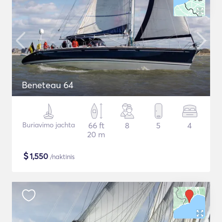
Beneteau 64
Buriavimo jachta
66 ft
8
5
4
20 m
$
1,550
/naktinis