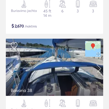
Buriavimo jachta
45 ft
6
3
3
14 m
$
2,670
/naktinis
Bavaria 38