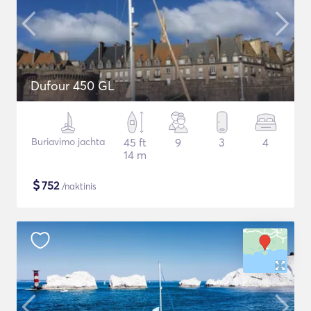
Dufour 450 GL
Buriavimo jachta
45 ft
9
3
4
14 m
$
752
/naktinis