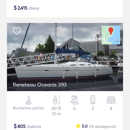
$
2,415
/diena
Beneteau Oceanis 393
Buriavimo jachta
40 ft
6
3
4
12 m
$
805
5.0
/naktinis
(19
atsiliepimai
)