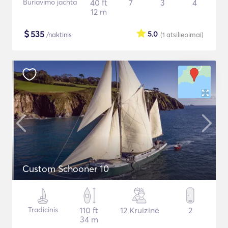
Buriavimo jachta
40 ft
7
3
4
12 m
$
535
5.0
/naktinis
(1
atsiliepimai
)
Custom Schooner 10
Tradicinis
110 ft
12 Kruizinė
2
34 m