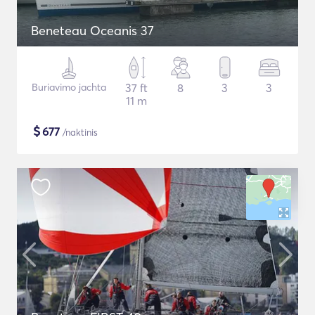
Beneteau Oceanis 37
Buriavimo jachta
37 ft
8
3
3
11 m
$
677
/naktinis