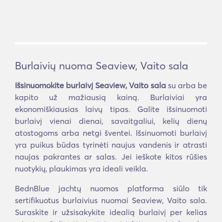
Burlaivių nuoma Seaview, Vaito sala
Išsinuomokite burlaivį Seaview, Vaito sala
su arba be
kapito už mažiausią kainą. Burlaiviai yra
ekonomiškiausias laivų tipas. Galite išsinuomoti
burlaivį vienai dienai, savaitgaliui, kelių dienų
atostogoms arba netgi šventei. Išsinuomoti burlaivį
yra puikus būdas tyrinėti naujus vandenis ir atrasti
naujas pakrantes ar salas. Jei ieškote kitos rūšies
nuotykių, plaukimas yra ideali veikla.
BednBlue jachtų nuomos platforma siūlo tik
sertifikuotus burlaivius nuomai Seaview, Vaito sala.
Suraskite ir užsisakykite idealią burlaivį per kelias