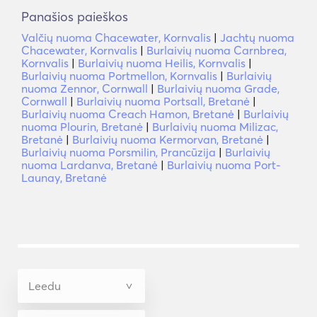
Panašios paieškos
Valčių nuoma Chacewater, Kornvalis
|
Jachtų nuoma
Chacewater, Kornvalis
|
Burlaivių nuoma Carnbrea,
Kornvalis
|
Burlaivių nuoma Heilis, Kornvalis
|
Burlaivių nuoma Portmellon, Kornvalis
|
Burlaivių
nuoma Zennor, Cornwall
|
Burlaivių nuoma Grade,
Cornwall
|
Burlaivių nuoma Portsall, Bretanė
|
Burlaivių nuoma Creach Hamon, Bretanė
|
Burlaivių
nuoma Plourin, Bretanė
|
Burlaivių nuoma Milizac,
Bretanė
|
Burlaivių nuoma Kermorvan, Bretanė
|
Burlaivių nuoma Porsmilin, Prancūzija
|
Burlaivių
nuoma Lardanva, Bretanė
|
Burlaivių nuoma Port-
Launay, Bretanė