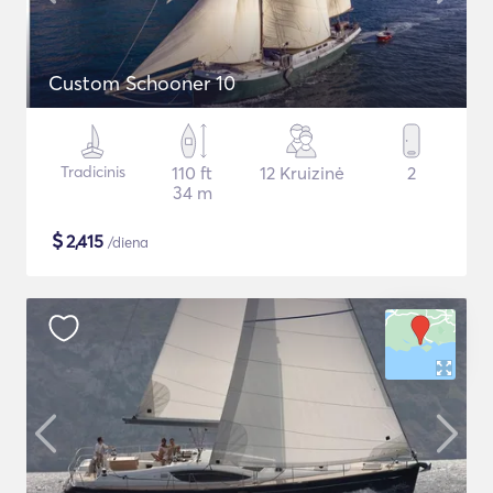
Custom Schooner 10
Tradicinis
110 ft
12 Kruizinė
2
34 m
$
2,415
/diena