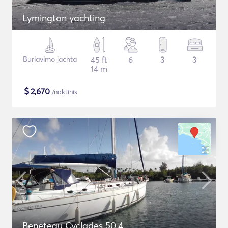
Lymington yachting
Buriavimo jachta
45 ft
6
3
3
14 m
$
2,670
/naktinis
Beneteau Cyclades 50.4