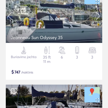
Jeanneau Sun Odyssey 35
Buriavimo jachta
35 ft
6
3
3
11 m
$
747
/naktinis