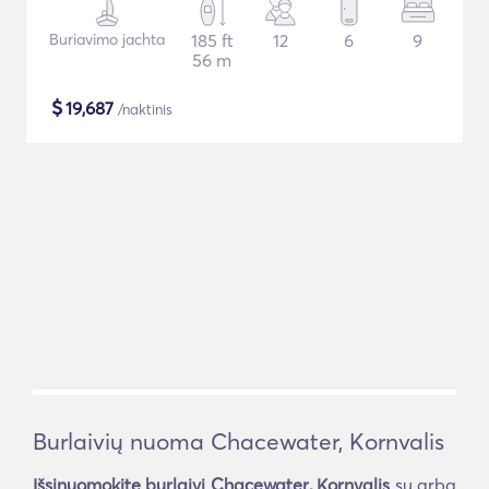
Buriavimo jachta
185 ft
12
6
9
56 m
$
19,687
/naktinis
Burlaivių nuoma Chacewater, Kornvalis
Išsinuomokite burlaivį Chacewater, Kornvalis
su arba