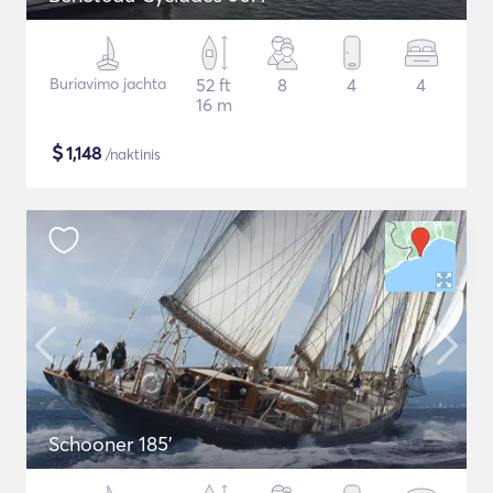
Buriavimo jachta
52 ft
8
4
4
16 m
$
1,148
/naktinis
Schooner 185'