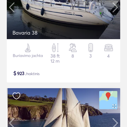
Bavaria 38
Buriavimo jachta
38 ft
8
3
4
12 m
$
923
/naktinis