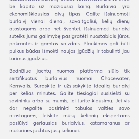
be kapito už mažiausią kainą. Burlaiviai yra
ekonomiškiausias laivų tipas. Galite išsinuomoti
burlaivį vienai dienai, savaitgaliui, kelių dienų
atostogoms arba net šventei. Išsinuomoti burlaivį
suteiks jums galimybę pasigrožėti nuostabiais jūros,
pakrantės ir gamtos vaizdais. Plaukimas gali būti
puikus būdas išmokti naujos įgūdžių ir tobulinti jau
turimus įgūdžius.
BednBlue jachtų nuomos platforma siūlo tik
sertifikuotus burlaivius nuomai Chacewater,
Kornvalis. Suraskite ir užsisakykite idealią burlaivį
per kelias minutes. Galite tiesiogiai susisiekti su
savininku arba su mumis, jei turite klausimų. Jei vis
dar negalite pasirinkti tobulos valties savo
atostogoms, leiskite mūsų kelionių ekspertams
pasiūlyti geriausias burlaivius, katamaranus ar
motorines jachtas jūsų kelionei.