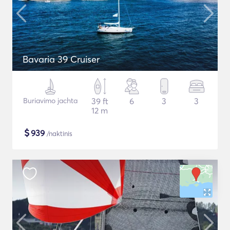
Bavaria 39 Cruiser
Buriavimo jachta
39 ft
6
3
3
12 m
$
939
/naktinis