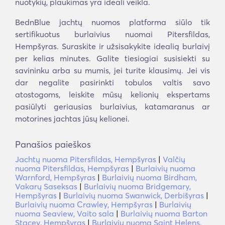
nuotykių, plaukimas yra ideali veikla.
BednBlue jachtų nuomos platforma siūlo tik
sertifikuotus burlaivius nuomai Pitersfildas,
Hempšyras. Suraskite ir užsisakykite idealią burlaivį
per kelias minutes. Galite tiesiogiai susisiekti su
savininku arba su mumis, jei turite klausimų. Jei vis
dar negalite pasirinkti tobulos valtis savo
atostogoms, leiskite mūsų kelionių ekspertams
pasiūlyti geriausias burlaivius, katamaranus ar
motorines jachtas jūsų kelionei.
Panašios paieškos
Jachtų nuoma Pitersfildas, Hempšyras
|
Valčių
nuoma Pitersfildas, Hempšyras
|
Burlaivių nuoma
Warnford, Hempšyras
|
Burlaivių nuoma Birdham,
Vakarų Saseksas
|
Burlaivių nuoma Bridgemary,
Hempšyras
|
Burlaivių nuoma Swanwick, Derbišyras
|
Burlaivių nuoma Crawley, Hempšyras
|
Burlaivių
nuoma Seaview, Vaito sala
|
Burlaivių nuoma Barton
Stacey, Hempšyras
|
Burlaivių nuoma Saint Helens,