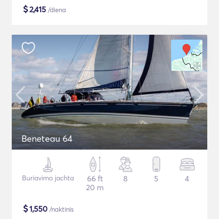
$
2,415
/diena
Beneteau 64
Buriavimo jachta
66 ft
8
5
4
20 m
$
1,550
/naktinis