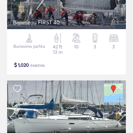
Beneteau FIRST 40
Buriavimo jachta
42 ft
10
3
3
13 m
$
1,020
/naktinis