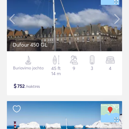
Dufour 450 GL
Buriavimo jachta
45 ft
9
3
4
14 m
$
752
/naktinis