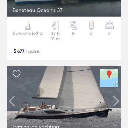
Beneteau Oceanis 37
Buriavimo jachta
37 ft
8
3
3
11 m
$
677
/naktinis
Lymington yachting