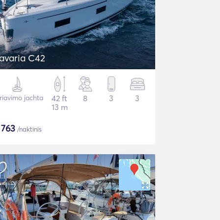
avaria C42
riavimo jachta
42 ft
8
3
3
13 m
$
763
/naktinis