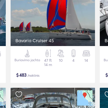
Bavaria Cruiser 45
B
Buriavimo jachta
47 ft
10
4
14
Bu
14 m
$
483
/naktinis