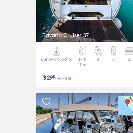
Bavaria Cruiser 37
Buriavimo jachta
37 ft
8
3
4
11 m
$
295
/naktinis