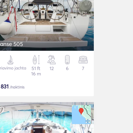
anse 505
riavimo jachta
51 ft
12
6
7
16 m
$
831
/naktinis