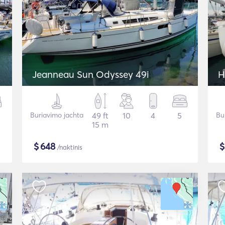
Jeanneau Sun Odyssey 49i
H
Buriavimo jachta
49 ft
10
4
5
Bu
15 m
$
648
/naktinis