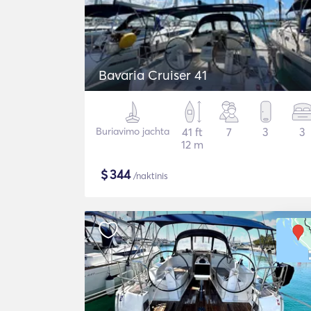
Bavaria Cruiser 41
Buriavimo jachta
41 ft
7
3
3
12 m
$
344
/naktinis