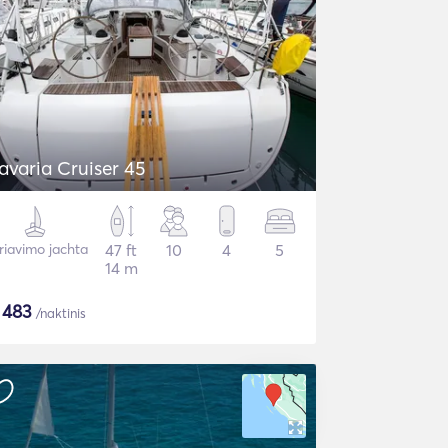
avaria Cruiser 45
riavimo jachta
47 ft
10
4
5
14 m
$
483
/naktinis