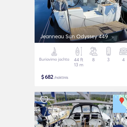
Jeanneau Sun Odyssey 449
Buriavimo jachta
44 ft
8
3
4
13 m
$
682
/naktinis