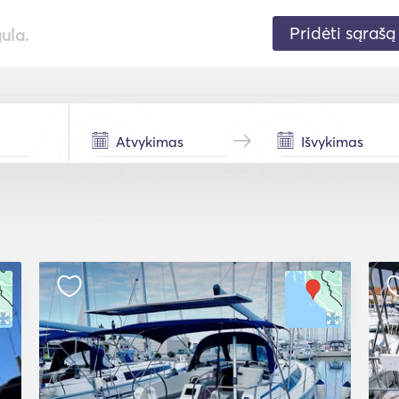
Pridėti sąrašą
gula.