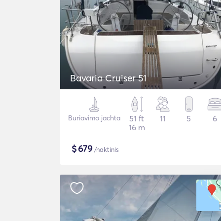
Bavaria Cruiser 51
Buriavimo jachta
51 ft
11
5
6
16 m
$
679
/naktinis