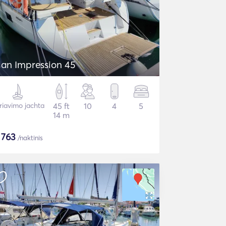
lan Impression 45
riavimo jachta
45 ft
10
4
5
14 m
$
763
/naktinis