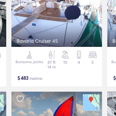
Bavaria Cruiser 45
B
Buriavimo jachta
47 ft
10
4
5
Bu
14 m
$
483
/naktinis