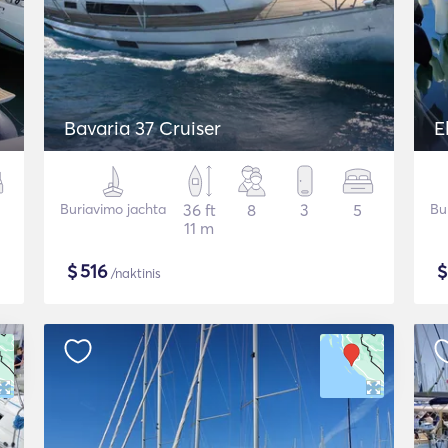
Bavaria 37 Cruiser
E
Buriavimo jachta
36 ft
8
3
5
Bu
11 m
$
516
/naktinis