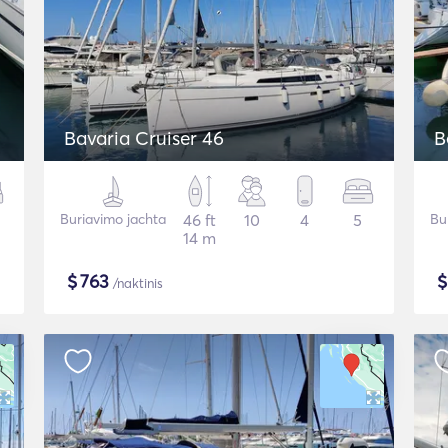
Bavaria Cruiser 46
B
Buriavimo jachta
46 ft
10
4
5
Bu
14 m
$
763
/naktinis