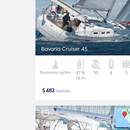
Bavaria Cruiser 45
Buriavimo jachta
47 ft
10
4
5
14 m
$
483
/naktinis