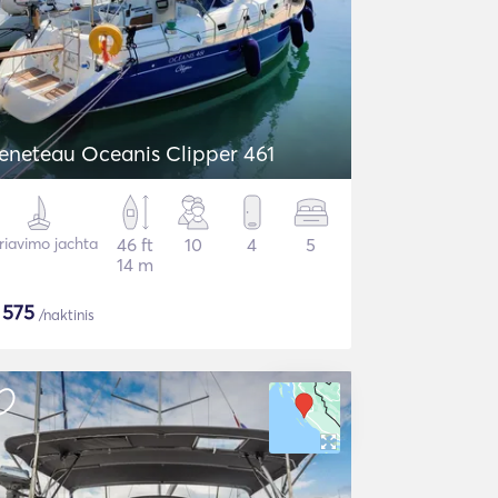
eneteau Oceanis Clipper 461
riavimo jachta
46 ft
10
4
5
14 m
$
575
/naktinis