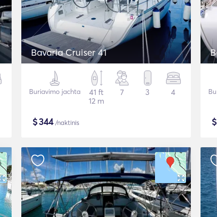
Bavaria Cruiser 41
B
Buriavimo jachta
41 ft
7
3
4
Bu
12 m
$
344
/naktinis