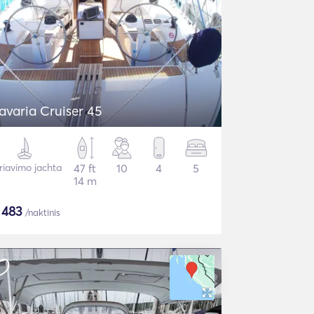
avaria Cruiser 45
riavimo jachta
47 ft
10
4
5
14 m
$
483
/naktinis