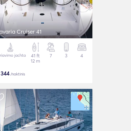
avaria Cruiser 41
riavimo jachta
41 ft
7
3
4
12 m
$
344
/naktinis