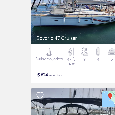
Bavaria 47 Cruiser
Buriavimo jachta
47 ft
9
4
5
14 m
$
624
/naktinis