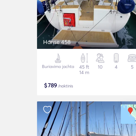
Hanse 458
Buriavimo jachta
45 ft
10
4
5
14 m
$
789
/naktinis