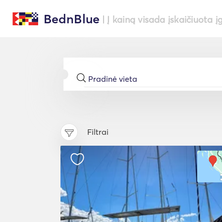
BednBlue
| Į kainą visada įskaičiuota į
Filtrai