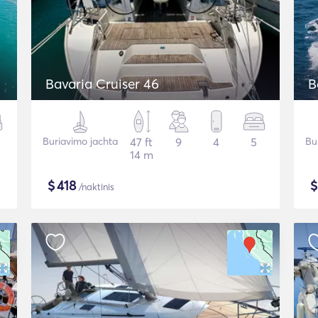
Bavaria Cruiser 46
B
Buriavimo jachta
47 ft
9
4
5
Bu
14 m
$
418
/naktinis