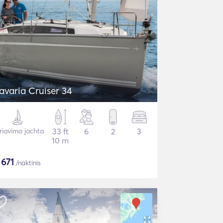
avaria Cruiser 34
riavimo jachta
33 ft
6
2
3
10 m
$
671
/naktinis