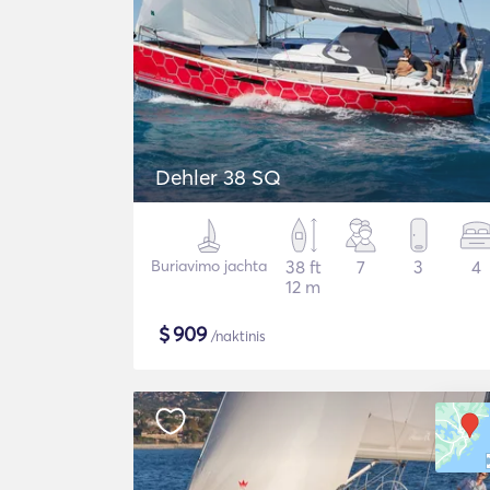
Dehler 38 SQ
Buriavimo jachta
38 ft
7
3
4
12 m
$
909
/naktinis