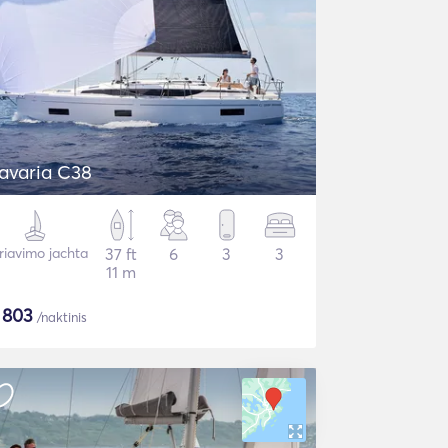
avaria C38
riavimo jachta
37 ft
6
3
3
11 m
$
803
/naktinis