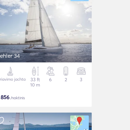
ehler 34
riavimo jachta
33 ft
6
2
3
10 m
$
856
/naktinis