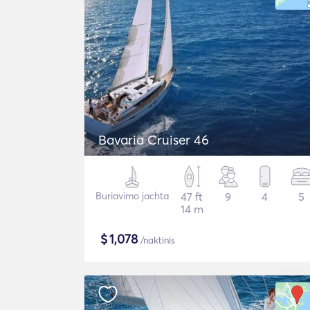
Bavaria Cruiser 46
Buriavimo jachta
47 ft
9
4
5
14 m
$
1,078
/naktinis