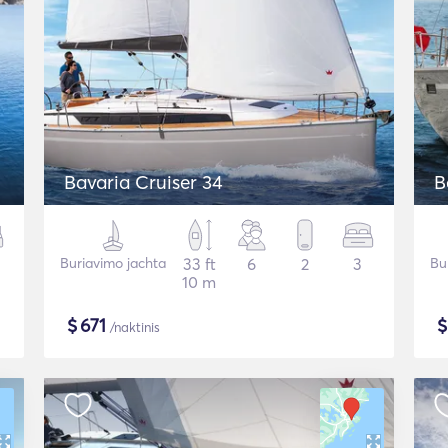
Bavaria Cruiser 34
B
Buriavimo jachta
33 ft
6
2
3
Bu
10 m
$
671
/naktinis