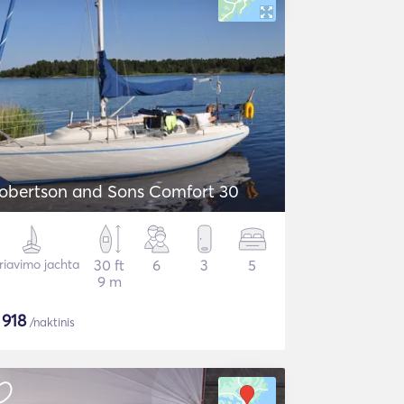
obertson and Sons Comfort 30
riavimo jachta
30 ft
6
3
5
9 m
$
918
/naktinis