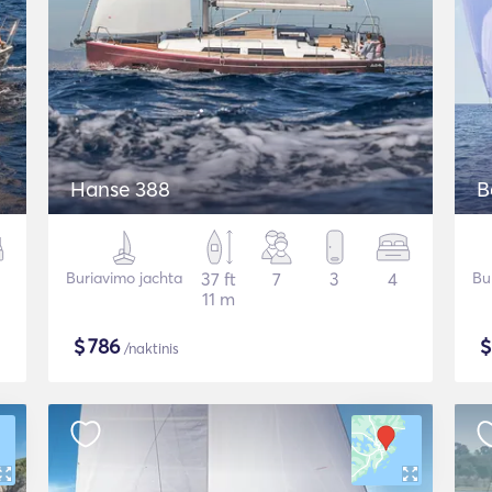
Hanse 388
B
Buriavimo jachta
37 ft
7
3
4
Bu
11 m
$
786
/naktinis