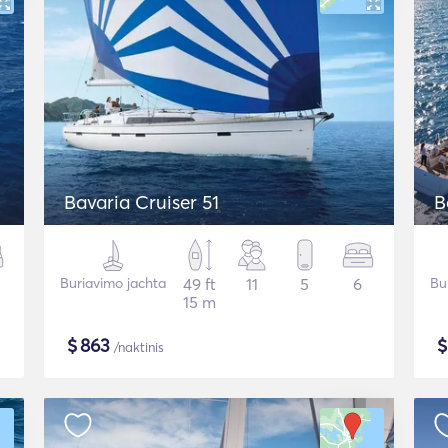
Bavaria Cruiser 51
B
Buriavimo jachta
49 ft
11
5
6
Bu
15 m
$
863
/naktinis