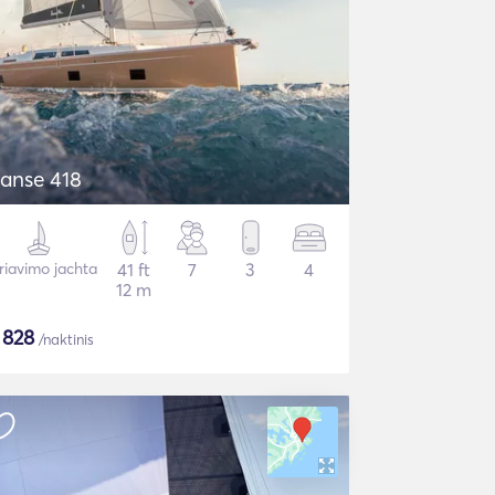
anse 418
riavimo jachta
41 ft
7
3
4
12 m
$
828
/naktinis