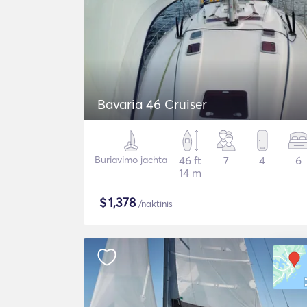
Bavaria 46 Cruiser
Buriavimo jachta
46 ft
7
4
6
14 m
$
1,378
/naktinis