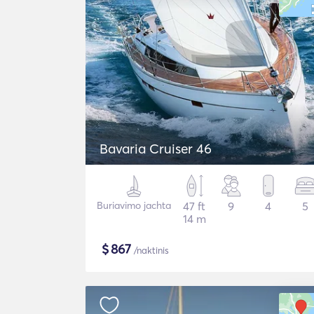
Bavaria Cruiser 46
Buriavimo jachta
47 ft
9
4
5
14 m
$
867
/naktinis