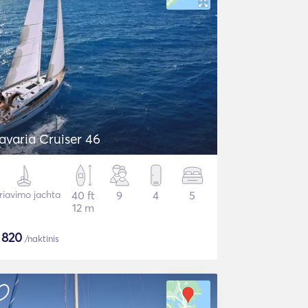
avaria Cruiser 46
riavimo jachta
40 ft
9
4
5
12 m
$
820
/naktinis