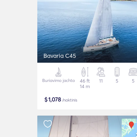
Bavaria C45
Buriavimo jachta
46 ft
11
5
5
14 m
$
1,078
/naktinis