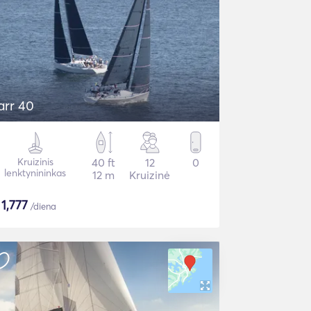
arr 40
Kruizinis
40 ft
12
0
lenktynininkas
12 m
Kruizinė
$
1,777
/diena