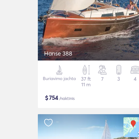
Hanse 388
Buriavimo jachta
37 ft
7
3
4
11 m
$
754
/naktinis