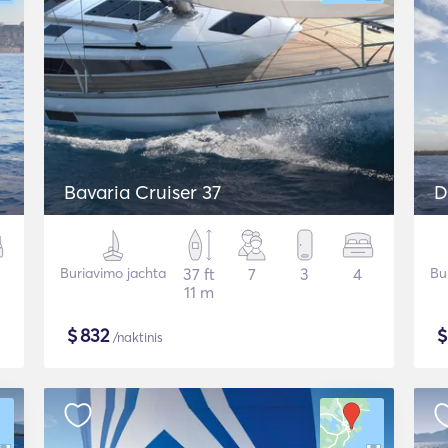
Bavaria Cruiser 37
D
Buriavimo jachta
37 ft
7
3
4
Bu
11 m
$
832
/naktinis