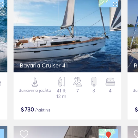
Bavaria Cruiser 41
R
Buriavimo jachta
41 ft
7
3
4
Bu
12 m
$
730
/naktinis