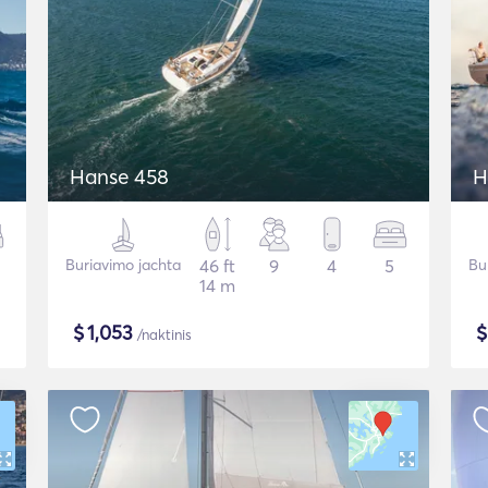
Hanse 458
H
Buriavimo jachta
46 ft
9
4
5
Bu
14 m
$
1,053
/naktinis