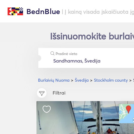
BednBlue
| Į kainą visada įskaičiuota į
Išsinuomokite burla
Pradinė vieta
Burlaivių Nuoma
Švedija
Stockholm county
Filtrai