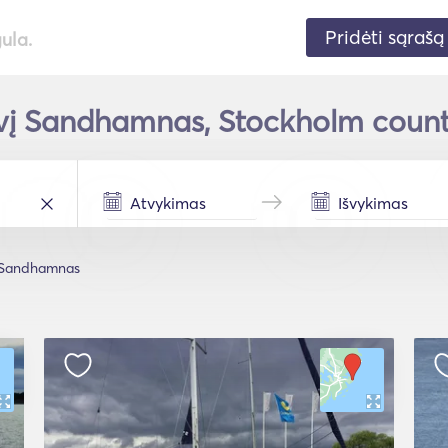
Pridėti sąrašą
gula.
ivį Sandhamnas, Stockholm county
Sandhamnas