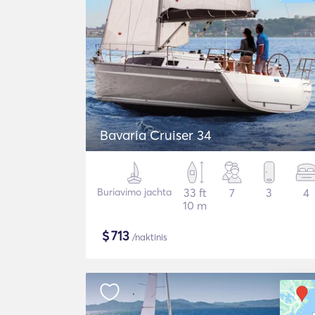
Bavaria Cruiser 34
Buriavimo jachta
33 ft
7
3
4
10 m
$
713
/naktinis